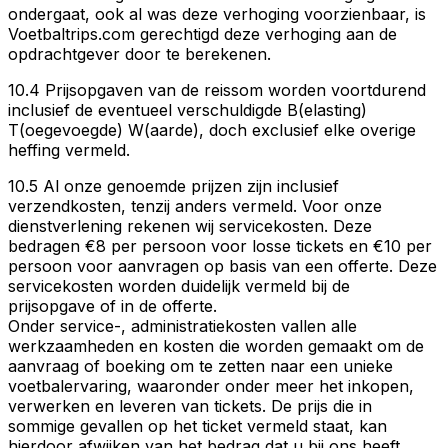
ondergaat, ook al was deze verhoging voorzienbaar, is
Voetbaltrips.com gerechtigd deze verhoging aan de
opdrachtgever door te berekenen.
10.4 Prijsopgaven van de reissom worden voortdurend
inclusief de eventueel verschuldigde B(elasting)
T(oegevoegde) W(aarde), doch exclusief elke overige
heffing vermeld.
10.5 Al onze genoemde prijzen zijn inclusief
verzendkosten, tenzij anders vermeld. Voor onze
dienstverlening rekenen wij servicekosten. Deze
bedragen €8 per persoon voor losse tickets en €10 per
persoon voor aanvragen op basis van een offerte. Deze
servicekosten worden duidelijk vermeld bij de
prijsopgave of in de offerte.
Onder service-, administratiekosten vallen alle
werkzaamheden en kosten die worden gemaakt om de
aanvraag of boeking om te zetten naar een unieke
voetbalervaring, waaronder onder meer het inkopen,
verwerken en leveren van tickets. De prijs die in
sommige gevallen op het ticket vermeld staat, kan
hierdoor afwijken van het bedrag dat u bij ons heeft