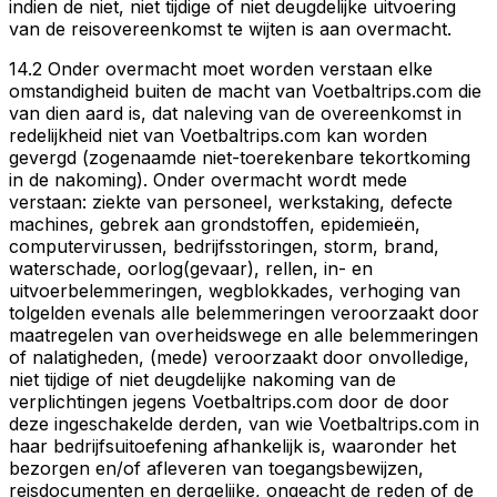
indien de niet, niet tijdige of niet deugdelijke uitvoering
van de reisovereenkomst te wijten is aan overmacht.
14.2 Onder overmacht moet worden verstaan elke
omstandigheid buiten de macht van Voetbaltrips.com die
van dien aard is, dat naleving van de overeenkomst in
redelijkheid niet van Voetbaltrips.com kan worden
gevergd (zogenaamde niet-toerekenbare tekortkoming
in de nakoming). Onder overmacht wordt mede
verstaan: ziekte van personeel, werkstaking, defecte
machines, gebrek aan grondstoffen, epidemieën,
computervirussen, bedrijfsstoringen, storm, brand,
waterschade, oorlog(gevaar), rellen, in- en
uitvoerbelemmeringen, wegblokkades, verhoging van
tolgelden evenals alle belemmeringen veroorzaakt door
maatregelen van overheidswege en alle belemmeringen
of nalatigheden, (mede) veroorzaakt door onvolledige,
niet tijdige of niet deugdelijke nakoming van de
verplichtingen jegens Voetbaltrips.com door de door
deze ingeschakelde derden, van wie Voetbaltrips.com in
haar bedrijfsuitoefening afhankelijk is, waaronder het
bezorgen en/of afleveren van toegangsbewijzen,
reisdocumenten en dergelijke, ongeacht de reden of de