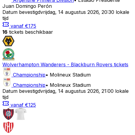
Argentine Primera División
•
Estadio Presidente
Juan Domingo Perón
Datum bevestigd
vrijdag
,
14 augustus 2026
,
20:30 lokale
tijd
vanaf
€175
16
tickets beschikbaar
Wolverhampton Wanderers
-
Blackburn Rovers
tickets
Championship
•
Molineux Stadium
Championship
•
Molineux Stadium
Datum bevestigd
vrijdag
,
14 augustus 2026
,
21:00 lokale
tijd
vanaf
€125