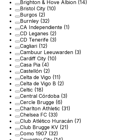
Brighton & Hove Albion
(14)
Bristol City
(10)
Burgos
(2)
Burnley
(32)
CA Independiente
(1)
CD Leganes
(2)
CD Tenerife
(3)
Cagliari
(12)
Cambuur Leeuwarden
(3)
Cardiff City
(10)
Casa Pia
(4)
Castellón
(2)
Celta de Vigo
(11)
Celta de Vigo B
(2)
Celtic
(18)
Central Córdoba
(3)
Cercle Brugge
(6)
Charlton Athletic
(31)
Chelsea FC
(33)
Club Atlético Huracán
(7)
Club Brugge KV
(21)
Como 1907
(32)
Coventry City
(14)