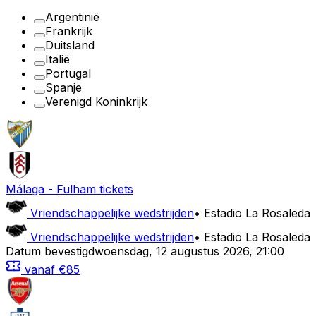
Argentinië
Frankrijk
Duitsland
Italië
Portugal
Spanje
Verenigd Koninkrijk
Málaga
-
Fulham
tickets
Vriendschappelijke wedstrijden
•
Estadio La Rosaleda
Vriendschappelijke wedstrijden
•
Estadio La Rosaleda
Datum bevestigd
woensdag
,
12 augustus 2026
,
21:00
vanaf
€85