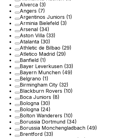
Alverca
(3)
Angers
(7)
Argentinos Juniors
(1)
Arminia Bielefeld
(3)
Arsenal
(34)
Aston Villa
(33)
Atalanta
(30)
Athletic de Bilbao
(29)
Atletico Madrid
(29)
Banfield
(1)
Bayer Leverkusen
(33)
Bayern Munchen
(49)
Belgrano
(1)
Birmingham City
(32)
Blackburn Rovers
(10)
Boca Juniors
(8)
Bologna
(30)
Bologna
(24)
Bolton Wanderers
(10)
Borussia Dortmund
(34)
Borussia Monchengladbach
(49)
Brentford
(33)