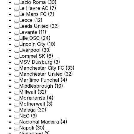
Lazio Roma
(30)
Le Havre AC
(7)
Le Mans FC
(7)
Lecce
(12)
Leeds United
(32)
Levante
(11)
Lille OSC
(24)
Lincoln City
(10)
Liverpool
(33)
Lommel SK
(6)
MSV Duisburg
(3)
Manchester City FC
(33)
Manchester United
(32)
Marítimo Funchal
(4)
Middlesbrough
(10)
Millwall
(32)
Moreirense
(4)
Motherwell
(3)
Málaga
(30)
NEC
(3)
Nacional Madeira
(4)
Napoli
(30)
Nederland
(1)