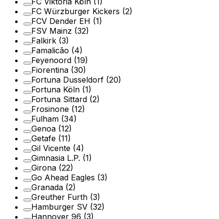
FC Viktoria Köln
(1)
FC Würzburger Kickers
(2)
FCV Dender EH
(1)
FSV Mainz
(32)
Falkirk
(3)
Famalicão
(4)
Feyenoord
(19)
Fiorentina
(30)
Fortuna Dusseldorf
(20)
Fortuna Köln
(1)
Fortuna Sittard
(2)
Frosinone
(12)
Fulham
(34)
Genoa
(12)
Getafe
(11)
Gil Vicente
(4)
Gimnasia L.P.
(1)
Girona
(22)
Go Ahead Eagles
(3)
Granada
(2)
Greuther Furth
(3)
Hamburger SV
(32)
Hannover 96
(3)