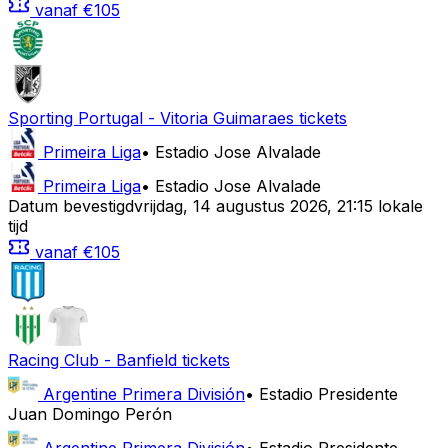
vanaf
€105
Sporting Portugal
-
Vitoria Guimaraes
tickets
Primeira Liga
•
Estadio Jose Alvalade
Primeira Liga
•
Estadio Jose Alvalade
Datum bevestigd
vrijdag
,
14 augustus 2026
,
21:15 lokale
tijd
vanaf
€105
Racing Club
-
Banfield
tickets
Argentine Primera División
•
Estadio Presidente
Juan Domingo Perón