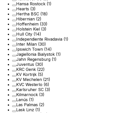
Hansa Rostock
(1)
Hearts
(3)
Hertha BSC
(18)
Hibernian
(2)
Hoffenheim
(33)
Holstein Kiel
(3)
Hull City
(14)
Independiente Rivadavia
(1)
Inter Milan
(30)
Ipswich Town
(14)
Jagiellonia Bialystok
(1)
Jahn Regensburg
(1)
Juventus
(30)
KRC Genk
(22)
KV Kortrijk
(5)
KV Mechelen
(21)
KVC Westerlo
(6)
Karlsruher SC
(3)
Kilmarnock
(3)
Lanús
(1)
Las Palmas
(2)
Lask Linz
(1)