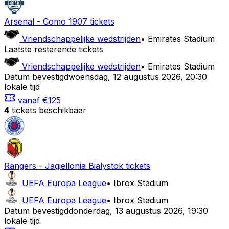
Arsenal
-
Como 1907
tickets
Vriendschappelijke wedstrijden
•
Emirates Stadium
Laatste resterende tickets
Vriendschappelijke wedstrijden
•
Emirates Stadium
Datum bevestigd
woensdag
,
12 augustus 2026
,
20:30
lokale tijd
vanaf
€125
4
tickets beschikbaar
Rangers
-
Jagiellonia Bialystok
tickets
UEFA Europa League
•
Ibrox Stadium
UEFA Europa League
•
Ibrox Stadium
Datum bevestigd
donderdag
,
13 augustus 2026
,
19:30
lokale tijd