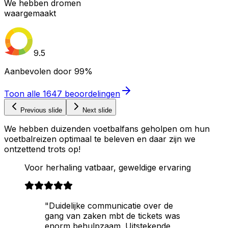
We hebben dromen
waargemaakt
9.5
Aanbevolen door
99%
Toon alle
1647
beoordelingen
Previous slide
Next slide
We hebben duizenden voetbalfans geholpen om hun
voetbalreizen optimaal te beleven en daar zijn we
ontzettend trots op!
Voor herhaling vatbaar, geweldige ervaring
"Duidelijke communicatie over de
gang van zaken mbt de tickets was
enorm behulpzaam. Uitstekende