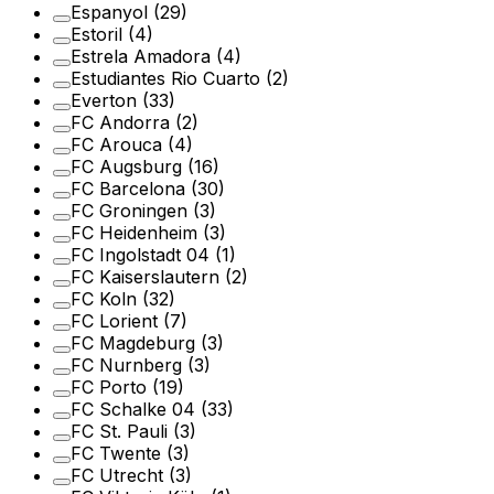
Espanyol
(29)
Estoril
(4)
Estrela Amadora
(4)
Estudiantes Rio Cuarto
(2)
Everton
(33)
FC Andorra
(2)
FC Arouca
(4)
FC Augsburg
(16)
FC Barcelona
(30)
FC Groningen
(3)
FC Heidenheim
(3)
FC Ingolstadt 04
(1)
FC Kaiserslautern
(2)
FC Koln
(32)
FC Lorient
(7)
FC Magdeburg
(3)
FC Nurnberg
(3)
FC Porto
(19)
FC Schalke 04
(33)
FC St. Pauli
(3)
FC Twente
(3)
FC Utrecht
(3)