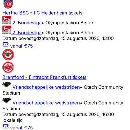
Hertha BSC
-
FC Heidenheim
tickets
2. Bundesliga
•
Olympiastadion Berlin
2. Bundesliga
•
Olympiastadion Berlin
Datum bevestigd
zaterdag
,
15 augustus 2026
,
13:00
vanaf
€75
Brentford
-
Eintracht Frankfurt
tickets
Vriendschappelijke wedstrijden
•
Gtech Community
Stadium
Vriendschappelijke wedstrijden
•
Gtech Community
Stadium
Datum bevestigd
zaterdag
,
15 augustus 2026
,
16:00
lokale tijd
vanaf
€75