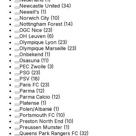
Newcastle United
(34)
Newell's
(1)
Norwich City
(10)
Nottingham Forest
(14)
OGC Nice
(23)
OH Leuven
(6)
Olympique Lyon
(23)
Olympique Marseille
(23)
Onbekend
(1)
Osasuna
(11)
PEC Zwolle
(3)
PSG
(23)
PSV
(18)
Paris FC
(23)
Parma
(12)
Parma Calcio
(12)
Platense
(1)
Polen/Albanië
(1)
Portsmouth FC
(10)
Preston North End
(10)
Preussen Munster
(1)
Queens Park Rangers FC
(32)