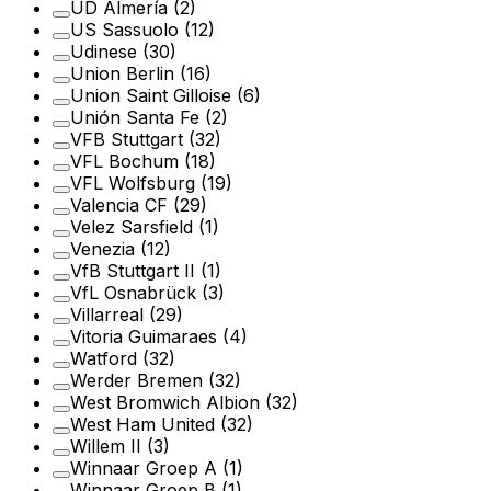
UD Almería
(2)
US Sassuolo
(12)
Udinese
(30)
Union Berlin
(16)
Union Saint Gilloise
(6)
Unión Santa Fe
(2)
VFB Stuttgart
(32)
VFL Bochum
(18)
VFL Wolfsburg
(19)
Valencia CF
(29)
Velez Sarsfield
(1)
Venezia
(12)
VfB Stuttgart II
(1)
VfL Osnabrück
(3)
Villarreal
(29)
Vitoria Guimaraes
(4)
Watford
(32)
Werder Bremen
(32)
West Bromwich Albion
(32)
West Ham United
(32)
Willem II
(3)
Winnaar Groep A
(1)
Winnaar Groep B
(1)