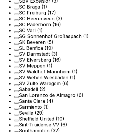
SBV Excelsior
(3)
SC Braga
(1)
SC Freiburg
(17)
SC Heerenveen
(3)
SC Paderborn
(16)
SC Verl
(1)
SG Sonnenhof Großaspach
(1)
SK Beveren
(5)
SL Benfica
(19)
SV Darmstadt
(3)
SV Elversberg
(16)
SV Meppen
(1)
SV Waldhof Mannheim
(1)
SV Wehen Wiesbaden
(1)
SV Zulte Waregem
(6)
Sabadell
(2)
San Lorenzo de Almagro
(6)
Santa Clara
(4)
Sarmiento
(1)
Sevilla
(29)
Sheffield United
(10)
Sint-Truidense VV
(6)
Southampton
(32)