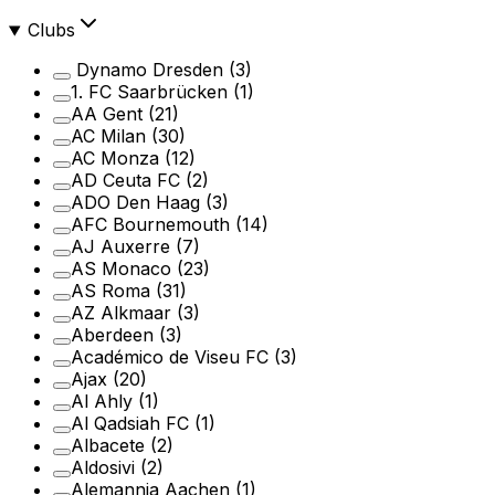
Clubs
Dynamo Dresden
(3)
1. FC Saarbrücken
(1)
AA Gent
(21)
AC Milan
(30)
AC Monza
(12)
AD Ceuta FC
(2)
ADO Den Haag
(3)
AFC Bournemouth
(14)
AJ Auxerre
(7)
AS Monaco
(23)
AS Roma
(31)
AZ Alkmaar
(3)
Aberdeen
(3)
Académico de Viseu FC
(3)
Ajax
(20)
Al Ahly
(1)
Al Qadsiah FC
(1)
Albacete
(2)
Aldosivi
(2)
Alemannia Aachen
(1)