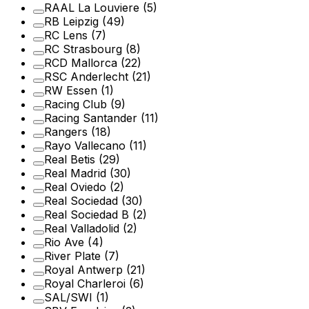
RAAL La Louviere
(5)
RB Leipzig
(49)
RC Lens
(7)
RC Strasbourg
(8)
RCD Mallorca
(22)
RSC Anderlecht
(21)
RW Essen
(1)
Racing Club
(9)
Racing Santander
(11)
Rangers
(18)
Rayo Vallecano
(11)
Real Betis
(29)
Real Madrid
(30)
Real Oviedo
(2)
Real Sociedad
(30)
Real Sociedad B
(2)
Real Valladolid
(2)
Rio Ave
(4)
River Plate
(7)
Royal Antwerp
(21)
Royal Charleroi
(6)
SAL/SWI
(1)