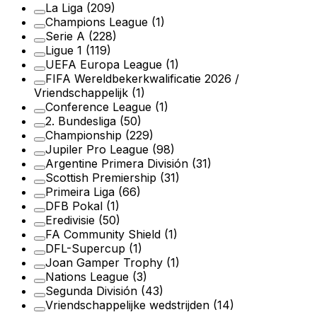
La Liga
(209)
Champions League
(1)
Serie A
(228)
Ligue 1
(119)
UEFA Europa League
(1)
FIFA Wereldbekerkwalificatie 2026 /
Vriendschappelijk
(1)
Conference League
(1)
2. Bundesliga
(50)
Championship
(229)
Jupiler Pro League
(98)
Argentine Primera División
(31)
Scottish Premiership
(31)
Primeira Liga
(66)
DFB Pokal
(1)
Eredivisie
(50)
FA Community Shield
(1)
DFL-Supercup
(1)
Joan Gamper Trophy
(1)
Nations League
(3)
Segunda División
(43)
Vriendschappelijke wedstrijden
(14)