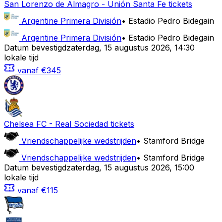
San Lorenzo de Almagro
-
Unión Santa Fe
tickets
Argentine Primera División
•
Estadio Pedro Bidegain
Argentine Primera División
•
Estadio Pedro Bidegain
Datum bevestigd
zaterdag
,
15 augustus 2026
,
14:30
lokale tijd
vanaf
€345
Chelsea FC
-
Real Sociedad
tickets
Vriendschappelijke wedstrijden
•
Stamford Bridge
Vriendschappelijke wedstrijden
•
Stamford Bridge
Datum bevestigd
zaterdag
,
15 augustus 2026
,
15:00
lokale tijd
vanaf
€115