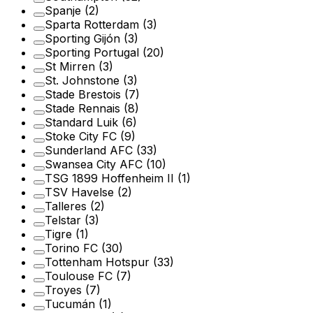
Spanje
(2)
Sparta Rotterdam
(3)
Sporting Gijón
(3)
Sporting Portugal
(20)
St Mirren
(3)
St. Johnstone
(3)
Stade Brestois
(7)
Stade Rennais
(8)
Standard Luik
(6)
Stoke City FC
(9)
Sunderland AFC
(33)
Swansea City AFC
(10)
TSG 1899 Hoffenheim II
(1)
TSV Havelse
(2)
Talleres
(2)
Telstar
(3)
Tigre
(1)
Torino FC
(30)
Tottenham Hotspur
(33)
Toulouse FC
(7)
Troyes
(7)
Tucumán
(1)