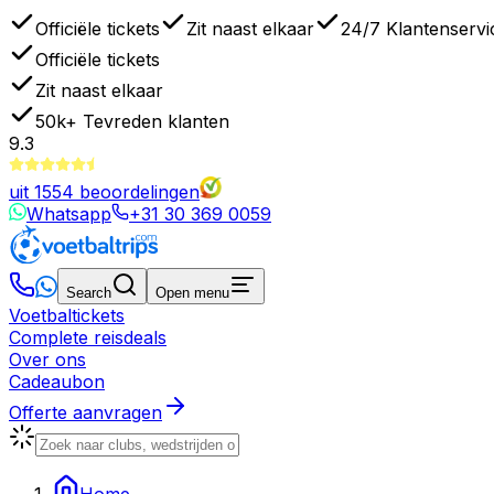
Officiële tickets
Zit naast elkaar
24/7 Klantenservi
Officiële tickets
Zit naast elkaar
50k+
Tevreden klanten
9.3
uit
1554
beoordelingen
Whatsapp
+31 30 369 0059
Search
Open menu
Voetbaltickets
Complete reisdeals
Over ons
Cadeaubon
Offerte aanvragen
Home