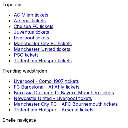
Topclubs
AC Milan
tickets
Arsenal
tickets
Chelsea FC
tickets
Juventus
tickets
Liverpool
tickets
Manchester City FC
tickets
Manchester United
tickets
PSG
tickets
Tottenham Hotspur
tickets
Trending wedstrijden
Liverpool
-
Como 1907
tickets
FC Barcelona
-
Al Ahly
tickets
Borussia Dortmund
-
Bayern Munchen
tickets
Newcastle United
-
Liverpool
tickets
Manchester City FC
-
AFC Bournemouth
tickets
Tottenham Hotspur
-
Arsenal
tickets
Snelle navigatie