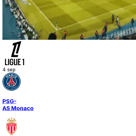
4
sep
PSG
-
AS Monaco