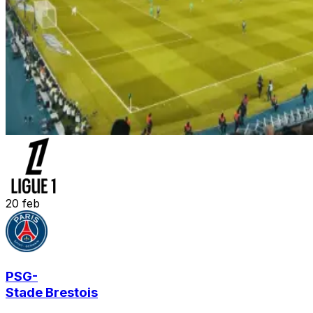
20
feb
PSG
-
Stade Brestois