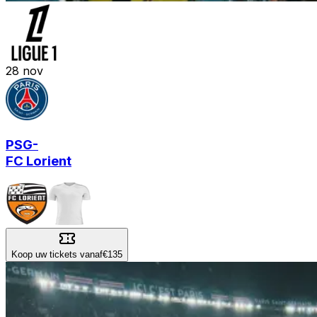
28
nov
PSG
-
FC Lorient
Koop uw tickets vanaf
€135