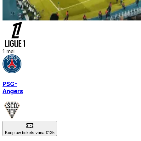
1
mei
PSG
-
Angers
Koop uw tickets vanaf
€135