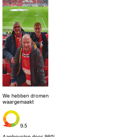
We hebben dromen
waargemaakt
9.5
Aanbevolen door
99%