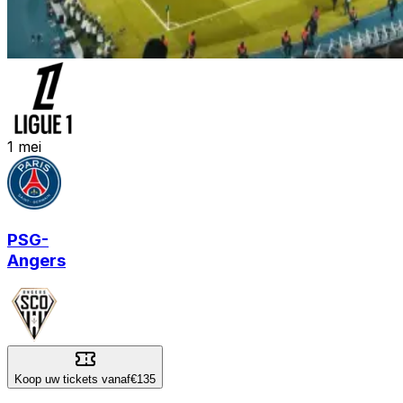
1
mei
PSG
-
Angers
Koop uw tickets vanaf
€135