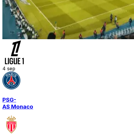
4
sep
PSG
-
AS Monaco