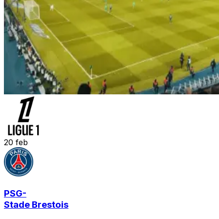
20
feb
PSG
-
Stade Brestois