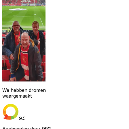
We hebben dromen
waargemaakt
9.5
Aanbevolen door
99%