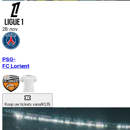
28
nov
PSG
-
FC Lorient
Koop uw tickets vanaf
€135