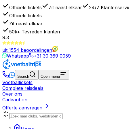
Officiële tickets
Zit naast elkaar
24/7 Klantenservi
Officiële tickets
Zit naast elkaar
50k+
Tevreden klanten
9.3
uit
1554
beoordelingen
Whatsapp
+31 30 369 0059
Search
Open menu
Voetbaltickets
Complete reisdeals
Over ons
Cadeaubon
Offerte aanvragen
Home