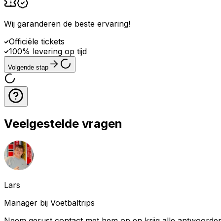
Wij garanderen de beste ervaring
!
Officiële tickets
100% levering op tijd
Volgende stap
Veelgestelde vragen
Lars
Manager bij Voetbaltrips
Neem gerust contact met hem op en krijg alle antwoorden 