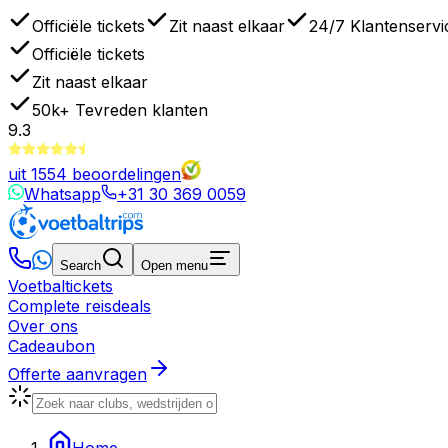
Officiële tickets
Zit naast elkaar
24/7 Klantenservi
Officiële tickets
Zit naast elkaar
50k+
Tevreden klanten
9.3
uit
1554
beoordelingen
Whatsapp
+31 30 369 0059
Search
Open menu
Voetbaltickets
Complete reisdeals
Over ons
Cadeaubon
Offerte aanvragen
Home