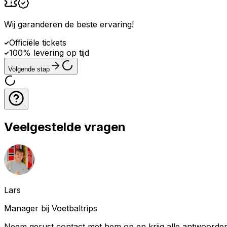
Wij garanderen de beste ervaring
!
Officiële tickets
100% levering op tijd
Volgende stap
Veelgestelde vragen
Lars
Manager bij Voetbaltrips
Neem gerust contact met hem op en krijg alle antwoorden 