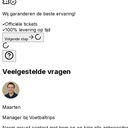
Wij garanderen de beste ervaring
!
Officiële tickets
100% levering op tijd
Volgende stap
Veelgestelde vragen
Maarten
Manager bij Voetbaltrips
Neem gerust contact met hem op en krijg alle antwoorden 