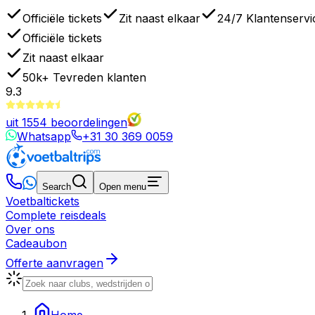
Officiële tickets
Zit naast elkaar
24/7 Klantenservi
Officiële tickets
Zit naast elkaar
50k+
Tevreden klanten
9.3
uit
1554
beoordelingen
Whatsapp
+31 30 369 0059
Search
Open menu
Voetbaltickets
Complete reisdeals
Over ons
Cadeaubon
Offerte aanvragen
Home