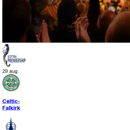
29
aug
Celtic
-
Falkirk