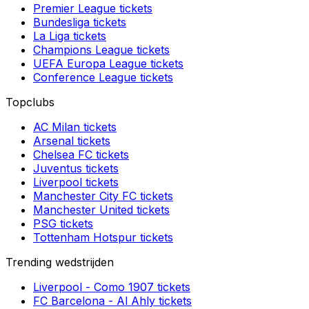
Premier League
tickets
Bundesliga
tickets
La Liga
tickets
Champions League
tickets
UEFA Europa League
tickets
Conference League
tickets
Topclubs
AC Milan
tickets
Arsenal
tickets
Chelsea FC
tickets
Juventus
tickets
Liverpool
tickets
Manchester City FC
tickets
Manchester United
tickets
PSG
tickets
Tottenham Hotspur
tickets
Trending wedstrijden
Liverpool
-
Como 1907
tickets
FC Barcelona
-
Al Ahly
tickets