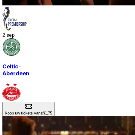
2
sep
Celtic
-
Aberdeen
Koop uw tickets vanaf
€175