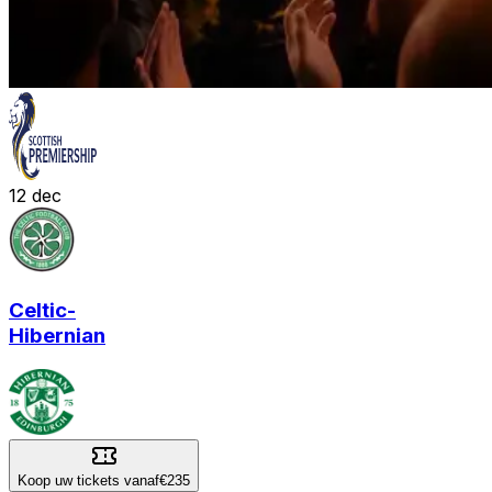
12
dec
Celtic
-
Hibernian
Koop uw tickets vanaf
€235