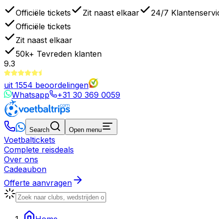
Officiële tickets
Zit naast elkaar
24/7 Klantenservi
Officiële tickets
Zit naast elkaar
50k+
Tevreden klanten
9.3
uit
1554
beoordelingen
Whatsapp
+31 30 369 0059
Search
Open menu
Voetbaltickets
Complete reisdeals
Over ons
Cadeaubon
Offerte aanvragen
Home