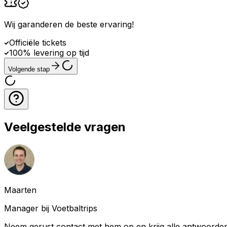
Wij garanderen de beste ervaring
!
Officiële tickets
100% levering op tijd
Volgende stap
Veelgestelde vragen
Maarten
Manager bij Voetbaltrips
Neem gerust contact met hem op en krijg alle antwoorden 