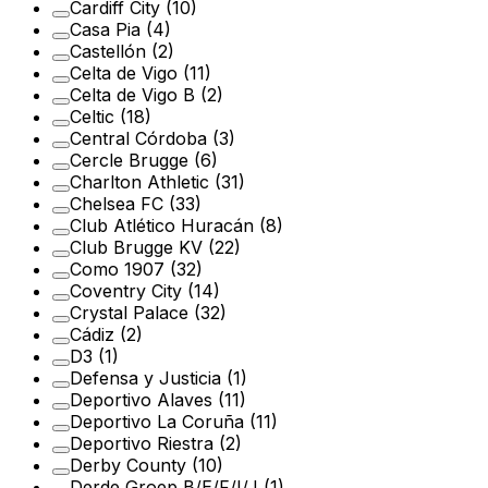
Cardiff City
(10)
Casa Pia
(4)
Castellón
(2)
Celta de Vigo
(11)
Celta de Vigo B
(2)
Celtic
(18)
Central Córdoba
(3)
Cercle Brugge
(6)
Charlton Athletic
(31)
Chelsea FC
(33)
Club Atlético Huracán
(8)
Club Brugge KV
(22)
Como 1907
(32)
Coventry City
(14)
Crystal Palace
(32)
Cádiz
(2)
D3
(1)
Defensa y Justicia
(1)
Deportivo Alaves
(11)
Deportivo La Coruña
(11)
Deportivo Riestra
(2)
Derby County
(10)
Derde Groep B/E/F/I/J
(1)