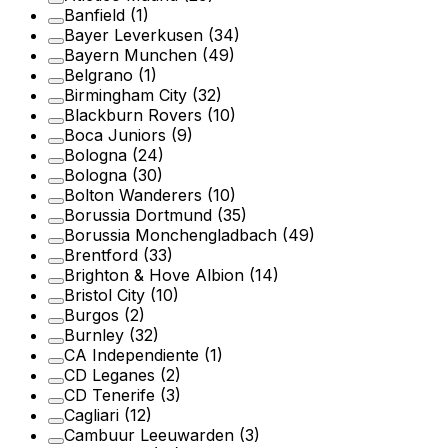
Banfield
(1)
Bayer Leverkusen
(34)
Bayern Munchen
(49)
Belgrano
(1)
Birmingham City
(32)
Blackburn Rovers
(10)
Boca Juniors
(9)
Bologna
(24)
Bologna
(30)
Bolton Wanderers
(10)
Borussia Dortmund
(35)
Borussia Monchengladbach
(49)
Brentford
(33)
Brighton & Hove Albion
(14)
Bristol City
(10)
Burgos
(2)
Burnley
(32)
CA Independiente
(1)
CD Leganes
(2)
CD Tenerife
(3)
Cagliari
(12)
Cambuur Leeuwarden
(3)