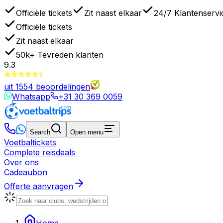
Officiële tickets
Zit naast elkaar
24/7 Klantenservi
Officiële tickets
Zit naast elkaar
50k+
Tevreden klanten
9.3
uit
1554
beoordelingen
Whatsapp
+31 30 369 0059
Search
Open menu
Voetbaltickets
Complete reisdeals
Over ons
Cadeaubon
Offerte aanvragen
Home