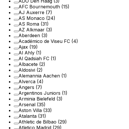
ADO Den Haag
(3)
AFC Bournemouth
(15)
AJ Auxerre
(7)
AS Monaco
(24)
AS Roma
(31)
AZ Alkmaar
(3)
Aberdeen
(3)
Académico de Viseu FC
(4)
Ajax
(19)
Al Ahly
(1)
Al Qadsiah FC
(1)
Albacete
(2)
Aldosivi
(2)
Alemannia Aachen
(1)
Alverca
(4)
Angers
(7)
Argentinos Juniors
(1)
Arminia Bielefeld
(3)
Arsenal
(35)
Aston Villa
(33)
Atalanta
(31)
Athletic de Bilbao
(29)
Atletico Madrid
(29)