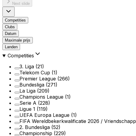
Next slide
Competities
Clubs
Datum
Maximale prijs
Landen
Competities
3. Liga
(21)
Telekom Cup
(1)
Premier League
(266)
Bundesliga
(271)
La Liga
(209)
Champions League
(1)
Serie A
(228)
Ligue 1
(119)
UEFA Europa League
(1)
FIFA Wereldbekerkwalificatie 2026 / Vriendschappe
2. Bundesliga
(52)
Championship
(229)