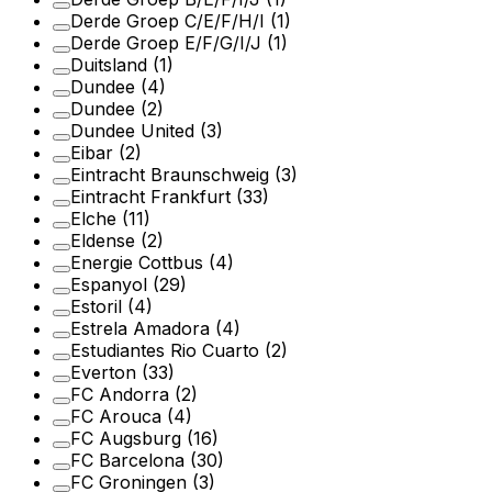
Derde Groep C/E/F/H/I
(1)
Derde Groep E/F/G/I/J
(1)
Duitsland
(1)
Dundee
(4)
Dundee
(2)
Dundee United
(3)
Eibar
(2)
Eintracht Braunschweig
(3)
Eintracht Frankfurt
(33)
Elche
(11)
Eldense
(2)
Energie Cottbus
(4)
Espanyol
(29)
Estoril
(4)
Estrela Amadora
(4)
Estudiantes Rio Cuarto
(2)
Everton
(33)
FC Andorra
(2)
FC Arouca
(4)
FC Augsburg
(16)
FC Barcelona
(30)
FC Groningen
(3)