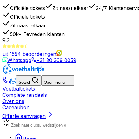
Officiële tickets
Zit naast elkaar
24/7 Klantenservi
Officiële tickets
Zit naast elkaar
50k+
Tevreden klanten
9.3
uit
1554
beoordelingen
Whatsapp
+31 30 369 0059
Search
Open menu
Voetbaltickets
Complete reisdeals
Over ons
Cadeaubon
Offerte aanvragen
Home