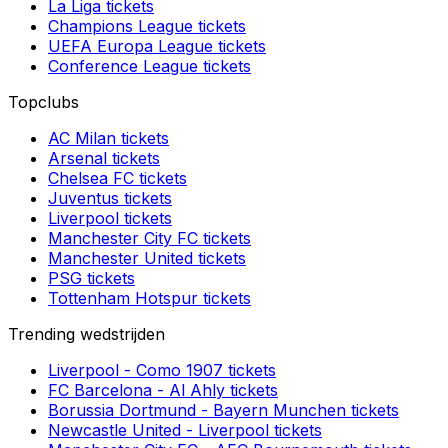
La Liga
tickets
Champions League
tickets
UEFA Europa League
tickets
Conference League
tickets
Topclubs
AC Milan
tickets
Arsenal
tickets
Chelsea FC
tickets
Juventus
tickets
Liverpool
tickets
Manchester City FC
tickets
Manchester United
tickets
PSG
tickets
Tottenham Hotspur
tickets
Trending wedstrijden
Liverpool
-
Como 1907
tickets
FC Barcelona
-
Al Ahly
tickets
Borussia Dortmund
-
Bayern Munchen
tickets
Newcastle United
-
Liverpool
tickets