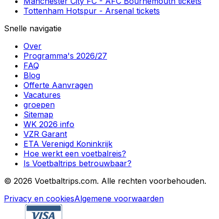
Manchester City FC
-
AFC Bournemouth
tickets
Tottenham Hotspur
-
Arsenal
tickets
Snelle navigatie
Over
Programma's 2026/27
FAQ
Blog
Offerte Aanvragen
Vacatures
groepen
Sitemap
WK 2026 info
VZR Garant
ETA Verenigd Koninkrijk
Hoe werkt een voetbalreis?
Is Voetbaltrips betrouwbaar?
©
2026 Voetbaltrips.com. Alle rechten voorbehouden.
Privacy en cookies
Algemene voorwaarden