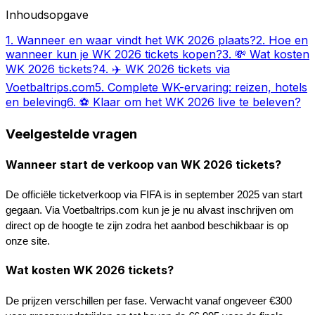
Inhoudsopgave
1
.
Wanneer en waar vindt het WK 2026 plaats?
2
.
Hoe en
wanneer kun je WK 2026 tickets kopen?
3
.
💸 Wat kosten
WK 2026 tickets?
4
.
✈️ WK 2026 tickets via
Voetbaltrips.com
5
.
Complete WK-ervaring: reizen, hotels
en beleving
6
.
⚽ Klaar om het WK 2026 live te beleven?
Veelgestelde vragen
Wanneer start de verkoop van WK 2026 tickets?
De 
officiële ticketverkoop via FIFA
 is in september 2025 van start 
gegaan. Via Voetbaltrips.com kun je je nu alvast inschrijven om 
direct op de hoogte te zijn zodra het aanbod beschikbaar is op 
onze site.
Wat kosten WK 2026 tickets?
De prijzen verschillen per fase. Verwacht vanaf ongeveer €300 