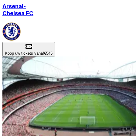
Arsenal
-
Chelsea FC
Koop uw tickets vanaf
€545