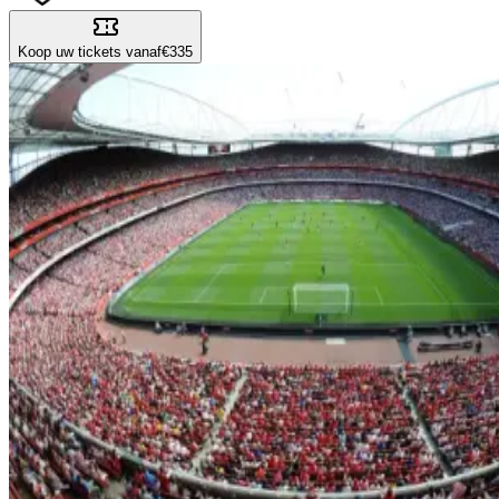
Koop uw tickets vanaf
€335