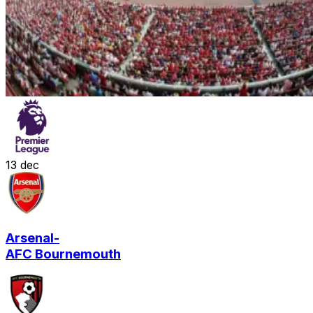
13
dec
Arsenal
-
AFC Bournemouth