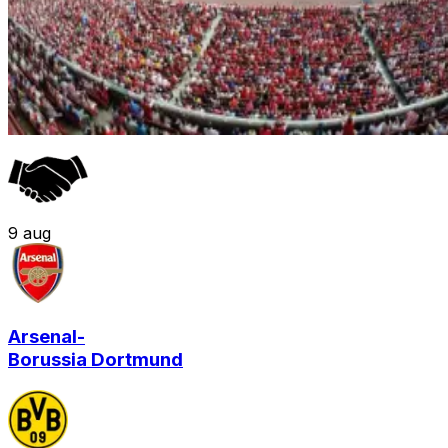
9
aug
Arsenal
-
Borussia Dortmund