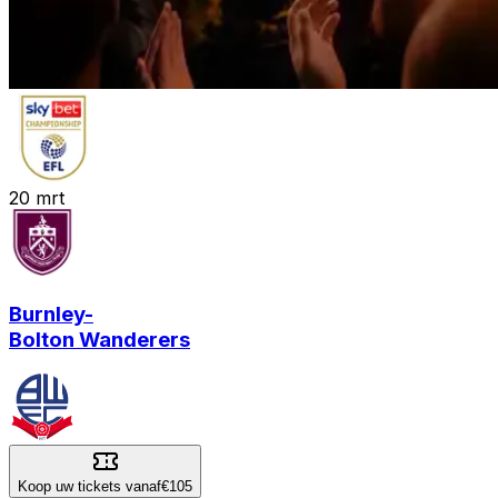
20
mrt
Burnley
-
Bolton Wanderers
Koop uw tickets vanaf
€105