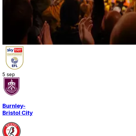
5
sep
Burnley
-
Bristol City