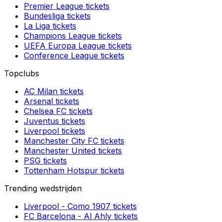
Premier League
tickets
Bundesliga
tickets
La Liga
tickets
Champions League
tickets
UEFA Europa League
tickets
Conference League
tickets
Topclubs
AC Milan
tickets
Arsenal
tickets
Chelsea FC
tickets
Juventus
tickets
Liverpool
tickets
Manchester City FC
tickets
Manchester United
tickets
PSG
tickets
Tottenham Hotspur
tickets
Trending wedstrijden
Liverpool
-
Como 1907
tickets
FC Barcelona
-
Al Ahly
tickets