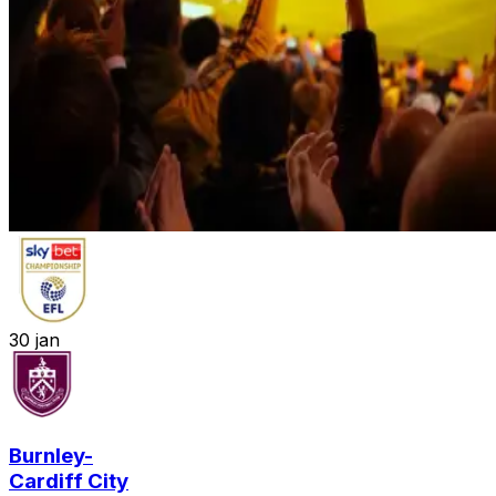
30
jan
Burnley
-
Cardiff City