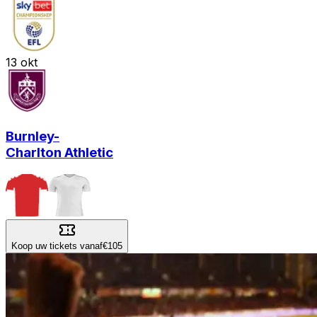
13
okt
Burnley
-
Charlton Athletic
Koop uw tickets vanaf
€105