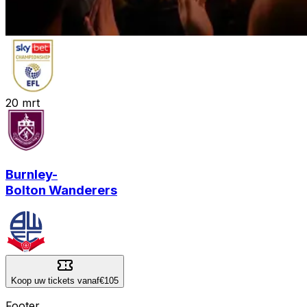
20
mrt
Burnley
-
Bolton Wanderers
Koop uw tickets vanaf
€105
Footer