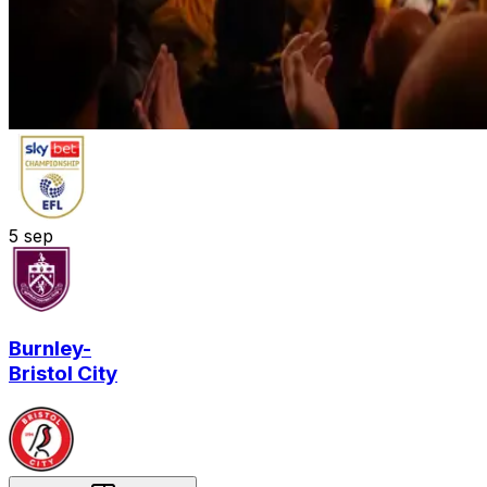
5
sep
Burnley
-
Bristol City