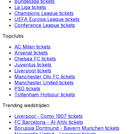
Bundesliga
tickets
La Liga
tickets
Champions League
tickets
UEFA Europa League
tickets
Conference League
tickets
Topclubs
AC Milan
tickets
Arsenal
tickets
Chelsea FC
tickets
Juventus
tickets
Liverpool
tickets
Manchester City FC
tickets
Manchester United
tickets
PSG
tickets
Tottenham Hotspur
tickets
Trending wedstrijden
Liverpool
-
Como 1907
tickets
FC Barcelona
-
Al Ahly
tickets
Borussia Dortmund
-
Bayern Munchen
tickets