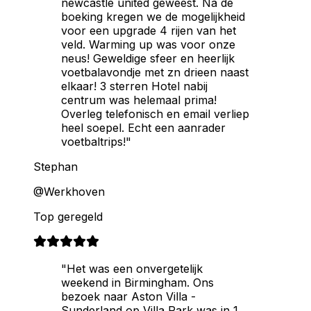
newcastle united geweest. Na de
boeking kregen we de mogelijkheid
voor een upgrade 4 rijen van het
veld. Warming up was voor onze
neus! Geweldige sfeer en heerlijk
voetbalavondje met zn drieen naast
elkaar! 3 sterren Hotel nabij
centrum was helemaal prima!
Overleg telefonisch en email verliep
heel soepel. Echt een aanrader
voetbaltrips!"
Stephan
@Werkhoven
Top geregeld
"Het was een onvergetelijk
weekend in Birmingham. Ons
bezoek naar Aston Villa -
Sunderland op Villa Park was in 1