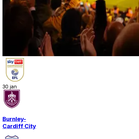
30
jan
Burnley
-
Cardiff City