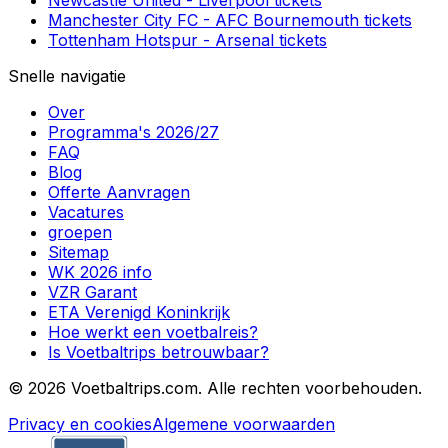
Newcastle United
-
Liverpool
tickets
Manchester City FC
-
AFC Bournemouth
tickets
Tottenham Hotspur
-
Arsenal
tickets
Snelle navigatie
Over
Programma's 2026/27
FAQ
Blog
Offerte Aanvragen
Vacatures
groepen
Sitemap
WK 2026 info
VZR Garant
ETA Verenigd Koninkrijk
Hoe werkt een voetbalreis?
Is Voetbaltrips betrouwbaar?
©
2026 Voetbaltrips.com. Alle rechten voorbehouden.
Privacy en cookies
Algemene voorwaarden