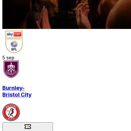
5
sep
Burnley
-
Bristol City