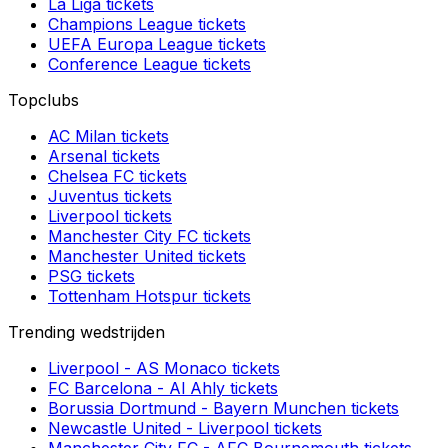
La Liga
tickets
Champions League
tickets
UEFA Europa League
tickets
Conference League
tickets
Topclubs
AC Milan
tickets
Arsenal
tickets
Chelsea FC
tickets
Juventus
tickets
Liverpool
tickets
Manchester City FC
tickets
Manchester United
tickets
PSG
tickets
Tottenham Hotspur
tickets
Trending wedstrijden
Liverpool
-
AS Monaco
tickets
FC Barcelona
-
Al Ahly
tickets
Borussia Dortmund
-
Bayern Munchen
tickets
Newcastle United
-
Liverpool
tickets