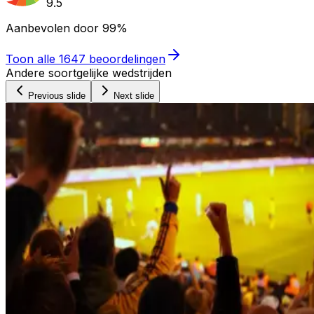
9.5
Aanbevolen door
99%
Toon alle
1647
beoordelingen
Andere soortgelijke wedstrijden
Previous slide
Next slide