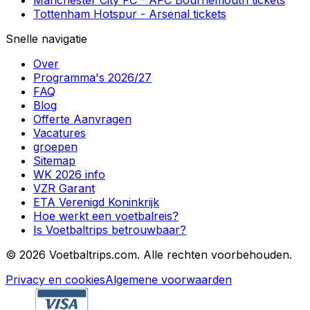
Manchester City FC
-
AFC Bournemouth
tickets
Tottenham Hotspur
-
Arsenal
tickets
Snelle navigatie
Over
Programma's 2026/27
FAQ
Blog
Offerte Aanvragen
Vacatures
groepen
Sitemap
WK 2026 info
VZR Garant
ETA Verenigd Koninkrijk
Hoe werkt een voetbalreis?
Is Voetbaltrips betrouwbaar?
©
2026 Voetbaltrips.com. Alle rechten voorbehouden.
Privacy en cookies
Algemene voorwaarden