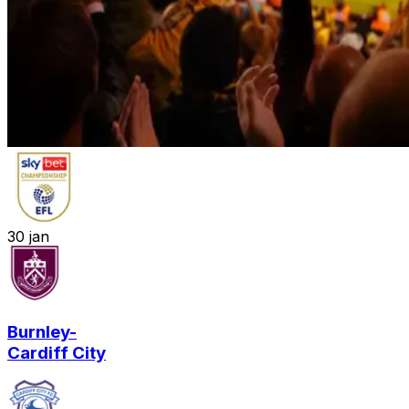
30
jan
Burnley
-
Cardiff City