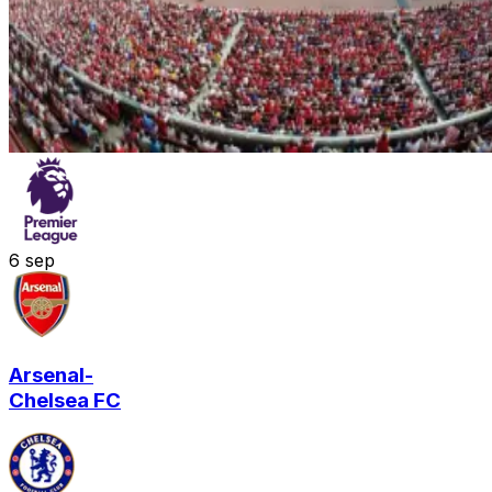
6
sep
Arsenal
-
Chelsea FC