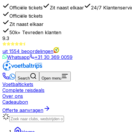
Officiële tickets
Zit naast elkaar
24/7 Klantenservi
Officiële tickets
Zit naast elkaar
50k+
Tevreden klanten
9.3
uit
1554
beoordelingen
Whatsapp
+31 30 369 0059
Search
Open menu
Voetbaltickets
Complete reisdeals
Over ons
Cadeaubon
Offerte aanvragen
Home