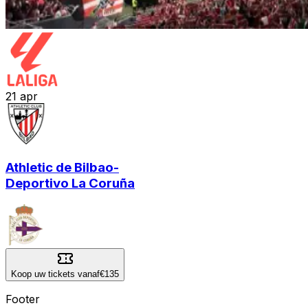
21
apr
Athletic de Bilbao
-
Deportivo La Coruña
Koop uw tickets vanaf
€135
Footer