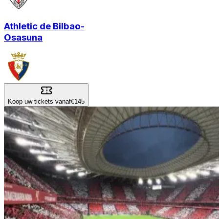
Athletic de Bilbao
-
Osasuna
Koop uw tickets vanaf
€145