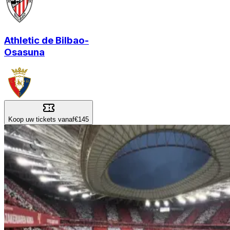
Athletic de Bilbao
-
Osasuna
Koop uw tickets vanaf
€145