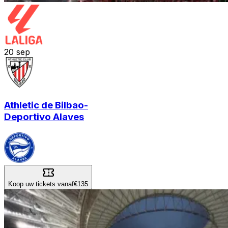
20
sep
Athletic de Bilbao
-
Deportivo Alaves
Koop uw tickets vanaf
€135