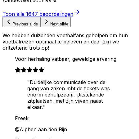
Aanbevolen door
99%
Toon alle
1647
beoordelingen
Previous slide
Next slide
We hebben duizenden voetbalfans geholpen om hun
voetbalreizen optimaal te beleven en daar zijn we
ontzettend trots op!
Voor herhaling vatbaar, geweldige ervaring
"Duidelijke communicatie over de
gang van zaken mbt de tickets was
enorm behulpzaam. Uitstekende
zitplaatsen, met zijn vijven naast
elkaar."
Freek
@Alphen aan den Rijn