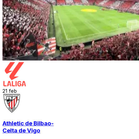
21
feb
Athletic de Bilbao
-
Celta de Vigo