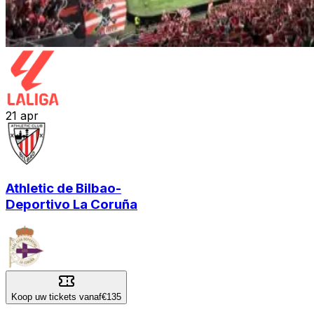
21
apr
Athletic de Bilbao
-
Deportivo La Coruña
Koop uw tickets vanaf
€135