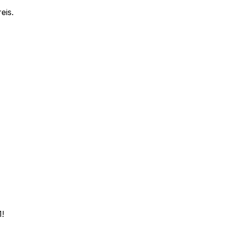
eis.
1!