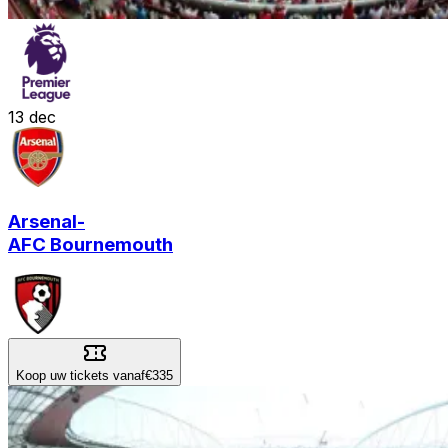
13
dec
Arsenal
-
AFC Bournemouth
Koop uw tickets vanaf
€335