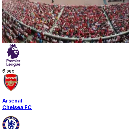
6
sep
Arsenal
-
Chelsea FC