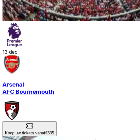
13
dec
Arsenal
-
AFC Bournemouth
Koop uw tickets vanaf
€335