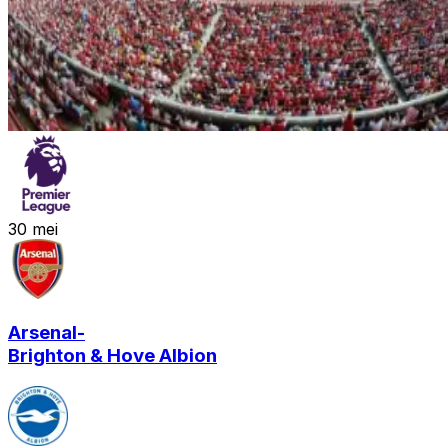
30
mei
Arsenal
-
Brighton & Hove Albion