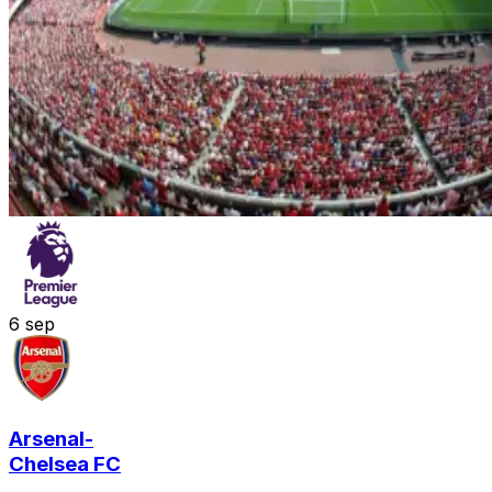
6
sep
Arsenal
-
Chelsea FC