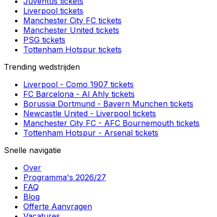
Juventus
tickets
Liverpool
tickets
Manchester City FC
tickets
Manchester United
tickets
PSG
tickets
Tottenham Hotspur
tickets
Trending wedstrijden
Liverpool
-
Como 1907
tickets
FC Barcelona
-
Al Ahly
tickets
Borussia Dortmund
-
Bayern Munchen
tickets
Newcastle United
-
Liverpool
tickets
Manchester City FC
-
AFC Bournemouth
tickets
Tottenham Hotspur
-
Arsenal
tickets
Snelle navigatie
Over
Programma's 2026/27
FAQ
Blog
Offerte Aanvragen
Vacatures