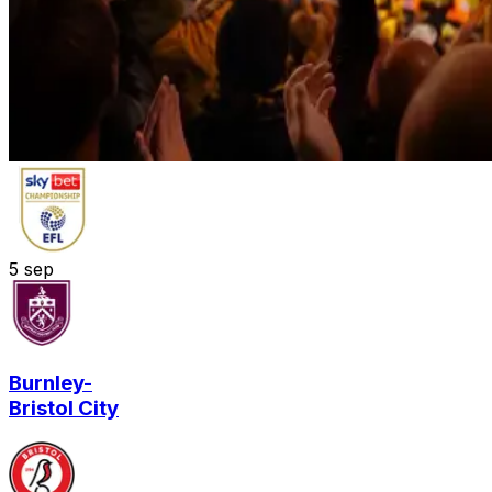
5
sep
Burnley
-
Bristol City