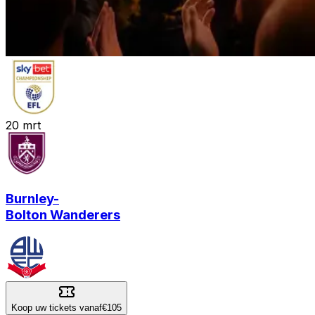
20
mrt
Burnley
-
Bolton Wanderers
Koop uw tickets vanaf
€105