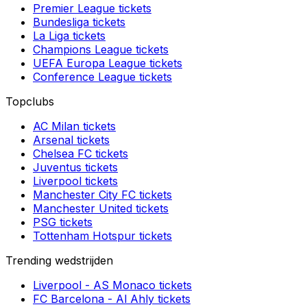
Premier League
tickets
Bundesliga
tickets
La Liga
tickets
Champions League
tickets
UEFA Europa League
tickets
Conference League
tickets
Topclubs
AC Milan
tickets
Arsenal
tickets
Chelsea FC
tickets
Juventus
tickets
Liverpool
tickets
Manchester City FC
tickets
Manchester United
tickets
PSG
tickets
Tottenham Hotspur
tickets
Trending wedstrijden
Liverpool
-
AS Monaco
tickets
FC Barcelona
-
Al Ahly
tickets