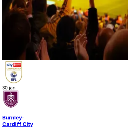
30
jan
Burnley
-
Cardiff City