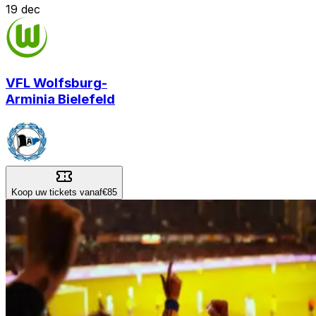
19
dec
VFL Wolfsburg
-
Arminia Bielefeld
Koop uw tickets vanaf
€85