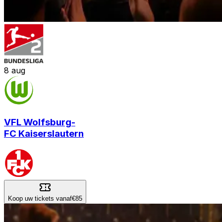
8
aug
VFL Wolfsburg
-
FC Kaiserslautern
Koop uw tickets vanaf
€85