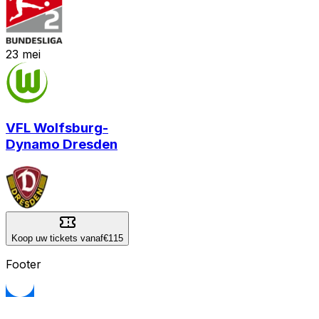
23
mei
VFL Wolfsburg
-
Dynamo Dresden
Koop uw tickets vanaf
€115
Footer