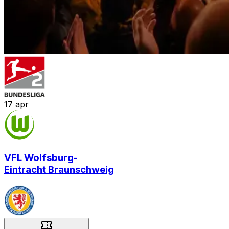
17
apr
VFL Wolfsburg
-
Eintracht Braunschweig