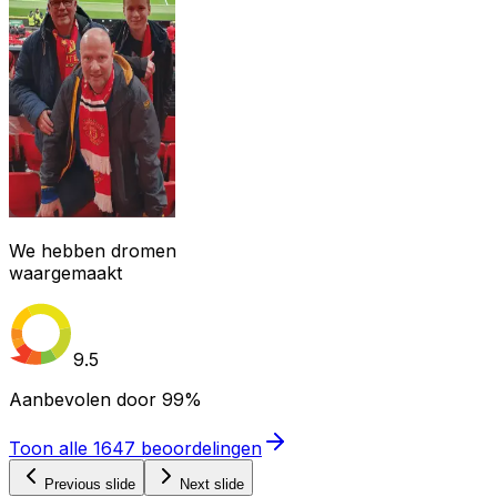
We hebben dromen
waargemaakt
9.5
Aanbevolen door
99%
Toon alle
1647
beoordelingen
Previous slide
Next slide