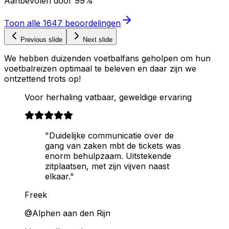
Aanbevolen door
99%
Toon alle
1647
beoordelingen
Previous slide
Next slide
We hebben duizenden voetbalfans geholpen om hun
voetbalreizen optimaal te beleven en daar zijn we
ontzettend trots op!
Voor herhaling vatbaar, geweldige ervaring
"Duidelijke communicatie over de
gang van zaken mbt de tickets was
enorm behulpzaam. Uitstekende
zitplaatsen, met zijn vijven naast
elkaar."
Freek
@Alphen aan den Rijn