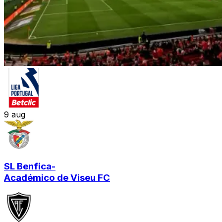
9
aug
SL Benfica
-
Académico de Viseu FC