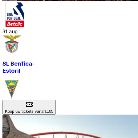
31
aug
SL Benfica
-
Estoril
Koop uw tickets vanaf
€105