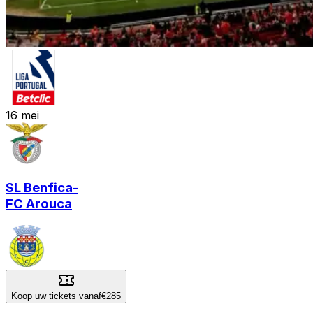
16
mei
SL Benfica
-
FC Arouca
Koop uw tickets vanaf
€285