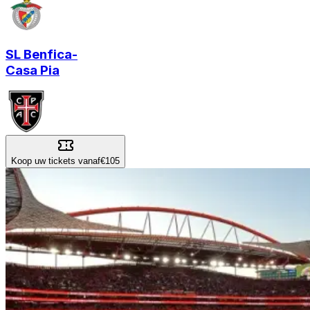
SL Benfica
-
Casa Pia
Koop uw tickets vanaf
€105