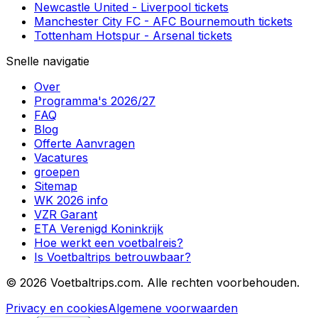
Newcastle United
-
Liverpool
tickets
Manchester City FC
-
AFC Bournemouth
tickets
Tottenham Hotspur
-
Arsenal
tickets
Snelle navigatie
Over
Programma's 2026/27
FAQ
Blog
Offerte Aanvragen
Vacatures
groepen
Sitemap
WK 2026 info
VZR Garant
ETA Verenigd Koninkrijk
Hoe werkt een voetbalreis?
Is Voetbaltrips betrouwbaar?
©
2026 Voetbaltrips.com. Alle rechten voorbehouden.
Privacy en cookies
Algemene voorwaarden