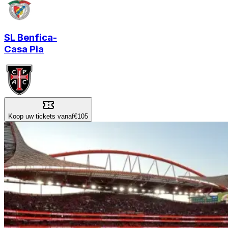
SL Benfica
-
Casa Pia
Koop uw tickets vanaf
€105