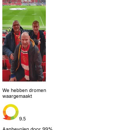
We hebben dromen
waargemaakt
9.5
Aanbevolen door
99%