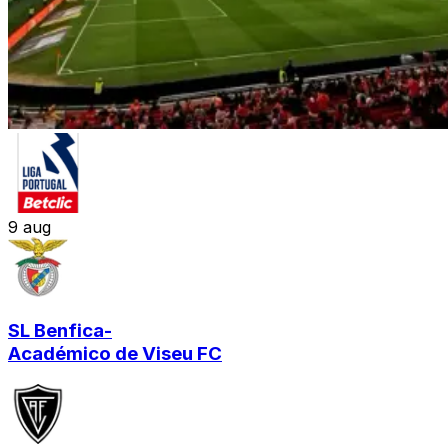
9
aug
SL Benfica
-
Académico de Viseu FC