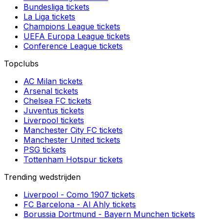
Bundesliga
tickets
La Liga
tickets
Champions League
tickets
UEFA Europa League
tickets
Conference League
tickets
Topclubs
AC Milan
tickets
Arsenal
tickets
Chelsea FC
tickets
Juventus
tickets
Liverpool
tickets
Manchester City FC
tickets
Manchester United
tickets
PSG
tickets
Tottenham Hotspur
tickets
Trending wedstrijden
Liverpool
-
Como 1907
tickets
FC Barcelona
-
Al Ahly
tickets
Borussia Dortmund
-
Bayern Munchen
tickets