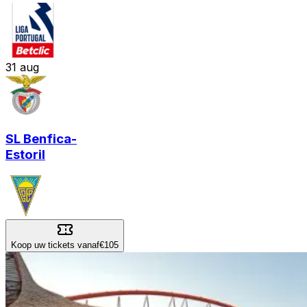
31
aug
SL Benfica
-
Estoril
Koop uw tickets vanaf
€105