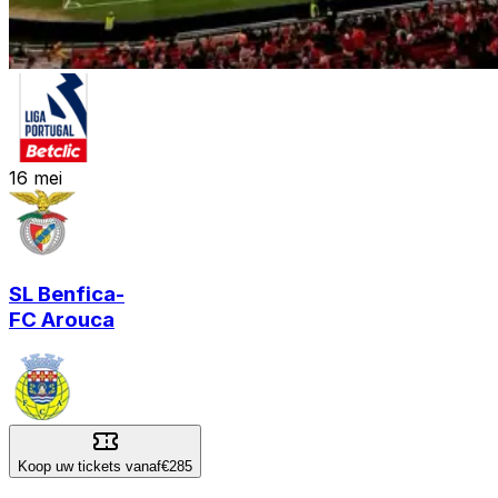
16
mei
SL Benfica
-
FC Arouca
Koop uw tickets vanaf
€285