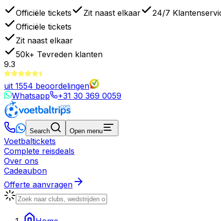
Officiële tickets
Zit naast elkaar
24/7 Klantenservi
Officiële tickets
Zit naast elkaar
50k+
Tevreden klanten
9.3
uit
1554
beoordelingen
Whatsapp
+31 30 369 0059
Search
Open menu
Voetbaltickets
Complete reisdeals
Over ons
Cadeaubon
Offerte aanvragen
Home