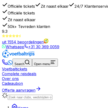
Officiële tickets
Zit naast elkaar
24/7 Klantenservi
Officiële tickets
Zit naast elkaar
50k+
Tevreden klanten
9.3
uit
1554
beoordelingen
Whatsapp
+31 30 369 0059
Search
Open menu
Voetbaltickets
Complete reisdeals
Over ons
Cadeaubon
Offerte aanvragen
Home