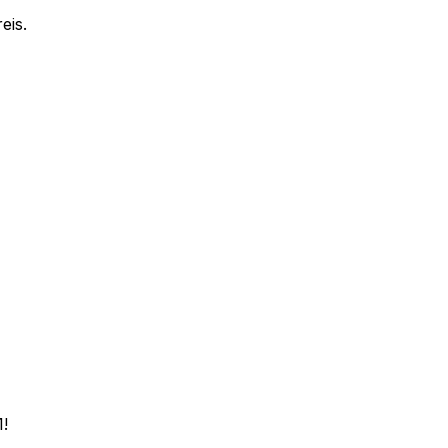
eis.
1!