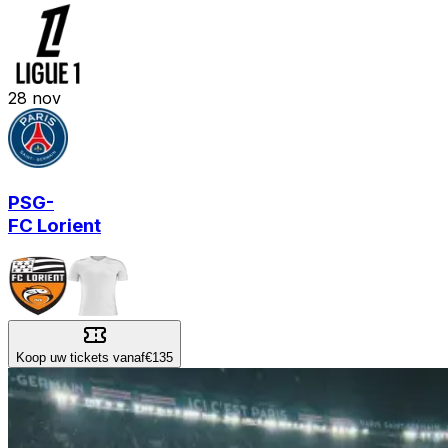
28
nov
PSG
-
FC Lorient
Koop uw tickets vanaf
€135