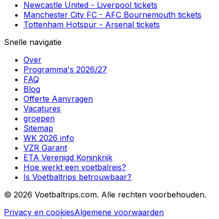
Newcastle United
-
Liverpool
tickets
Manchester City FC
-
AFC Bournemouth
tickets
Tottenham Hotspur
-
Arsenal
tickets
Snelle navigatie
Over
Programma's 2026/27
FAQ
Blog
Offerte Aanvragen
Vacatures
groepen
Sitemap
WK 2026 info
VZR Garant
ETA Verenigd Koninkrijk
Hoe werkt een voetbalreis?
Is Voetbaltrips betrouwbaar?
©
2026 Voetbaltrips.com. Alle rechten voorbehouden.
Privacy en cookies
Algemene voorwaarden