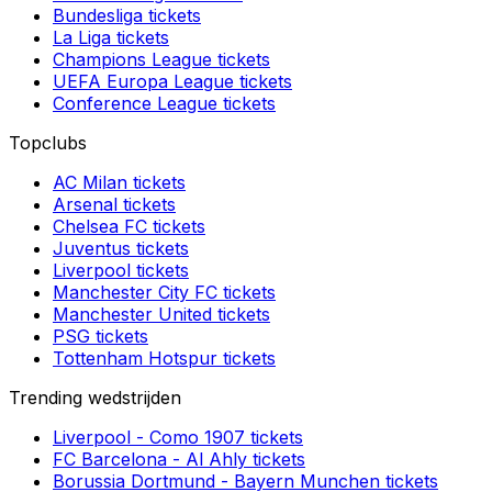
Bundesliga
tickets
La Liga
tickets
Champions League
tickets
UEFA Europa League
tickets
Conference League
tickets
Topclubs
AC Milan
tickets
Arsenal
tickets
Chelsea FC
tickets
Juventus
tickets
Liverpool
tickets
Manchester City FC
tickets
Manchester United
tickets
PSG
tickets
Tottenham Hotspur
tickets
Trending wedstrijden
Liverpool
-
Como 1907
tickets
FC Barcelona
-
Al Ahly
tickets
Borussia Dortmund
-
Bayern Munchen
tickets