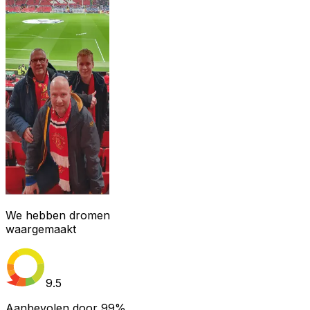
We hebben dromen
waargemaakt
9.5
Aanbevolen door
99%