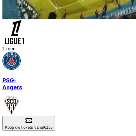
1
mei
PSG
-
Angers
Koop uw tickets vanaf
€135