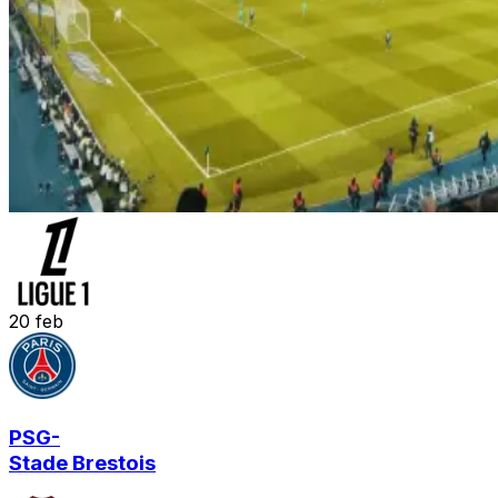
20
feb
PSG
-
Stade Brestois