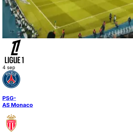
4
sep
PSG
-
AS Monaco