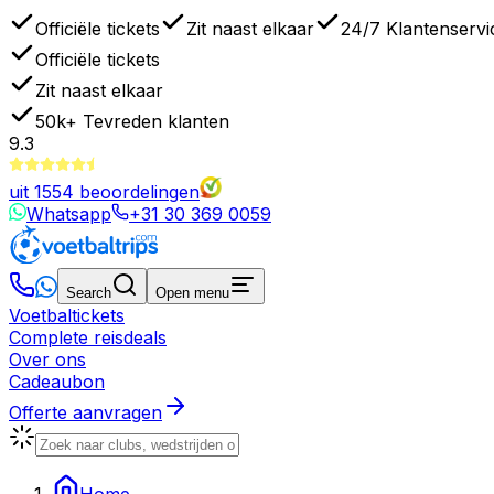
Officiële tickets
Zit naast elkaar
24/7 Klantenservi
Officiële tickets
Zit naast elkaar
50k+
Tevreden klanten
9.3
uit
1554
beoordelingen
Whatsapp
+31 30 369 0059
Search
Open menu
Voetbaltickets
Complete reisdeals
Over ons
Cadeaubon
Offerte aanvragen
Home