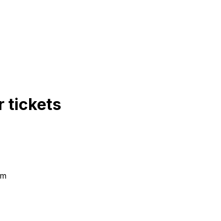
r
tickets
om