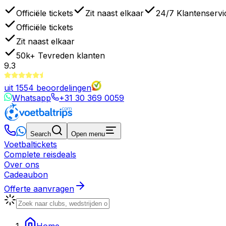
Officiële tickets
Zit naast elkaar
24/7 Klantenservi
Officiële tickets
Zit naast elkaar
50k+
Tevreden klanten
9.3
uit
1554
beoordelingen
Whatsapp
+31 30 369 0059
Search
Open menu
Voetbaltickets
Complete reisdeals
Over ons
Cadeaubon
Offerte aanvragen
Home