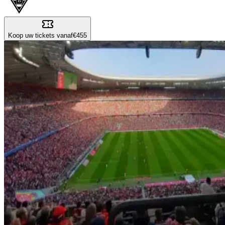
Koop uw tickets vanaf
€455