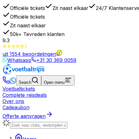
Officiële tickets
Zit naast elkaar
24/7 Klantenservi
Officiële tickets
Zit naast elkaar
50k+
Tevreden klanten
9.3
uit
1554
beoordelingen
Whatsapp
+31 30 369 0059
Search
Open menu
Voetbaltickets
Complete reisdeals
Over ons
Cadeaubon
Offerte aanvragen
Home