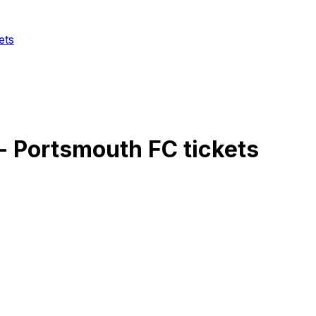
ets
-
Portsmouth FC
tickets