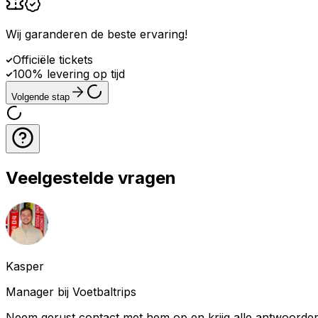
Wij garanderen de beste ervaring
!
Officiële tickets
100% levering op tijd
Volgende stap
Veelgestelde vragen
Kasper
Manager bij Voetbaltrips
Neem gerust contact met hem op en krijg alle antwoorden 