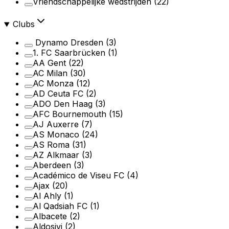
Vriendschappelijke wedstrijden
(22)
Clubs
Dynamo Dresden
(3)
1. FC Saarbrücken
(1)
AA Gent
(22)
AC Milan
(30)
AC Monza
(12)
AD Ceuta FC
(2)
ADO Den Haag
(3)
AFC Bournemouth
(15)
AJ Auxerre
(7)
AS Monaco
(24)
AS Roma
(31)
AZ Alkmaar
(3)
Aberdeen
(3)
Académico de Viseu FC
(4)
Ajax
(20)
Al Ahly
(1)
Al Qadsiah FC
(1)
Albacete
(2)
Aldosivi
(2)