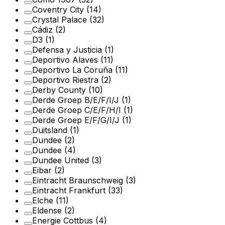
Coventry City
(14)
Crystal Palace
(32)
Cádiz
(2)
D3
(1)
Defensa y Justicia
(1)
Deportivo Alaves
(11)
Deportivo La Coruña
(11)
Deportivo Riestra
(2)
Derby County
(10)
Derde Groep B/E/F/I/J
(1)
Derde Groep C/E/F/H/I
(1)
Derde Groep E/F/G/I/J
(1)
Duitsland
(1)
Dundee
(2)
Dundee
(4)
Dundee United
(3)
Eibar
(2)
Eintracht Braunschweig
(3)
Eintracht Frankfurt
(33)
Elche
(11)
Eldense
(2)
Energie Cottbus
(4)