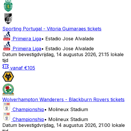
Sporting Portugal
-
Vitoria Guimaraes
tickets
Primeira Liga
•
Estadio Jose Alvalade
Primeira Liga
•
Estadio Jose Alvalade
Datum bevestigd
vrijdag
,
14 augustus 2026
,
21:15 lokale
tijd
vanaf
€105
Wolverhampton Wanderers
-
Blackburn Rovers
tickets
Championship
•
Molineux Stadium
Championship
•
Molineux Stadium
Datum bevestigd
vrijdag
,
14 augustus 2026
,
21:00 lokale