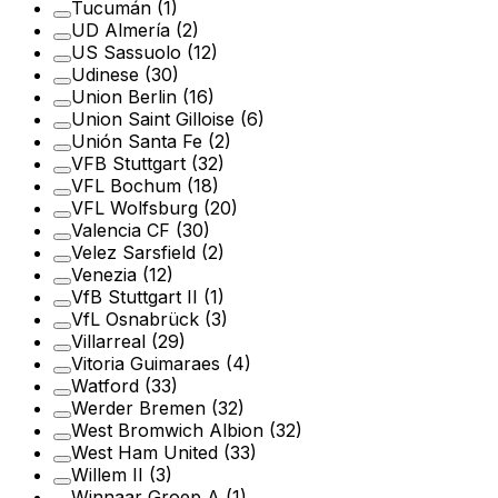
Tucumán
(1)
UD Almería
(2)
US Sassuolo
(12)
Udinese
(30)
Union Berlin
(16)
Union Saint Gilloise
(6)
Unión Santa Fe
(2)
VFB Stuttgart
(32)
VFL Bochum
(18)
VFL Wolfsburg
(20)
Valencia CF
(30)
Velez Sarsfield
(2)
Venezia
(12)
VfB Stuttgart II
(1)
VfL Osnabrück
(3)
Villarreal
(29)
Vitoria Guimaraes
(4)
Watford
(33)
Werder Bremen
(32)
West Bromwich Albion
(32)
West Ham United
(33)
Willem II
(3)
Winnaar Groep A
(1)