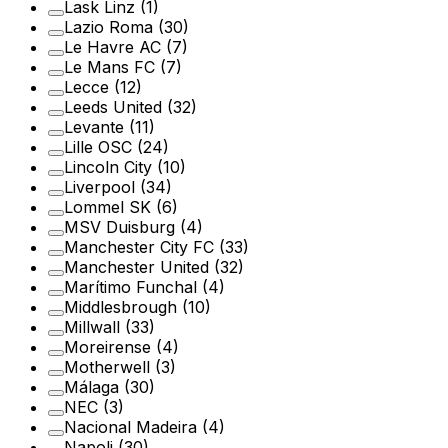
Lask Linz
(1)
Lazio Roma
(30)
Le Havre AC
(7)
Le Mans FC
(7)
Lecce
(12)
Leeds United
(32)
Levante
(11)
Lille OSC
(24)
Lincoln City
(10)
Liverpool
(34)
Lommel SK
(6)
MSV Duisburg
(4)
Manchester City FC
(33)
Manchester United
(32)
Marítimo Funchal
(4)
Middlesbrough
(10)
Millwall
(33)
Moreirense
(4)
Motherwell
(3)
Málaga
(30)
NEC
(3)
Nacional Madeira
(4)
Napoli
(30)