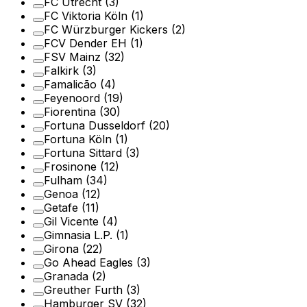
FC Utrecht
(3)
FC Viktoria Köln
(1)
FC Würzburger Kickers
(2)
FCV Dender EH
(1)
FSV Mainz
(32)
Falkirk
(3)
Famalicão
(4)
Feyenoord
(19)
Fiorentina
(30)
Fortuna Dusseldorf
(20)
Fortuna Köln
(1)
Fortuna Sittard
(3)
Frosinone
(12)
Fulham
(34)
Genoa
(12)
Getafe
(11)
Gil Vicente
(4)
Gimnasia L.P.
(1)
Girona
(22)
Go Ahead Eagles
(3)
Granada
(2)
Greuther Furth
(3)
Hamburger SV
(32)