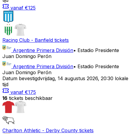
tijd
vanaf
€125
Racing Club
-
Banfield
tickets
Argentine Primera División
•
Estadio Presidente
Juan Domingo Perón
Argentine Primera División
•
Estadio Presidente
Juan Domingo Perón
Datum bevestigd
vrijdag
,
14 augustus 2026
,
20:30 lokale
tijd
vanaf
€175
16
tickets beschikbaar
Charlton Athletic
-
Derby County
tickets