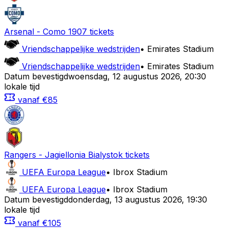
Arsenal
-
Como 1907
tickets
Vriendschappelijke wedstrijden
•
Emirates Stadium
Vriendschappelijke wedstrijden
•
Emirates Stadium
Datum bevestigd
woensdag
,
12 augustus 2026
,
20:30
lokale tijd
vanaf
€85
Rangers
-
Jagiellonia Bialystok
tickets
UEFA Europa League
•
Ibrox Stadium
UEFA Europa League
•
Ibrox Stadium
Datum bevestigd
donderdag
,
13 augustus 2026
,
19:30
lokale tijd
vanaf
€105