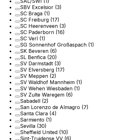
SAL/SWI
(1)
SBV Excelsior
(3)
SC Braga
(1)
SC Freiburg
(17)
SC Heerenveen
(3)
SC Paderborn
(16)
SC Verl
(1)
SG Sonnenhof Großaspach
(1)
SK Beveren
(6)
SL Benfica
(20)
SV Darmstadt
(3)
SV Elversberg
(17)
SV Meppen
(2)
SV Waldhof Mannheim
(1)
SV Wehen Wiesbaden
(1)
SV Zulte Waregem
(6)
Sabadell
(2)
San Lorenzo de Almagro
(7)
Santa Clara
(4)
Sarmiento
(1)
Sevilla
(30)
Sheffield United
(10)
Sint-Truidense VV
(6)