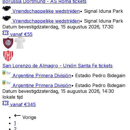
Borussia Dortmund
-
AS Roma
tickets
Vriendschappelijke wedstrijden
•
Signal Iduna Park
Vriendschappelijke wedstrijden
•
Signal Iduna Park
Datum bevestigd
zaterdag
,
15 augustus 2026
,
17:30
vanaf
€55
San Lorenzo de Almagro
-
Unión Santa Fe
tickets
Argentine Primera División
•
Estadio Pedro Bidegain
Argentine Primera División
•
Estadio Pedro Bidegain
Datum bevestigd
zaterdag
,
15 augustus 2026
,
14:30
lokale tijd
vanaf
€345
Vorige
1
2