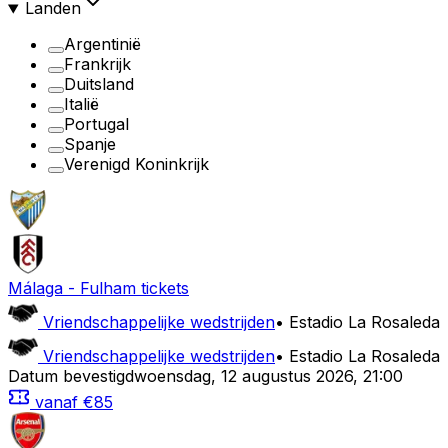
Landen
Argentinië
Frankrijk
Duitsland
Italië
Portugal
Spanje
Verenigd Koninkrijk
Málaga
-
Fulham
tickets
Vriendschappelijke wedstrijden
•
Estadio La Rosaleda
Vriendschappelijke wedstrijden
•
Estadio La Rosaleda
Datum bevestigd
woensdag
,
12 augustus 2026
,
21:00
vanaf
€85