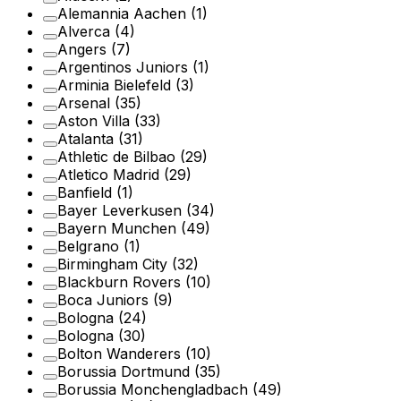
Alemannia Aachen
(1)
Alverca
(4)
Angers
(7)
Argentinos Juniors
(1)
Arminia Bielefeld
(3)
Arsenal
(35)
Aston Villa
(33)
Atalanta
(31)
Athletic de Bilbao
(29)
Atletico Madrid
(29)
Banfield
(1)
Bayer Leverkusen
(34)
Bayern Munchen
(49)
Belgrano
(1)
Birmingham City
(32)
Blackburn Rovers
(10)
Boca Juniors
(9)
Bologna
(24)
Bologna
(30)
Bolton Wanderers
(10)
Borussia Dortmund
(35)
Borussia Monchengladbach
(49)