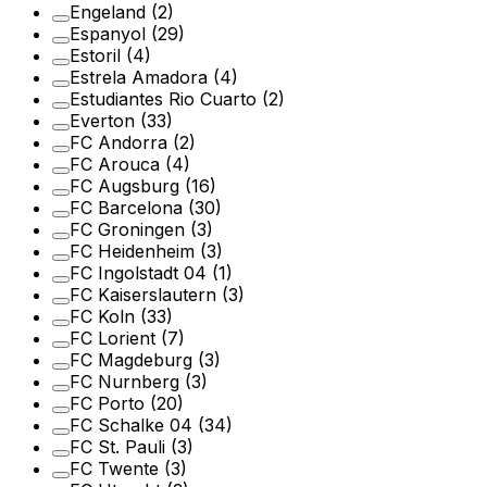
Engeland
(2)
Espanyol
(29)
Estoril
(4)
Estrela Amadora
(4)
Estudiantes Rio Cuarto
(2)
Everton
(33)
FC Andorra
(2)
FC Arouca
(4)
FC Augsburg
(16)
FC Barcelona
(30)
FC Groningen
(3)
FC Heidenheim
(3)
FC Ingolstadt 04
(1)
FC Kaiserslautern
(3)
FC Koln
(33)
FC Lorient
(7)
FC Magdeburg
(3)
FC Nurnberg
(3)
FC Porto
(20)
FC Schalke 04
(34)
FC St. Pauli
(3)
FC Twente
(3)