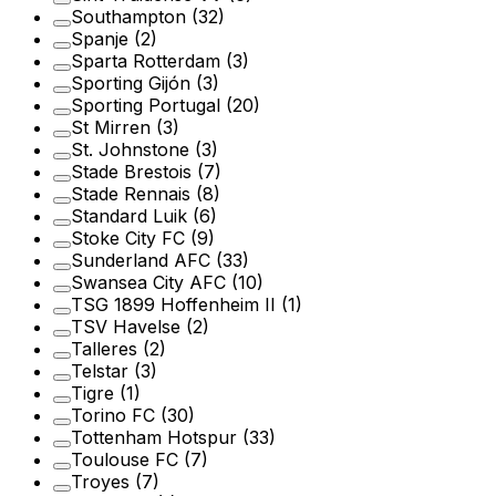
Southampton
(32)
Spanje
(2)
Sparta Rotterdam
(3)
Sporting Gijón
(3)
Sporting Portugal
(20)
St Mirren
(3)
St. Johnstone
(3)
Stade Brestois
(7)
Stade Rennais
(8)
Standard Luik
(6)
Stoke City FC
(9)
Sunderland AFC
(33)
Swansea City AFC
(10)
TSG 1899 Hoffenheim II
(1)
TSV Havelse
(2)
Talleres
(2)
Telstar
(3)
Tigre
(1)
Torino FC
(30)
Tottenham Hotspur
(33)
Toulouse FC
(7)
Troyes
(7)