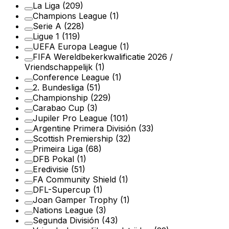
La Liga
(209)
Champions League
(1)
Serie A
(228)
Ligue 1
(119)
UEFA Europa League
(1)
FIFA Wereldbekerkwalificatie 2026 /
Vriendschappelijk
(1)
Conference League
(1)
2. Bundesliga
(51)
Championship
(229)
Carabao Cup
(3)
Jupiler Pro League
(101)
Argentine Primera División
(33)
Scottish Premiership
(32)
Primeira Liga
(68)
DFB Pokal
(1)
Eredivisie
(51)
FA Community Shield
(1)
DFL-Supercup
(1)
Joan Gamper Trophy
(1)
Nations League
(3)
Segunda División
(43)