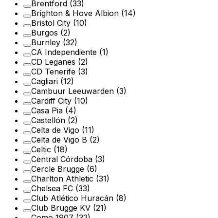
Brentford
(33)
Brighton & Hove Albion
(14)
Bristol City
(10)
Burgos
(2)
Burnley
(32)
CA Independiente
(1)
CD Leganes
(2)
CD Tenerife
(3)
Cagliari
(12)
Cambuur Leeuwarden
(3)
Cardiff City
(10)
Casa Pia
(4)
Castellón
(2)
Celta de Vigo
(11)
Celta de Vigo B
(2)
Celtic
(18)
Central Córdoba
(3)
Cercle Brugge
(6)
Charlton Athletic
(31)
Chelsea FC
(33)
Club Atlético Huracán
(8)
Club Brugge KV
(21)
Como 1907
(32)