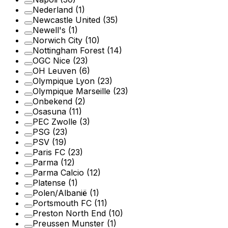
Nederland
(1)
Newcastle United
(35)
Newell's
(1)
Norwich City
(10)
Nottingham Forest
(14)
OGC Nice
(23)
OH Leuven
(6)
Olympique Lyon
(23)
Olympique Marseille
(23)
Onbekend
(2)
Osasuna
(11)
PEC Zwolle
(3)
PSG
(23)
PSV
(19)
Paris FC
(23)
Parma
(12)
Parma Calcio
(12)
Platense
(1)
Polen/Albanië
(1)
Portsmouth FC
(11)
Preston North End
(10)
Preussen Munster
(1)