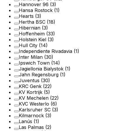
Hannover 96
(3)
Hansa Rostock
(1)
Hearts
(3)
Hertha BSC
(18)
Hibernian
(3)
Hoffenheim
(33)
Holstein Kiel
(3)
Hull City
(14)
Independiente Rivadavia
(1)
Inter Milan
(30)
Ipswich Town
(14)
Jagiellonia Bialystok
(1)
Jahn Regensburg
(1)
Juventus
(30)
KRC Genk
(22)
KV Kortrijk
(5)
KV Mechelen
(22)
KVC Westerlo
(6)
Karlsruher SC
(3)
Kilmarnock
(3)
Lanús
(1)
Las Palmas
(2)