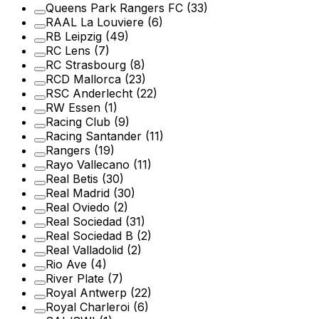
Queens Park Rangers FC
(33)
RAAL La Louviere
(6)
RB Leipzig
(49)
RC Lens
(7)
RC Strasbourg
(8)
RCD Mallorca
(23)
RSC Anderlecht
(22)
RW Essen
(1)
Racing Club
(9)
Racing Santander
(11)
Rangers
(19)
Rayo Vallecano
(11)
Real Betis
(30)
Real Madrid
(30)
Real Oviedo
(2)
Real Sociedad
(31)
Real Sociedad B
(2)
Real Valladolid
(2)
Rio Ave
(4)
River Plate
(7)
Royal Antwerp
(22)
Royal Charleroi
(6)