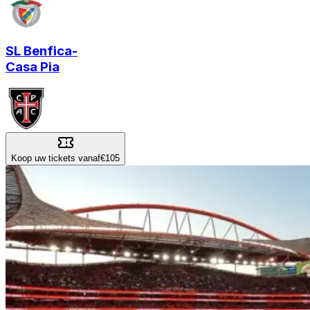
SL Benfica
-
Casa Pia
Koop uw tickets vanaf
€105