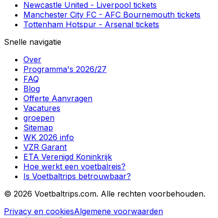
Newcastle United
-
Liverpool
tickets
Manchester City FC
-
AFC Bournemouth
tickets
Tottenham Hotspur
-
Arsenal
tickets
Snelle navigatie
Over
Programma's 2026/27
FAQ
Blog
Offerte Aanvragen
Vacatures
groepen
Sitemap
WK 2026 info
VZR Garant
ETA Verenigd Koninkrijk
Hoe werkt een voetbalreis?
Is Voetbaltrips betrouwbaar?
©
2026 Voetbaltrips.com. Alle rechten voorbehouden.
Privacy en cookies
Algemene voorwaarden