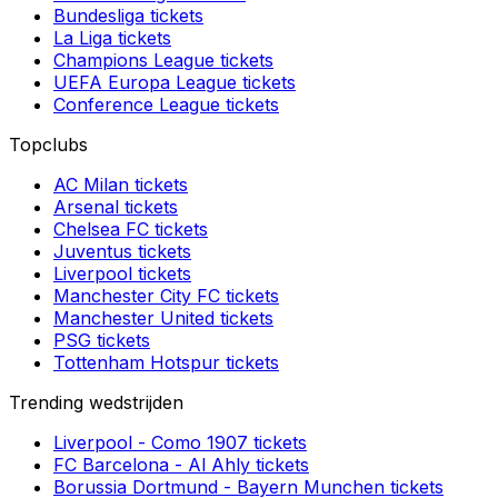
Bundesliga
tickets
La Liga
tickets
Champions League
tickets
UEFA Europa League
tickets
Conference League
tickets
Topclubs
AC Milan
tickets
Arsenal
tickets
Chelsea FC
tickets
Juventus
tickets
Liverpool
tickets
Manchester City FC
tickets
Manchester United
tickets
PSG
tickets
Tottenham Hotspur
tickets
Trending wedstrijden
Liverpool
-
Como 1907
tickets
FC Barcelona
-
Al Ahly
tickets
Borussia Dortmund
-
Bayern Munchen
tickets