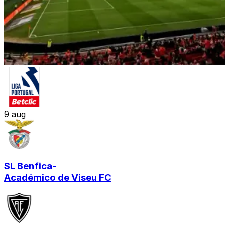
9
aug
SL Benfica
-
Académico de Viseu FC