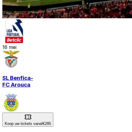
16
mei
SL Benfica
-
FC Arouca
Koop uw tickets vanaf
€285