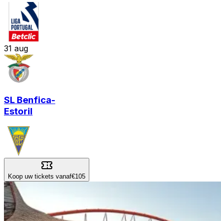
31
aug
SL Benfica
-
Estoril
Koop uw tickets vanaf
€105