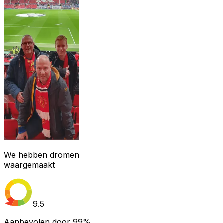
We hebben dromen
waargemaakt
9.5
Aanbevolen door
99%