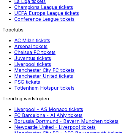
La Liga
tickets
Champions League
tickets
UEFA Europa League
tickets
Conference League
tickets
Topclubs
AC Milan
tickets
Arsenal
tickets
Chelsea FC
tickets
Juventus
tickets
Liverpool
tickets
Manchester City FC
tickets
Manchester United
tickets
PSG
tickets
Tottenham Hotspur
tickets
Trending wedstrijden
Liverpool
-
AS Monaco
tickets
FC Barcelona
-
Al Ahly
tickets
Borussia Dortmund
-
Bayern Munchen
tickets
Newcastle United
-
Liverpool
tickets