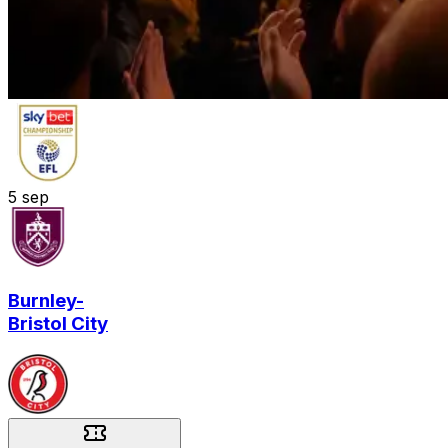
5
sep
Burnley
-
Bristol City