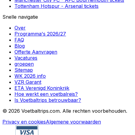
Manchester City FC
-
AFC Bournemouth
tickets
Tottenham Hotspur
-
Arsenal
tickets
Snelle navigatie
Over
Programma's 2026/27
FAQ
Blog
Offerte Aanvragen
Vacatures
groepen
Sitemap
WK 2026 info
VZR Garant
ETA Verenigd Koninkrijk
Hoe werkt een voetbalreis?
Is Voetbaltrips betrouwbaar?
©
2026 Voetbaltrips.com. Alle rechten voorbehouden.
Privacy en cookies
Algemene voorwaarden