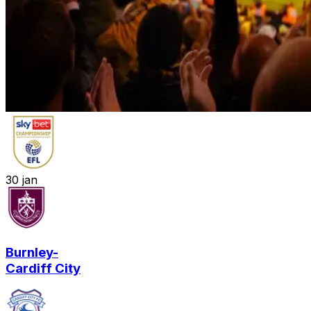
30
jan
Burnley
-
Cardiff City