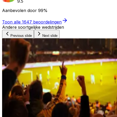
9.5
Aanbevolen door
99%
Toon alle
1647
beoordelingen
Andere soortgelijke wedstrijden
Previous slide
Next slide