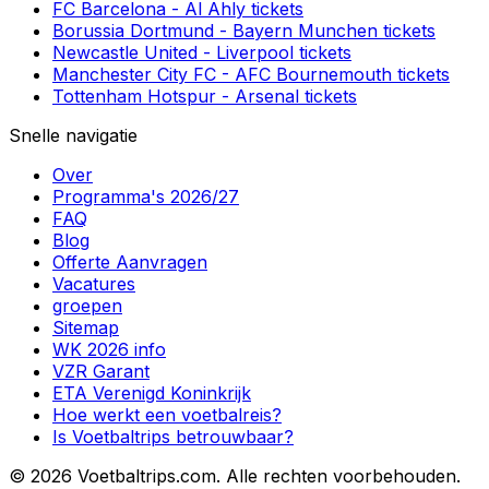
FC Barcelona
-
Al Ahly
tickets
Borussia Dortmund
-
Bayern Munchen
tickets
Newcastle United
-
Liverpool
tickets
Manchester City FC
-
AFC Bournemouth
tickets
Tottenham Hotspur
-
Arsenal
tickets
Snelle navigatie
Over
Programma's 2026/27
FAQ
Blog
Offerte Aanvragen
Vacatures
groepen
Sitemap
WK 2026 info
VZR Garant
ETA Verenigd Koninkrijk
Hoe werkt een voetbalreis?
Is Voetbaltrips betrouwbaar?
©
2026 Voetbaltrips.com. Alle rechten voorbehouden.