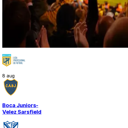
8
aug
Boca Juniors
-
Velez Sarsfield