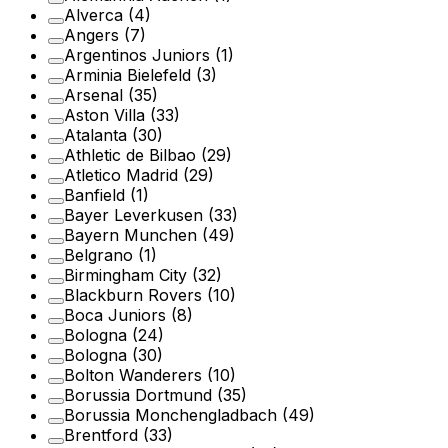
Alverca
(4)
Angers
(7)
Argentinos Juniors
(1)
Arminia Bielefeld
(3)
Arsenal
(35)
Aston Villa
(33)
Atalanta
(30)
Athletic de Bilbao
(29)
Atletico Madrid
(29)
Banfield
(1)
Bayer Leverkusen
(33)
Bayern Munchen
(49)
Belgrano
(1)
Birmingham City
(32)
Blackburn Rovers
(10)
Boca Juniors
(8)
Bologna
(24)
Bologna
(30)
Bolton Wanderers
(10)
Borussia Dortmund
(35)
Borussia Monchengladbach
(49)
Brentford
(33)