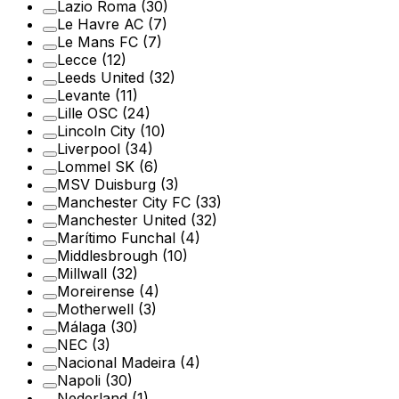
Lazio Roma
(30)
Le Havre AC
(7)
Le Mans FC
(7)
Lecce
(12)
Leeds United
(32)
Levante
(11)
Lille OSC
(24)
Lincoln City
(10)
Liverpool
(34)
Lommel SK
(6)
MSV Duisburg
(3)
Manchester City FC
(33)
Manchester United
(32)
Marítimo Funchal
(4)
Middlesbrough
(10)
Millwall
(32)
Moreirense
(4)
Motherwell
(3)
Málaga
(30)
NEC
(3)
Nacional Madeira
(4)
Napoli
(30)
Nederland
(1)