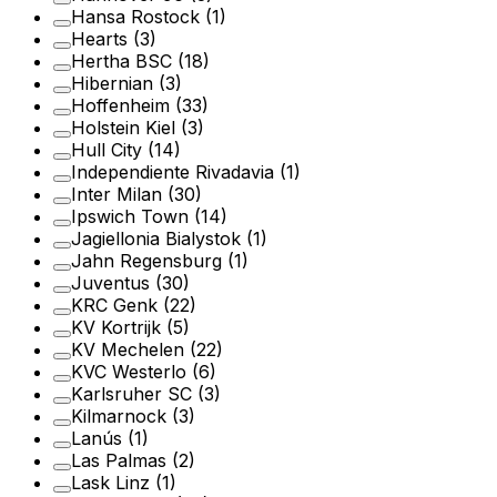
Hansa Rostock
(1)
Hearts
(3)
Hertha BSC
(18)
Hibernian
(3)
Hoffenheim
(33)
Holstein Kiel
(3)
Hull City
(14)
Independiente Rivadavia
(1)
Inter Milan
(30)
Ipswich Town
(14)
Jagiellonia Bialystok
(1)
Jahn Regensburg
(1)
Juventus
(30)
KRC Genk
(22)
KV Kortrijk
(5)
KV Mechelen
(22)
KVC Westerlo
(6)
Karlsruher SC
(3)
Kilmarnock
(3)
Lanús
(1)
Las Palmas
(2)
Lask Linz
(1)