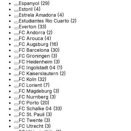
Espanyol
(29)
Estoril
(4)
Estrela Amadora
(4)
Estudiantes Rio Cuarto
(2)
Everton
(33)
FC Andorra
(2)
FC Arouca
(4)
FC Augsburg
(16)
FC Barcelona
(30)
FC Groningen
(3)
FC Heidenheim
(3)
FC Ingolstadt 04
(1)
FC Kaiserslautern
(2)
FC Koln
(32)
FC Lorient
(7)
FC Magdeburg
(3)
FC Nurnberg
(3)
FC Porto
(20)
FC Schalke 04
(33)
FC St. Pauli
(3)
FC Twente
(3)
FC Utrecht
(3)