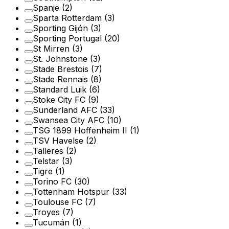
Spanje
(2)
Sparta Rotterdam
(3)
Sporting Gijón
(3)
Sporting Portugal
(20)
St Mirren
(3)
St. Johnstone
(3)
Stade Brestois
(7)
Stade Rennais
(8)
Standard Luik
(6)
Stoke City FC
(9)
Sunderland AFC
(33)
Swansea City AFC
(10)
TSG 1899 Hoffenheim II
(1)
TSV Havelse
(2)
Talleres
(2)
Telstar
(3)
Tigre
(1)
Torino FC
(30)
Tottenham Hotspur
(33)
Toulouse FC
(7)
Troyes
(7)
Tucumán
(1)