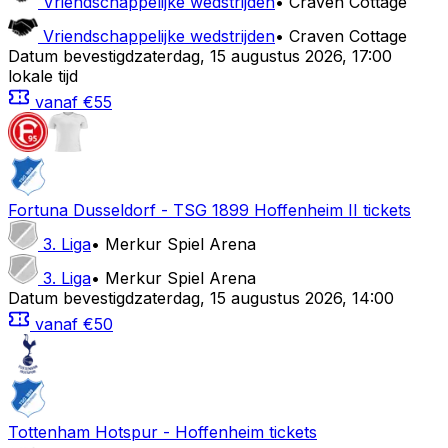
Vriendschappelijke wedstrijden
•
Craven Cottage
Vriendschappelijke wedstrijden
•
Craven Cottage
Datum bevestigd
zaterdag
,
15 augustus 2026
,
17:00
lokale tijd
vanaf
€55
Fortuna Dusseldorf
-
TSG 1899 Hoffenheim II
tickets
3. Liga
•
Merkur Spiel Arena
3. Liga
•
Merkur Spiel Arena
Datum bevestigd
zaterdag
,
15 augustus 2026
,
14:00
vanaf
€50
Tottenham Hotspur
-
Hoffenheim
tickets