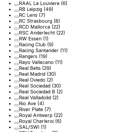
RAAL La Louviere
(6)
RB Leipzig
(49)
RC Lens
(7)
RC Strasbourg
(8)
RCD Mallorca
(22)
RSC Anderlecht
(22)
RW Essen
(1)
Racing Club
(9)
Racing Santander
(11)
Rangers
(19)
Rayo Vallecano
(11)
Real Betis
(29)
Real Madrid
(30)
Real Oviedo
(2)
Real Sociedad
(30)
Real Sociedad B
(2)
Real Valladolid
(2)
Rio Ave
(4)
River Plate
(7)
Royal Antwerp
(22)
Royal Charleroi
(6)
SAL/SWI
(1)