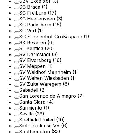
SBV Excelsior
(3)
SC Braga
(1)
SC Freiburg
(17)
SC Heerenveen
(3)
SC Paderborn
(16)
SC Verl
(1)
SG Sonnenhof Großaspach
(1)
SK Beveren
(6)
SL Benfica
(20)
SV Darmstadt
(3)
SV Elversberg
(16)
SV Meppen
(1)
SV Waldhof Mannheim
(1)
SV Wehen Wiesbaden
(1)
SV Zulte Waregem
(6)
Sabadell
(2)
San Lorenzo de Almagro
(7)
Santa Clara
(4)
Sarmiento
(1)
Sevilla
(29)
Sheffield United
(10)
Sint-Truidense VV
(6)
Southampton
(32)