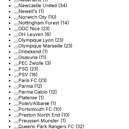
Newcastle United
(34)
Newell's
(1)
Norwich City
(10)
Nottingham Forest
(14)
OGC Nice
(23)
OH Leuven
(6)
Olympique Lyon
(23)
Olympique Marseille
(23)
Onbekend
(1)
Osasuna
(11)
PEC Zwolle
(3)
PSG
(23)
PSV
(18)
Paris FC
(23)
Parma
(12)
Parma Calcio
(12)
Platense
(1)
Polen/Albanië
(1)
Portsmouth FC
(10)
Preston North End
(10)
Preussen Munster
(1)
Queens Park Rangers FC
(32)