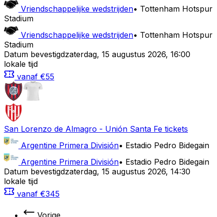
Vriendschappelijke wedstrijden
•
Tottenham Hotspur
Stadium
Vriendschappelijke wedstrijden
•
Tottenham Hotspur
Stadium
Datum bevestigd
zaterdag
,
15 augustus 2026
,
16:00
lokale tijd
vanaf
€55
San Lorenzo de Almagro
-
Unión Santa Fe
tickets
Argentine Primera División
•
Estadio Pedro Bidegain
Argentine Primera División
•
Estadio Pedro Bidegain
Datum bevestigd
zaterdag
,
15 augustus 2026
,
14:30
lokale tijd
vanaf
€345
Vorige