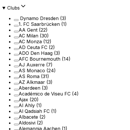
Clubs
Dynamo Dresden
(3)
1. FC Saarbrücken
(1)
AA Gent
(22)
AC Milan
(30)
AC Monza
(12)
AD Ceuta FC
(2)
ADO Den Haag
(3)
AFC Bournemouth
(14)
AJ Auxerre
(7)
AS Monaco
(24)
AS Roma
(31)
AZ Alkmaar
(3)
Aberdeen
(3)
Académico de Viseu FC
(4)
Ajax
(20)
Al Ahly
(1)
Al Qadsiah FC
(1)
Albacete
(2)
Aldosivi
(2)
Alemannia Aachen
(1)