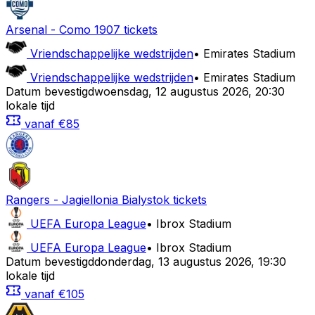
Arsenal
-
Como 1907
tickets
Vriendschappelijke wedstrijden
•
Emirates Stadium
Vriendschappelijke wedstrijden
•
Emirates Stadium
Datum bevestigd
woensdag
,
12 augustus 2026
,
20:30
lokale tijd
vanaf
€85
Rangers
-
Jagiellonia Bialystok
tickets
UEFA Europa League
•
Ibrox Stadium
UEFA Europa League
•
Ibrox Stadium
Datum bevestigd
donderdag
,
13 augustus 2026
,
19:30
lokale tijd
vanaf
€105