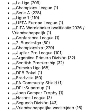
La Liga
(209)
Champions League
(1)
Serie A
(228)
Ligue 1
(119)
UEFA Europa League
(1)
FIFA Wereldbekerkwalificatie 2026 /
Vriendschappelijk
(1)
Conference League
(1)
2. Bundesliga
(50)
Championship
(229)
Jupiler Pro League
(101)
Argentine Primera División
(32)
Scottish Premiership
(32)
Primeira Liga
(68)
DFB Pokal
(1)
Eredivisie
(50)
FA Community Shield
(1)
DFL-Supercup
(1)
Joan Gamper Trophy
(1)
Nations League
(3)
Segunda División
(43)
Vriendschappelijke wedstrijden
(16)