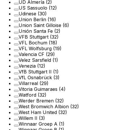
UD Almería
(2)
US Sassuolo
(12)
Udinese
(30)
Union Berlin
(16)
Union Saint Gilloise
(6)
Unión Santa Fe
(2)
VFB Stuttgart
(32)
VFL Bochum
(18)
VFL Wolfsburg
(19)
Valencia CF
(29)
Velez Sarsfield
(1)
Venezia
(12)
VfB Stuttgart II
(1)
VfL Osnabrück
(3)
Villarreal
(29)
Vitoria Guimaraes
(4)
Watford
(32)
Werder Bremen
(32)
West Bromwich Albion
(32)
West Ham United
(32)
Willem II
(3)
Winnaar Groep A
(1)
Winnaar Groep B
(1)