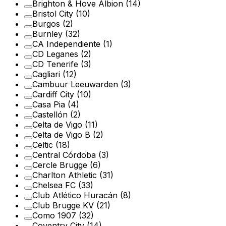
Brighton & Hove Albion
(14)
Bristol City
(10)
Burgos
(2)
Burnley
(32)
CA Independiente
(1)
CD Leganes
(2)
CD Tenerife
(3)
Cagliari
(12)
Cambuur Leeuwarden
(3)
Cardiff City
(10)
Casa Pia
(4)
Castellón
(2)
Celta de Vigo
(11)
Celta de Vigo B
(2)
Celtic
(18)
Central Córdoba
(3)
Cercle Brugge
(6)
Charlton Athletic
(31)
Chelsea FC
(33)
Club Atlético Huracán
(8)
Club Brugge KV
(21)
Como 1907
(32)
Coventry City
(14)