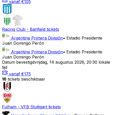
vanaf
€105
Racing Club
-
Banfield
tickets
Argentine Primera División
•
Estadio Presidente
Juan Domingo Perón
Argentine Primera División
•
Estadio Presidente
Juan Domingo Perón
Datum bevestigd
vrijdag
,
14 augustus 2026
,
20:30 lokale
tijd
vanaf
€175
16
tickets beschikbaar
Fulham
-
VFB Stuttgart
tickets