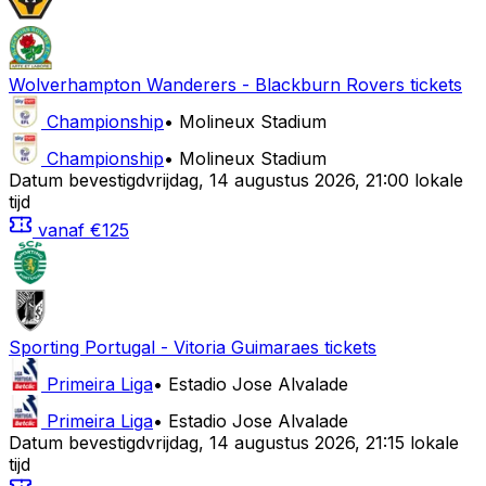
Wolverhampton Wanderers
-
Blackburn Rovers
tickets
Championship
•
Molineux Stadium
Championship
•
Molineux Stadium
Datum bevestigd
vrijdag
,
14 augustus 2026
,
21:00 lokale
tijd
vanaf
€125
Sporting Portugal
-
Vitoria Guimaraes
tickets
Primeira Liga
•
Estadio Jose Alvalade
Primeira Liga
•
Estadio Jose Alvalade
Datum bevestigd
vrijdag
,
14 augustus 2026
,
21:15 lokale
tijd