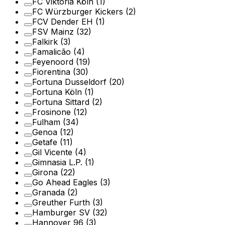
FC Viktoria Köln
(1)
FC Würzburger Kickers
(2)
FCV Dender EH
(1)
FSV Mainz
(32)
Falkirk
(3)
Famalicão
(4)
Feyenoord
(19)
Fiorentina
(30)
Fortuna Dusseldorf
(20)
Fortuna Köln
(1)
Fortuna Sittard
(2)
Frosinone
(12)
Fulham
(34)
Genoa
(12)
Getafe
(11)
Gil Vicente
(4)
Gimnasia L.P.
(1)
Girona
(22)
Go Ahead Eagles
(3)
Granada
(2)
Greuther Furth
(3)
Hamburger SV
(32)
Hannover 96
(3)