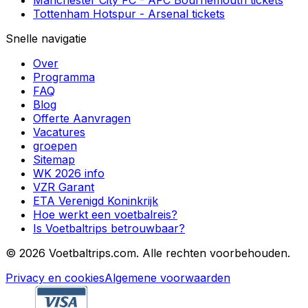
Manchester City FC
-
AFC Bournemouth
tickets
Tottenham Hotspur
-
Arsenal
tickets
Snelle navigatie
Over
Programma
FAQ
Blog
Offerte Aanvragen
Vacatures
groepen
Sitemap
WK 2026 info
VZR Garant
ETA Verenigd Koninkrijk
Hoe werkt een voetbalreis?
Is Voetbaltrips betrouwbaar?
©
2026 Voetbaltrips.com. Alle rechten voorbehouden.
Privacy en cookies
Algemene voorwaarden