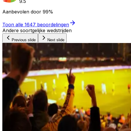
9.5
Aanbevolen door
99%
Toon alle
1647
beoordelingen
Andere soortgelijke wedstrijden
Previous slide
Next slide