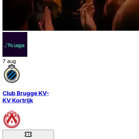
7
aug
Club Brugge KV
-
KV Kortrijk