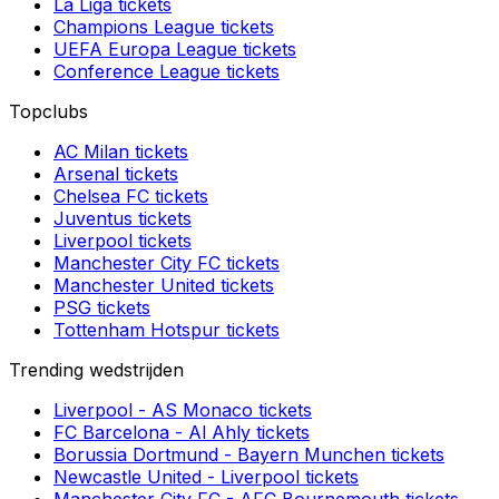
La Liga
tickets
Champions League
tickets
UEFA Europa League
tickets
Conference League
tickets
Topclubs
AC Milan
tickets
Arsenal
tickets
Chelsea FC
tickets
Juventus
tickets
Liverpool
tickets
Manchester City FC
tickets
Manchester United
tickets
PSG
tickets
Tottenham Hotspur
tickets
Trending wedstrijden
Liverpool
-
AS Monaco
tickets
FC Barcelona
-
Al Ahly
tickets
Borussia Dortmund
-
Bayern Munchen
tickets
Newcastle United
-
Liverpool
tickets