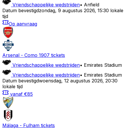
Vriendschappelijke wedstrijden
•
Anfield
Datum bevestigd
zondag
,
9 augustus 2026
,
15:30 lokale
tijd
Op aanvraag
Arsenal
-
Como 1907
tickets
Vriendschappelijke wedstrijden
•
Emirates Stadium
Vriendschappelijke wedstrijden
•
Emirates Stadium
Datum bevestigd
woensdag
,
12 augustus 2026
,
20:30
lokale tijd
vanaf
€85
Málaga
-
Fulham
tickets