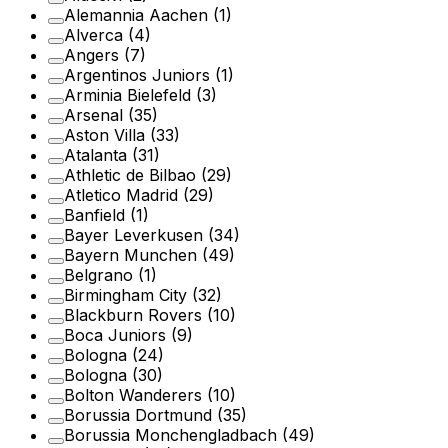
Alemannia Aachen
(1)
Alverca
(4)
Angers
(7)
Argentinos Juniors
(1)
Arminia Bielefeld
(3)
Arsenal
(35)
Aston Villa
(33)
Atalanta
(31)
Athletic de Bilbao
(29)
Atletico Madrid
(29)
Banfield
(1)
Bayer Leverkusen
(34)
Bayern Munchen
(49)
Belgrano
(1)
Birmingham City
(32)
Blackburn Rovers
(10)
Boca Juniors
(9)
Bologna
(24)
Bologna
(30)
Bolton Wanderers
(10)
Borussia Dortmund
(35)
Borussia Monchengladbach
(49)