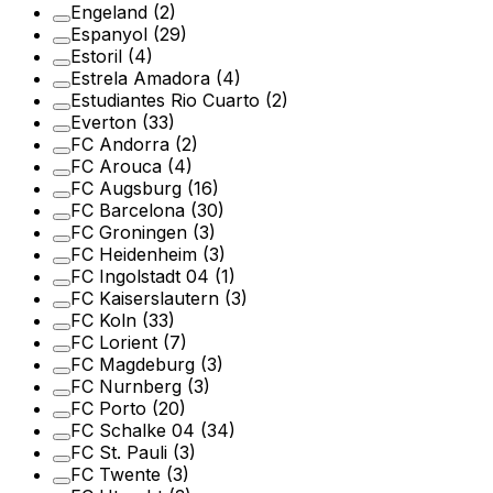
Engeland
(2)
Espanyol
(29)
Estoril
(4)
Estrela Amadora
(4)
Estudiantes Rio Cuarto
(2)
Everton
(33)
FC Andorra
(2)
FC Arouca
(4)
FC Augsburg
(16)
FC Barcelona
(30)
FC Groningen
(3)
FC Heidenheim
(3)
FC Ingolstadt 04
(1)
FC Kaiserslautern
(3)
FC Koln
(33)
FC Lorient
(7)
FC Magdeburg
(3)
FC Nurnberg
(3)
FC Porto
(20)
FC Schalke 04
(34)
FC St. Pauli
(3)
FC Twente
(3)