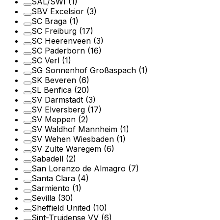
SAL/SWI
(1)
SBV Excelsior
(3)
SC Braga
(1)
SC Freiburg
(17)
SC Heerenveen
(3)
SC Paderborn
(16)
SC Verl
(1)
SG Sonnenhof Großaspach
(1)
SK Beveren
(6)
SL Benfica
(20)
SV Darmstadt
(3)
SV Elversberg
(17)
SV Meppen
(2)
SV Waldhof Mannheim
(1)
SV Wehen Wiesbaden
(1)
SV Zulte Waregem
(6)
Sabadell
(2)
San Lorenzo de Almagro
(7)
Santa Clara
(4)
Sarmiento
(1)
Sevilla
(30)
Sheffield United
(10)
Sint-Truidense VV
(6)