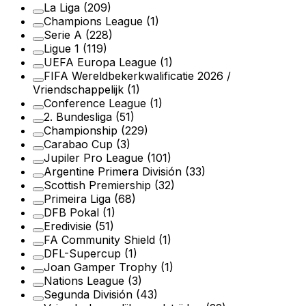
La Liga
(209)
Champions League
(1)
Serie A
(228)
Ligue 1
(119)
UEFA Europa League
(1)
FIFA Wereldbekerkwalificatie 2026 /
Vriendschappelijk
(1)
Conference League
(1)
2. Bundesliga
(51)
Championship
(229)
Carabao Cup
(3)
Jupiler Pro League
(101)
Argentine Primera División
(33)
Scottish Premiership
(32)
Primeira Liga
(68)
DFB Pokal
(1)
Eredivisie
(51)
FA Community Shield
(1)
DFL-Supercup
(1)
Joan Gamper Trophy
(1)
Nations League
(3)
Segunda División
(43)