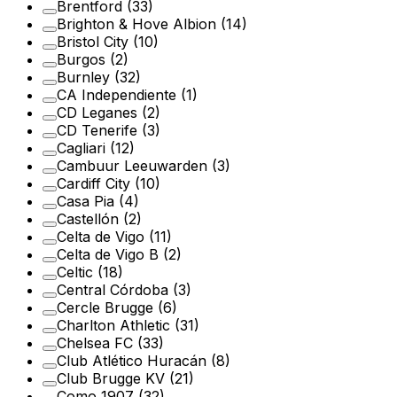
Brentford
(33)
Brighton & Hove Albion
(14)
Bristol City
(10)
Burgos
(2)
Burnley
(32)
CA Independiente
(1)
CD Leganes
(2)
CD Tenerife
(3)
Cagliari
(12)
Cambuur Leeuwarden
(3)
Cardiff City
(10)
Casa Pia
(4)
Castellón
(2)
Celta de Vigo
(11)
Celta de Vigo B
(2)
Celtic
(18)
Central Córdoba
(3)
Cercle Brugge
(6)
Charlton Athletic
(31)
Chelsea FC
(33)
Club Atlético Huracán
(8)
Club Brugge KV
(21)
Como 1907
(32)