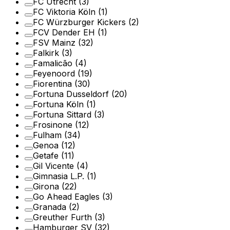
FC Utrecht
(3)
FC Viktoria Köln
(1)
FC Würzburger Kickers
(2)
FCV Dender EH
(1)
FSV Mainz
(32)
Falkirk
(3)
Famalicão
(4)
Feyenoord
(19)
Fiorentina
(30)
Fortuna Dusseldorf
(20)
Fortuna Köln
(1)
Fortuna Sittard
(3)
Frosinone
(12)
Fulham
(34)
Genoa
(12)
Getafe
(11)
Gil Vicente
(4)
Gimnasia L.P.
(1)
Girona
(22)
Go Ahead Eagles
(3)
Granada
(2)
Greuther Furth
(3)
Hamburger SV
(32)