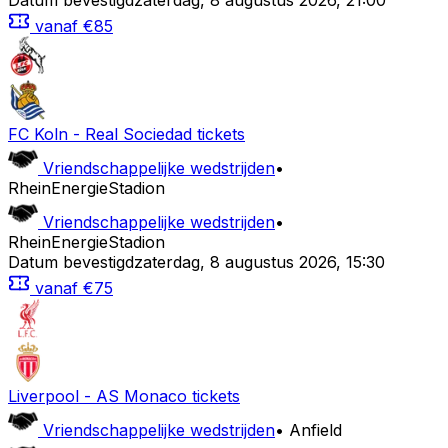
Datum bevestigd
zaterdag
,
8 augustus 2026
,
21:00
vanaf
€85
FC Koln
-
Real Sociedad
tickets
Vriendschappelijke wedstrijden
•
RheinEnergieStadion
Vriendschappelijke wedstrijden
•
RheinEnergieStadion
Datum bevestigd
zaterdag
,
8 augustus 2026
,
15:30
vanaf
€75
Liverpool
-
AS Monaco
tickets
Vriendschappelijke wedstrijden
•
Anfield