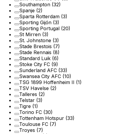
Southampton
(32)
Spanje
(2)
Sparta Rotterdam
(3)
Sporting Gijón
(3)
Sporting Portugal
(20)
St Mirren
(3)
St. Johnstone
(3)
Stade Brestois
(7)
Stade Rennais
(8)
Standard Luik
(6)
Stoke City FC
(9)
Sunderland AFC
(33)
Swansea City AFC
(10)
TSG 1899 Hoffenheim II
(1)
TSV Havelse
(2)
Talleres
(2)
Telstar
(3)
Tigre
(1)
Torino FC
(30)
Tottenham Hotspur
(33)
Toulouse FC
(7)
Troyes
(7)