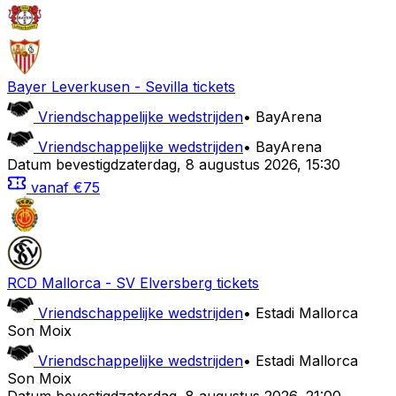
Bayer Leverkusen
-
Sevilla
tickets
Vriendschappelijke wedstrijden
•
BayArena
Vriendschappelijke wedstrijden
•
BayArena
Datum bevestigd
zaterdag
,
8 augustus 2026
,
15:30
vanaf
€75
RCD Mallorca
-
SV Elversberg
tickets
Vriendschappelijke wedstrijden
•
Estadi Mallorca
Son Moix
Vriendschappelijke wedstrijden
•
Estadi Mallorca
Son Moix