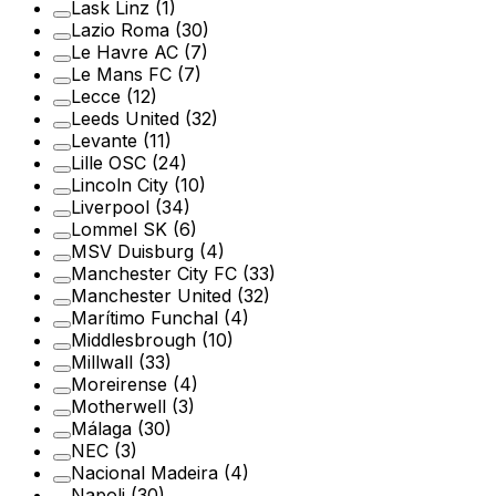
Lask Linz
(1)
Lazio Roma
(30)
Le Havre AC
(7)
Le Mans FC
(7)
Lecce
(12)
Leeds United
(32)
Levante
(11)
Lille OSC
(24)
Lincoln City
(10)
Liverpool
(34)
Lommel SK
(6)
MSV Duisburg
(4)
Manchester City FC
(33)
Manchester United
(32)
Marítimo Funchal
(4)
Middlesbrough
(10)
Millwall
(33)
Moreirense
(4)
Motherwell
(3)
Málaga
(30)
NEC
(3)
Nacional Madeira
(4)
Napoli
(30)