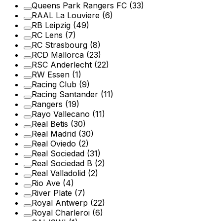
Queens Park Rangers FC
(33)
RAAL La Louviere
(6)
RB Leipzig
(49)
RC Lens
(7)
RC Strasbourg
(8)
RCD Mallorca
(23)
RSC Anderlecht
(22)
RW Essen
(1)
Racing Club
(9)
Racing Santander
(11)
Rangers
(19)
Rayo Vallecano
(11)
Real Betis
(30)
Real Madrid
(30)
Real Oviedo
(2)
Real Sociedad
(31)
Real Sociedad B
(2)
Real Valladolid
(2)
Rio Ave
(4)
River Plate
(7)
Royal Antwerp
(22)
Royal Charleroi
(6)