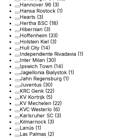
Hannover 96
(3)
Hansa Rostock
(1)
Hearts
(3)
Hertha BSC
(18)
Hibernian
(3)
Hoffenheim
(33)
Holstein Kiel
(3)
Hull City
(14)
Independiente Rivadavia
(1)
Inter Milan
(30)
Ipswich Town
(14)
Jagiellonia Bialystok
(1)
Jahn Regensburg
(1)
Juventus
(30)
KRC Genk
(22)
KV Kortrijk
(5)
KV Mechelen
(22)
KVC Westerlo
(6)
Karlsruher SC
(3)
Kilmarnock
(3)
Lanús
(1)
Las Palmas
(2)