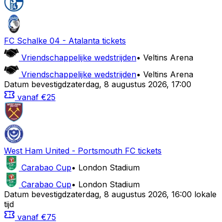
FC Schalke 04
-
Atalanta
tickets
Vriendschappelijke wedstrijden
•
Veltins Arena
Vriendschappelijke wedstrijden
•
Veltins Arena
Datum bevestigd
zaterdag
,
8 augustus 2026
,
17:00
vanaf
€25
West Ham United
-
Portsmouth FC
tickets
Carabao Cup
•
London Stadium
Carabao Cup
•
London Stadium
Datum bevestigd
zaterdag
,
8 augustus 2026
,
16:00 lokale
tijd
vanaf
€75