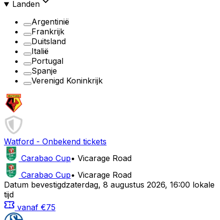
Landen
Argentinië
Frankrijk
Duitsland
Italië
Portugal
Spanje
Verenigd Koninkrijk
Watford
-
Onbekend
tickets
Carabao Cup
•
Vicarage Road
Carabao Cup
•
Vicarage Road
Datum bevestigd
zaterdag
,
8 augustus 2026
,
16:00 lokale
tijd
vanaf
€75