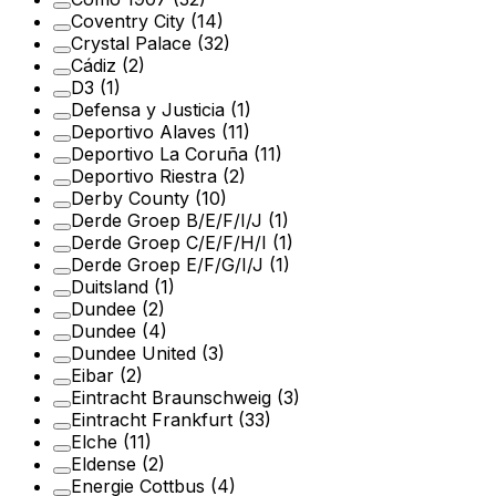
Coventry City
(14)
Crystal Palace
(32)
Cádiz
(2)
D3
(1)
Defensa y Justicia
(1)
Deportivo Alaves
(11)
Deportivo La Coruña
(11)
Deportivo Riestra
(2)
Derby County
(10)
Derde Groep B/E/F/I/J
(1)
Derde Groep C/E/F/H/I
(1)
Derde Groep E/F/G/I/J
(1)
Duitsland
(1)
Dundee
(2)
Dundee
(4)
Dundee United
(3)
Eibar
(2)
Eintracht Braunschweig
(3)
Eintracht Frankfurt
(33)
Elche
(11)
Eldense
(2)
Energie Cottbus
(4)