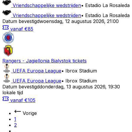
Vriendschappelijke wedstrijden
•
Estadio La Rosaleda
Vriendschappelijke wedstrijden
•
Estadio La Rosaleda
Datum bevestigd
woensdag
,
12 augustus 2026
,
21:00
vanaf
€85
Rangers
-
Jagiellonia Bialystok
tickets
UEFA Europa League
•
Ibrox Stadium
UEFA Europa League
•
Ibrox Stadium
Datum bevestigd
donderdag
,
13 augustus 2026
,
19:30
lokale tijd
vanaf
€105
Vorige
1
2
...