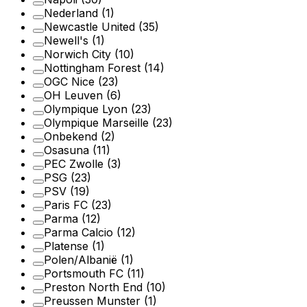
Nederland
(1)
Newcastle United
(35)
Newell's
(1)
Norwich City
(10)
Nottingham Forest
(14)
OGC Nice
(23)
OH Leuven
(6)
Olympique Lyon
(23)
Olympique Marseille
(23)
Onbekend
(2)
Osasuna
(11)
PEC Zwolle
(3)
PSG
(23)
PSV
(19)
Paris FC
(23)
Parma
(12)
Parma Calcio
(12)
Platense
(1)
Polen/Albanië
(1)
Portsmouth FC
(11)
Preston North End
(10)
Preussen Munster
(1)