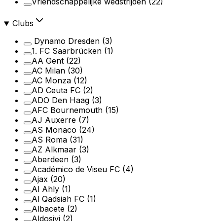
Vriendschappelijke wedstrijden
(22)
Clubs
Dynamo Dresden
(3)
1. FC Saarbrücken
(1)
AA Gent
(22)
AC Milan
(30)
AC Monza
(12)
AD Ceuta FC
(2)
ADO Den Haag
(3)
AFC Bournemouth
(15)
AJ Auxerre
(7)
AS Monaco
(24)
AS Roma
(31)
AZ Alkmaar
(3)
Aberdeen
(3)
Académico de Viseu FC
(4)
Ajax
(20)
Al Ahly
(1)
Al Qadsiah FC
(1)
Albacete
(2)
Aldosivi
(2)