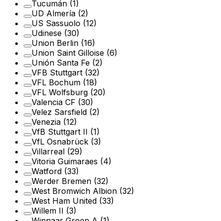
Tucumán
(1)
UD Almería
(2)
US Sassuolo
(12)
Udinese
(30)
Union Berlin
(16)
Union Saint Gilloise
(6)
Unión Santa Fe
(2)
VFB Stuttgart
(32)
VFL Bochum
(18)
VFL Wolfsburg
(20)
Valencia CF
(30)
Velez Sarsfield
(2)
Venezia
(12)
VfB Stuttgart II
(1)
VfL Osnabrück
(3)
Villarreal
(29)
Vitoria Guimaraes
(4)
Watford
(33)
Werder Bremen
(32)
West Bromwich Albion
(32)
West Ham United
(33)
Willem II
(3)
Winnaar Groep A
(1)