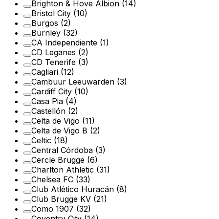
Brighton & Hove Albion
(14)
Bristol City
(10)
Burgos
(2)
Burnley
(32)
CA Independiente
(1)
CD Leganes
(2)
CD Tenerife
(3)
Cagliari
(12)
Cambuur Leeuwarden
(3)
Cardiff City
(10)
Casa Pia
(4)
Castellón
(2)
Celta de Vigo
(11)
Celta de Vigo B
(2)
Celtic
(18)
Central Córdoba
(3)
Cercle Brugge
(6)
Charlton Athletic
(31)
Chelsea FC
(33)
Club Atlético Huracán
(8)
Club Brugge KV
(21)
Como 1907
(32)
Coventry City
(14)