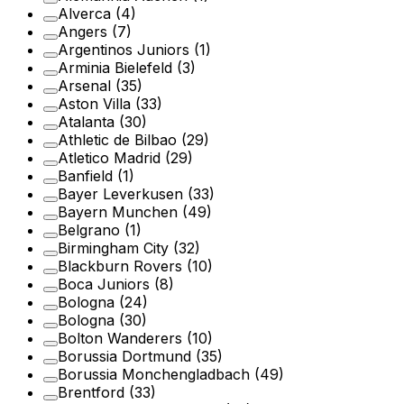
Alverca
(4)
Angers
(7)
Argentinos Juniors
(1)
Arminia Bielefeld
(3)
Arsenal
(35)
Aston Villa
(33)
Atalanta
(30)
Athletic de Bilbao
(29)
Atletico Madrid
(29)
Banfield
(1)
Bayer Leverkusen
(33)
Bayern Munchen
(49)
Belgrano
(1)
Birmingham City
(32)
Blackburn Rovers
(10)
Boca Juniors
(8)
Bologna
(24)
Bologna
(30)
Bolton Wanderers
(10)
Borussia Dortmund
(35)
Borussia Monchengladbach
(49)
Brentford
(33)