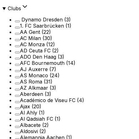
Clubs
Dynamo Dresden
(3)
1. FC Saarbrücken
(1)
AA Gent
(22)
AC Milan
(30)
AC Monza
(12)
AD Ceuta FC
(2)
ADO Den Haag
(3)
AFC Bournemouth
(14)
AJ Auxerre
(7)
AS Monaco
(24)
AS Roma
(31)
AZ Alkmaar
(3)
Aberdeen
(3)
Académico de Viseu FC
(4)
Ajax
(20)
Al Ahly
(1)
Al Qadsiah FC
(1)
Albacete
(2)
Aldosivi
(2)
Alemannia Aachen
(1)