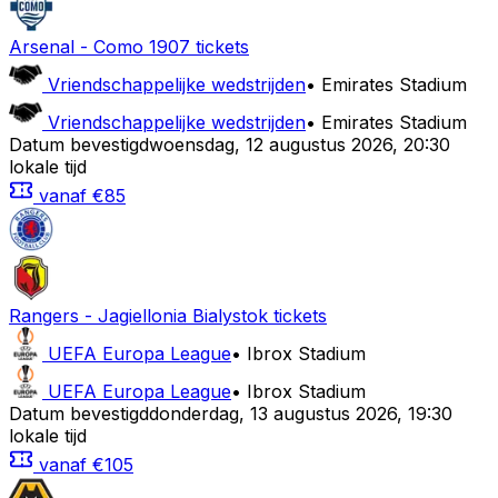
Arsenal
-
Como 1907
tickets
Vriendschappelijke wedstrijden
•
Emirates Stadium
Vriendschappelijke wedstrijden
•
Emirates Stadium
Datum bevestigd
woensdag
,
12 augustus 2026
,
20:30
lokale tijd
vanaf
€85
Rangers
-
Jagiellonia Bialystok
tickets
UEFA Europa League
•
Ibrox Stadium
UEFA Europa League
•
Ibrox Stadium
Datum bevestigd
donderdag
,
13 augustus 2026
,
19:30
lokale tijd
vanaf
€105