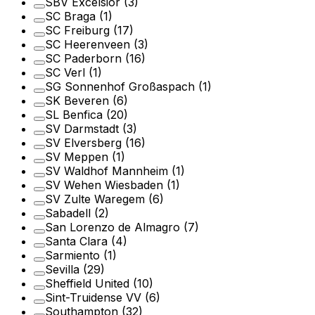
SBV Excelsior
(3)
SC Braga
(1)
SC Freiburg
(17)
SC Heerenveen
(3)
SC Paderborn
(16)
SC Verl
(1)
SG Sonnenhof Großaspach
(1)
SK Beveren
(6)
SL Benfica
(20)
SV Darmstadt
(3)
SV Elversberg
(16)
SV Meppen
(1)
SV Waldhof Mannheim
(1)
SV Wehen Wiesbaden
(1)
SV Zulte Waregem
(6)
Sabadell
(2)
San Lorenzo de Almagro
(7)
Santa Clara
(4)
Sarmiento
(1)
Sevilla
(29)
Sheffield United
(10)
Sint-Truidense VV
(6)
Southampton
(32)