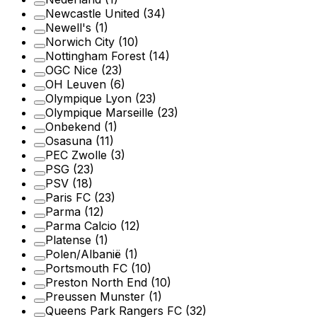
Newcastle United
(34)
Newell's
(1)
Norwich City
(10)
Nottingham Forest
(14)
OGC Nice
(23)
OH Leuven
(6)
Olympique Lyon
(23)
Olympique Marseille
(23)
Onbekend
(1)
Osasuna
(11)
PEC Zwolle
(3)
PSG
(23)
PSV
(18)
Paris FC
(23)
Parma
(12)
Parma Calcio
(12)
Platense
(1)
Polen/Albanië
(1)
Portsmouth FC
(10)
Preston North End
(10)
Preussen Munster
(1)
Queens Park Rangers FC
(32)