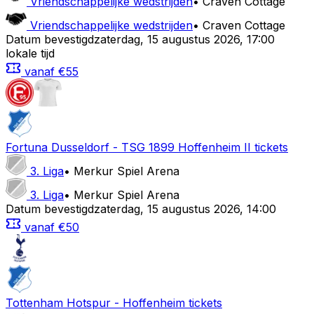
Vriendschappelijke wedstrijden
•
Craven Cottage
Vriendschappelijke wedstrijden
•
Craven Cottage
Datum bevestigd
zaterdag
,
15 augustus 2026
,
17:00
lokale tijd
vanaf
€55
Fortuna Dusseldorf
-
TSG 1899 Hoffenheim II
tickets
3. Liga
•
Merkur Spiel Arena
3. Liga
•
Merkur Spiel Arena
Datum bevestigd
zaterdag
,
15 augustus 2026
,
14:00
vanaf
€50
Tottenham Hotspur
-
Hoffenheim
tickets