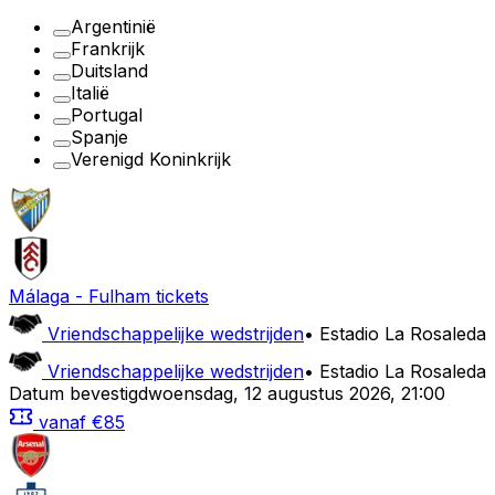
Argentinië
Frankrijk
Duitsland
Italië
Portugal
Spanje
Verenigd Koninkrijk
Málaga
-
Fulham
tickets
Vriendschappelijke wedstrijden
•
Estadio La Rosaleda
Vriendschappelijke wedstrijden
•
Estadio La Rosaleda
Datum bevestigd
woensdag
,
12 augustus 2026
,
21:00
vanaf
€85