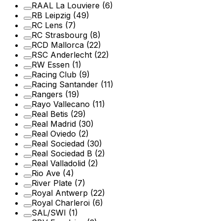
RAAL La Louviere
(6)
RB Leipzig
(49)
RC Lens
(7)
RC Strasbourg
(8)
RCD Mallorca
(22)
RSC Anderlecht
(22)
RW Essen
(1)
Racing Club
(9)
Racing Santander
(11)
Rangers
(19)
Rayo Vallecano
(11)
Real Betis
(29)
Real Madrid
(30)
Real Oviedo
(2)
Real Sociedad
(30)
Real Sociedad B
(2)
Real Valladolid
(2)
Rio Ave
(4)
River Plate
(7)
Royal Antwerp
(22)
Royal Charleroi
(6)
SAL/SWI
(1)