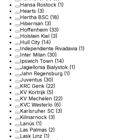
Hansa Rostock
(1)
Hearts
(3)
Hertha BSC
(18)
Hibernian
(3)
Hoffenheim
(33)
Holstein Kiel
(3)
Hull City
(14)
Independiente Rivadavia
(1)
Inter Milan
(30)
Ipswich Town
(14)
Jagiellonia Bialystok
(1)
Jahn Regensburg
(1)
Juventus
(30)
KRC Genk
(22)
KV Kortrijk
(5)
KV Mechelen
(22)
KVC Westerlo
(6)
Karlsruher SC
(3)
Kilmarnock
(3)
Lanús
(1)
Las Palmas
(2)
Lask Linz
(1)