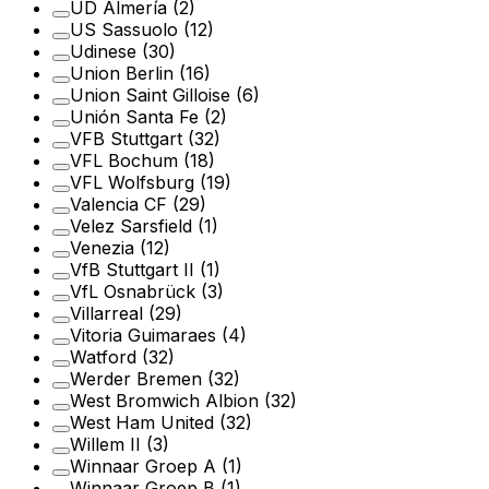
UD Almería
(2)
US Sassuolo
(12)
Udinese
(30)
Union Berlin
(16)
Union Saint Gilloise
(6)
Unión Santa Fe
(2)
VFB Stuttgart
(32)
VFL Bochum
(18)
VFL Wolfsburg
(19)
Valencia CF
(29)
Velez Sarsfield
(1)
Venezia
(12)
VfB Stuttgart II
(1)
VfL Osnabrück
(3)
Villarreal
(29)
Vitoria Guimaraes
(4)
Watford
(32)
Werder Bremen
(32)
West Bromwich Albion
(32)
West Ham United
(32)
Willem II
(3)
Winnaar Groep A
(1)
Winnaar Groep B
(1)