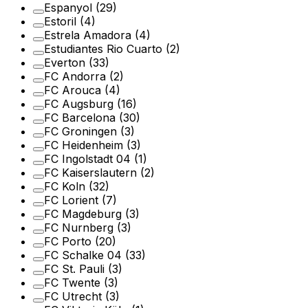
Espanyol
(29)
Estoril
(4)
Estrela Amadora
(4)
Estudiantes Rio Cuarto
(2)
Everton
(33)
FC Andorra
(2)
FC Arouca
(4)
FC Augsburg
(16)
FC Barcelona
(30)
FC Groningen
(3)
FC Heidenheim
(3)
FC Ingolstadt 04
(1)
FC Kaiserslautern
(2)
FC Koln
(32)
FC Lorient
(7)
FC Magdeburg
(3)
FC Nurnberg
(3)
FC Porto
(20)
FC Schalke 04
(33)
FC St. Pauli
(3)
FC Twente
(3)
FC Utrecht
(3)