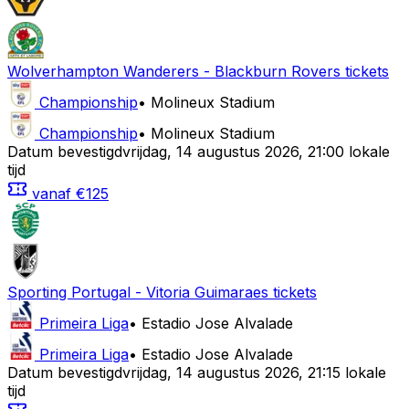
Wolverhampton Wanderers
-
Blackburn Rovers
tickets
Championship
•
Molineux Stadium
Championship
•
Molineux Stadium
Datum bevestigd
vrijdag
,
14 augustus 2026
,
21:00 lokale
tijd
vanaf
€125
Sporting Portugal
-
Vitoria Guimaraes
tickets
Primeira Liga
•
Estadio Jose Alvalade
Primeira Liga
•
Estadio Jose Alvalade
Datum bevestigd
vrijdag
,
14 augustus 2026
,
21:15 lokale
tijd