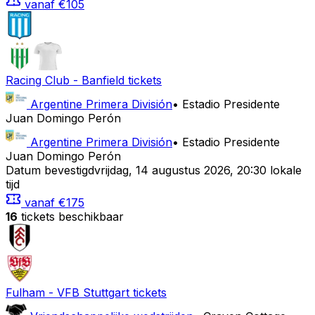
vanaf
€105
Racing Club
-
Banfield
tickets
Argentine Primera División
•
Estadio Presidente
Juan Domingo Perón
Argentine Primera División
•
Estadio Presidente
Juan Domingo Perón
Datum bevestigd
vrijdag
,
14 augustus 2026
,
20:30 lokale
tijd
vanaf
€175
16
tickets beschikbaar
Fulham
-
VFB Stuttgart
tickets