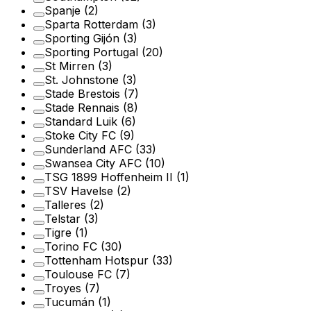
Spanje
(2)
Sparta Rotterdam
(3)
Sporting Gijón
(3)
Sporting Portugal
(20)
St Mirren
(3)
St. Johnstone
(3)
Stade Brestois
(7)
Stade Rennais
(8)
Standard Luik
(6)
Stoke City FC
(9)
Sunderland AFC
(33)
Swansea City AFC
(10)
TSG 1899 Hoffenheim II
(1)
TSV Havelse
(2)
Talleres
(2)
Telstar
(3)
Tigre
(1)
Torino FC
(30)
Tottenham Hotspur
(33)
Toulouse FC
(7)
Troyes
(7)
Tucumán
(1)