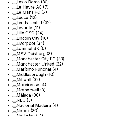
Lazio Roma
(30)
Le Havre AC
(7)
Le Mans FC
(7)
Lecce
(12)
Leeds United
(32)
Levante
(11)
Lille OSC
(24)
Lincoln City
(10)
Liverpool
(34)
Lommel SK
(6)
MSV Duisburg
(3)
Manchester City FC
(33)
Manchester United
(32)
Marítimo Funchal
(4)
Middlesbrough
(10)
Millwall
(32)
Moreirense
(4)
Motherwell
(3)
Málaga
(30)
NEC
(3)
Nacional Madeira
(4)
Napoli
(30)
Nederland
(1)