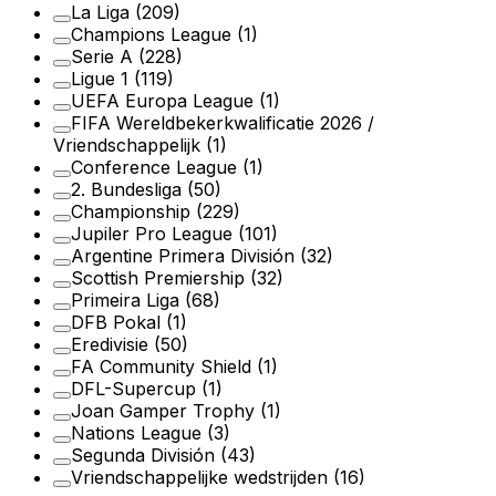
La Liga
(209)
Champions League
(1)
Serie A
(228)
Ligue 1
(119)
UEFA Europa League
(1)
FIFA Wereldbekerkwalificatie 2026 /
Vriendschappelijk
(1)
Conference League
(1)
2. Bundesliga
(50)
Championship
(229)
Jupiler Pro League
(101)
Argentine Primera División
(32)
Scottish Premiership
(32)
Primeira Liga
(68)
DFB Pokal
(1)
Eredivisie
(50)
FA Community Shield
(1)
DFL-Supercup
(1)
Joan Gamper Trophy
(1)
Nations League
(3)
Segunda División
(43)
Vriendschappelijke wedstrijden
(16)