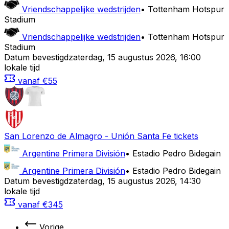
Vriendschappelijke wedstrijden
•
Tottenham Hotspur
Stadium
Vriendschappelijke wedstrijden
•
Tottenham Hotspur
Stadium
Datum bevestigd
zaterdag
,
15 augustus 2026
,
16:00
lokale tijd
vanaf
€55
San Lorenzo de Almagro
-
Unión Santa Fe
tickets
Argentine Primera División
•
Estadio Pedro Bidegain
Argentine Primera División
•
Estadio Pedro Bidegain
Datum bevestigd
zaterdag
,
15 augustus 2026
,
14:30
lokale tijd
vanaf
€345
Vorige