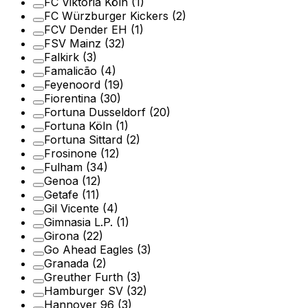
FC Viktoria Köln
(1)
FC Würzburger Kickers
(2)
FCV Dender EH
(1)
FSV Mainz
(32)
Falkirk
(3)
Famalicão
(4)
Feyenoord
(19)
Fiorentina
(30)
Fortuna Dusseldorf
(20)
Fortuna Köln
(1)
Fortuna Sittard
(2)
Frosinone
(12)
Fulham
(34)
Genoa
(12)
Getafe
(11)
Gil Vicente
(4)
Gimnasia L.P.
(1)
Girona
(22)
Go Ahead Eagles
(3)
Granada
(2)
Greuther Furth
(3)
Hamburger SV
(32)
Hannover 96
(3)