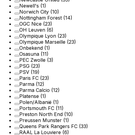
Newell's
(1)
Norwich City
(10)
Nottingham Forest
(14)
OGC Nice
(23)
OH Leuven
(6)
Olympique Lyon
(23)
Olympique Marseille
(23)
Onbekend
(1)
Osasuna
(11)
PEC Zwolle
(3)
PSG
(23)
PSV
(19)
Paris FC
(23)
Parma
(12)
Parma Calcio
(12)
Platense
(1)
Polen/Albanië
(1)
Portsmouth FC
(11)
Preston North End
(10)
Preussen Munster
(1)
Queens Park Rangers FC
(33)
RAAL La Louviere
(6)