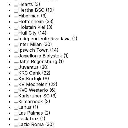
Hearts
(3)
Hertha BSC
(19)
Hibernian
(3)
Hoffenheim
(33)
Holstein Kiel
(3)
Hull City
(14)
Independiente Rivadavia
(1)
Inter Milan
(30)
Ipswich Town
(14)
Jagiellonia Bialystok
(1)
Jahn Regensburg
(1)
Juventus
(30)
KRC Genk
(22)
KV Kortrijk
(6)
KV Mechelen
(22)
KVC Westerlo
(6)
Karlsruher SC
(3)
Kilmarnock
(3)
Lanús
(1)
Las Palmas
(2)
Lask Linz
(1)
Lazio Roma
(30)