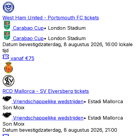
West Ham United
-
Portsmouth FC
tickets
Carabao Cup
•
London Stadium
Carabao Cup
•
London Stadium
Datum bevestigd
zaterdag
,
8 augustus 2026
,
16:00 lokale
tijd
vanaf
€75
RCD Mallorca
-
SV Elversberg
tickets
Vriendschappelijke wedstrijden
•
Estadi Mallorca
Son Moix
Vriendschappelijke wedstrijden
•
Estadi Mallorca
Son Moix
Datum bevestigd
zaterdag
,
8 augustus 2026
,
21:00