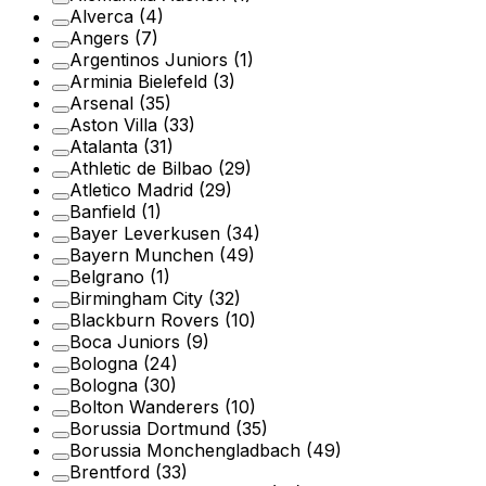
Alverca
(4)
Angers
(7)
Argentinos Juniors
(1)
Arminia Bielefeld
(3)
Arsenal
(35)
Aston Villa
(33)
Atalanta
(31)
Athletic de Bilbao
(29)
Atletico Madrid
(29)
Banfield
(1)
Bayer Leverkusen
(34)
Bayern Munchen
(49)
Belgrano
(1)
Birmingham City
(32)
Blackburn Rovers
(10)
Boca Juniors
(9)
Bologna
(24)
Bologna
(30)
Bolton Wanderers
(10)
Borussia Dortmund
(35)
Borussia Monchengladbach
(49)
Brentford
(33)