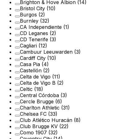
Brighton & Hove Albion
(14)
Bristol City
(10)
Burgos
(2)
Burnley
(32)
CA Independiente
(1)
CD Leganes
(2)
CD Tenerife
(3)
Cagliari
(12)
Cambuur Leeuwarden
(3)
Cardiff City
(10)
Casa Pia
(4)
Castellón
(2)
Celta de Vigo
(11)
Celta de Vigo B
(2)
Celtic
(18)
Central Córdoba
(3)
Cercle Brugge
(6)
Charlton Athletic
(31)
Chelsea FC
(33)
Club Atlético Huracán
(8)
Club Brugge KV
(22)
Como 1907
(32)
Coventry City
(14)