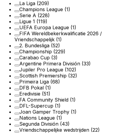
La Liga
(209)
Champions League
(1)
Serie A
(228)
Ligue 1
(119)
UEFA Europa League
(1)
FIFA Wereldbekerkwalificatie 2026 /
Vriendschappelijk
(1)
2. Bundesliga
(52)
Championship
(229)
Carabao Cup
(3)
Argentine Primera División
(33)
Jupiler Pro League
(102)
Scottish Premiership
(32)
Primeira Liga
(68)
DFB Pokal
(1)
Eredivisie
(51)
FA Community Shield
(1)
DFL-Supercup
(1)
Joan Gamper Trophy
(1)
Nations League
(1)
Segunda División
(43)
Vriendschappelijke wedstrijden
(22)