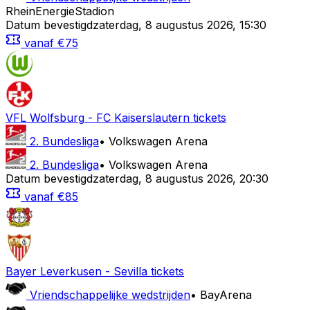
RheinEnergieStadion
Datum bevestigd
zaterdag
,
8 augustus 2026
,
15:30
vanaf
€75
VFL Wolfsburg
-
FC Kaiserslautern
tickets
2. Bundesliga
•
Volkswagen Arena
2. Bundesliga
•
Volkswagen Arena
Datum bevestigd
zaterdag
,
8 augustus 2026
,
20:30
vanaf
€85
Bayer Leverkusen
-
Sevilla
tickets
Vriendschappelijke wedstrijden
•
BayArena