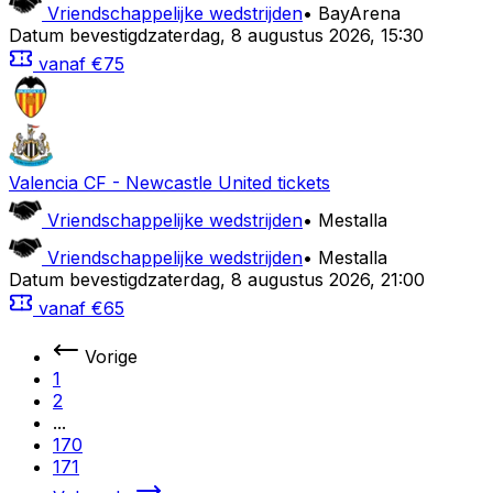
Vriendschappelijke wedstrijden
•
BayArena
Datum bevestigd
zaterdag
,
8 augustus 2026
,
15:30
vanaf
€75
Valencia CF
-
Newcastle United
tickets
Vriendschappelijke wedstrijden
•
Mestalla
Vriendschappelijke wedstrijden
•
Mestalla
Datum bevestigd
zaterdag
,
8 augustus 2026
,
21:00
vanaf
€65
Vorige
1
2
...
170
171