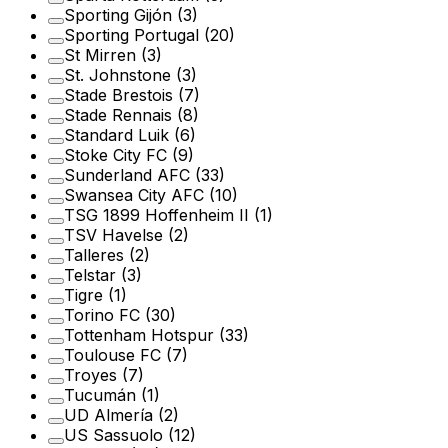
Sporting Gijón
(3)
Sporting Portugal
(20)
St Mirren
(3)
St. Johnstone
(3)
Stade Brestois
(7)
Stade Rennais
(8)
Standard Luik
(6)
Stoke City FC
(9)
Sunderland AFC
(33)
Swansea City AFC
(10)
TSG 1899 Hoffenheim II
(1)
TSV Havelse
(2)
Talleres
(2)
Telstar
(3)
Tigre
(1)
Torino FC
(30)
Tottenham Hotspur
(33)
Toulouse FC
(7)
Troyes
(7)
Tucumán
(1)
UD Almería
(2)
US Sassuolo
(12)