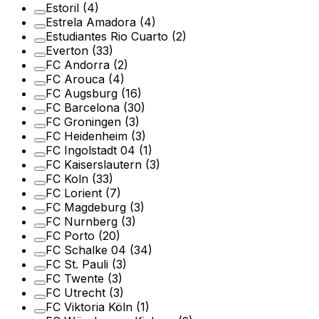
Estoril
(4)
Estrela Amadora
(4)
Estudiantes Rio Cuarto
(2)
Everton
(33)
FC Andorra
(2)
FC Arouca
(4)
FC Augsburg
(16)
FC Barcelona
(30)
FC Groningen
(3)
FC Heidenheim
(3)
FC Ingolstadt 04
(1)
FC Kaiserslautern
(3)
FC Koln
(33)
FC Lorient
(7)
FC Magdeburg
(3)
FC Nurnberg
(3)
FC Porto
(20)
FC Schalke 04
(34)
FC St. Pauli
(3)
FC Twente
(3)
FC Utrecht
(3)
FC Viktoria Köln
(1)