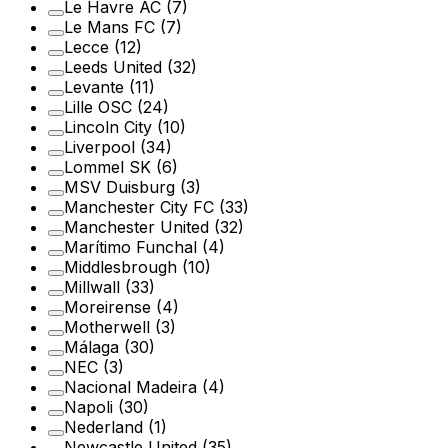
Le Havre AC
(7)
Le Mans FC
(7)
Lecce
(12)
Leeds United
(32)
Levante
(11)
Lille OSC
(24)
Lincoln City
(10)
Liverpool
(34)
Lommel SK
(6)
MSV Duisburg
(3)
Manchester City FC
(33)
Manchester United
(32)
Marítimo Funchal
(4)
Middlesbrough
(10)
Millwall
(33)
Moreirense
(4)
Motherwell
(3)
Málaga
(30)
NEC
(3)
Nacional Madeira
(4)
Napoli
(30)
Nederland
(1)
Newcastle United
(35)