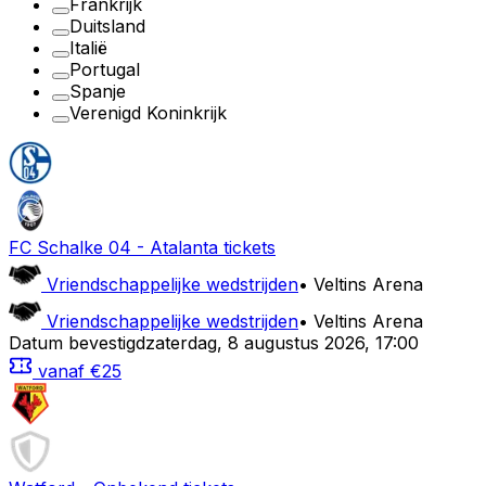
Frankrijk
Duitsland
Italië
Portugal
Spanje
Verenigd Koninkrijk
FC Schalke 04
-
Atalanta
tickets
Vriendschappelijke wedstrijden
•
Veltins Arena
Vriendschappelijke wedstrijden
•
Veltins Arena
Datum bevestigd
zaterdag
,
8 augustus 2026
,
17:00
vanaf
€25