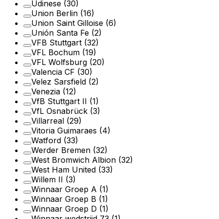
Udinese
(30)
Union Berlin
(16)
Union Saint Gilloise
(6)
Unión Santa Fe
(2)
VFB Stuttgart
(32)
VFL Bochum
(19)
VFL Wolfsburg
(20)
Valencia CF
(30)
Velez Sarsfield
(2)
Venezia
(12)
VfB Stuttgart II
(1)
VfL Osnabrück
(3)
Villarreal
(29)
Vitoria Guimaraes
(4)
Watford
(33)
Werder Bremen
(32)
West Bromwich Albion
(32)
West Ham United
(33)
Willem II
(3)
Winnaar Groep A
(1)
Winnaar Groep B
(1)
Winnaar Groep D
(1)
Winnaar wedstrijd 73
(1)