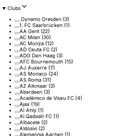
Clubs
Dynamo Dresden
(3)
1. FC Saarbrücken
(1)
AA Gent
(22)
AC Milan
(30)
AC Monza
(12)
AD Ceuta FC
(2)
ADO Den Haag
(3)
AFC Bournemouth
(15)
AJ Auxerre
(7)
AS Monaco
(24)
AS Roma
(31)
AZ Alkmaar
(3)
Aberdeen
(3)
Académico de Viseu FC
(4)
Ajax
(19)
Al Ahly
(1)
Al Qadsiah FC
(1)
Albacete
(2)
Aldosivi
(2)
Alemannia Aachen
(1)