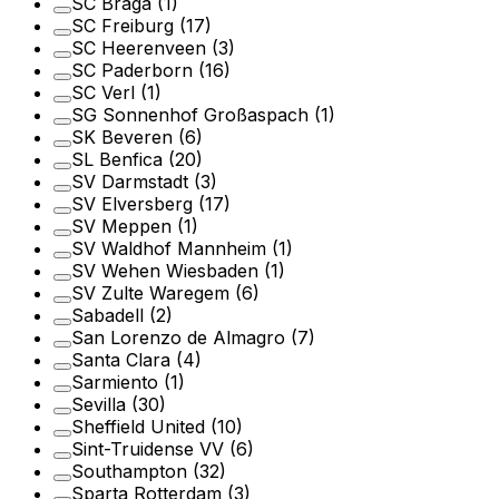
SC Braga
(1)
SC Freiburg
(17)
SC Heerenveen
(3)
SC Paderborn
(16)
SC Verl
(1)
SG Sonnenhof Großaspach
(1)
SK Beveren
(6)
SL Benfica
(20)
SV Darmstadt
(3)
SV Elversberg
(17)
SV Meppen
(1)
SV Waldhof Mannheim
(1)
SV Wehen Wiesbaden
(1)
SV Zulte Waregem
(6)
Sabadell
(2)
San Lorenzo de Almagro
(7)
Santa Clara
(4)
Sarmiento
(1)
Sevilla
(30)
Sheffield United
(10)
Sint-Truidense VV
(6)
Southampton
(32)
Sparta Rotterdam
(3)