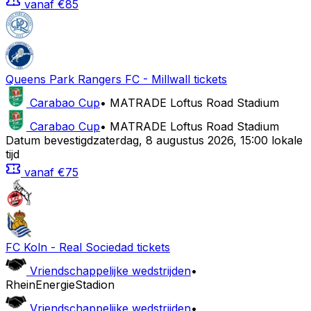
vanaf
€85
Queens Park Rangers FC
-
Millwall
tickets
Carabao Cup
•
MATRADE Loftus Road Stadium
Carabao Cup
•
MATRADE Loftus Road Stadium
Datum bevestigd
zaterdag
,
8 augustus 2026
,
15:00 lokale
tijd
vanaf
€75
FC Koln
-
Real Sociedad
tickets
Vriendschappelijke wedstrijden
•
RheinEnergieStadion
Vriendschappelijke wedstrijden
•