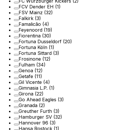
FC Würzburger Kickers
(2)
FCV Dender EH
(1)
FSV Mainz
(32)
Falkirk
(3)
Famalicão
(4)
Feyenoord
(19)
Fiorentina
(30)
Fortuna Dusseldorf
(20)
Fortuna Köln
(1)
Fortuna Sittard
(3)
Frosinone
(12)
Fulham
(34)
Genoa
(12)
Getafe
(11)
Gil Vicente
(4)
Gimnasia L.P.
(1)
Girona
(22)
Go Ahead Eagles
(3)
Granada
(2)
Greuther Furth
(3)
Hamburger SV
(32)
Hannover 96
(3)
Hansa Rostock
(1)