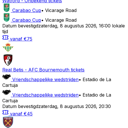
Watford
-
Onbekend
tickets
Carabao Cup
•
Vicarage Road
Carabao Cup
•
Vicarage Road
Datum bevestigd
zaterdag
,
8 augustus 2026
,
16:00 lokale
tijd
vanaf
€75
Real Betis
-
AFC Bournemouth
tickets
Vriendschappelijke wedstrijden
•
Estadio de La
Cartuja
Vriendschappelijke wedstrijden
•
Estadio de La
Cartuja
Datum bevestigd
zaterdag
,
8 augustus 2026
,
20:30
vanaf
€45