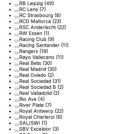
RB Leipzig
(49)
RC Lens
(7)
RC Strasbourg
(8)
RCD Mallorca
(23)
RSC Anderlecht
(22)
RW Essen
(1)
Racing Club
(9)
Racing Santander
(11)
Rangers
(19)
Rayo Vallecano
(11)
Real Betis
(30)
Real Madrid
(30)
Real Oviedo
(2)
Real Sociedad
(31)
Real Sociedad B
(2)
Real Valladolid
(2)
Rio Ave
(4)
River Plate
(7)
Royal Antwerp
(22)
Royal Charleroi
(6)
SAL/SWI
(1)
SBV Excelsior
(3)