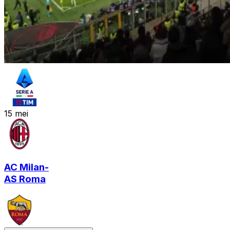
15
mei
AC Milan
-
AS Roma