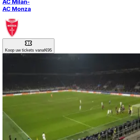
AC Milan
-
AC Monza
Koop uw tickets vanaf
€95