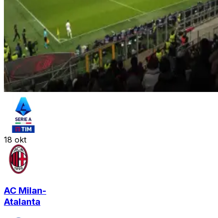
18
okt
AC Milan
-
Atalanta