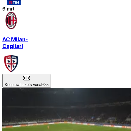
6
mrt
AC Milan
-
Cagliari
Koop uw tickets vanaf
€85