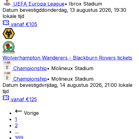
UEFA Europa League
•
Ibrox Stadium
Datum bevestigd
donderdag
,
13 augustus 2026
,
19:30
lokale tijd
vanaf
€105
Wolverhampton Wanderers
-
Blackburn Rovers
tickets
Championship
•
Molineux Stadium
Championship
•
Molineux Stadium
Datum bevestigd
vrijdag
,
14 augustus 2026
,
21:00 lokale
tijd
vanaf
€125
Vorige
1
2
...
169