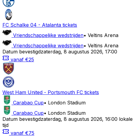
FC Schalke 04
-
Atalanta
tickets
Vriendschappelijke wedstrijden
•
Veltins Arena
Vriendschappelijke wedstrijden
•
Veltins Arena
Datum bevestigd
zaterdag
,
8 augustus 2026
,
17:00
vanaf
€25
West Ham United
-
Portsmouth FC
tickets
Carabao Cup
•
London Stadium
Carabao Cup
•
London Stadium
Datum bevestigd
zaterdag
,
8 augustus 2026
,
16:00 lokale
tijd
vanaf
€75