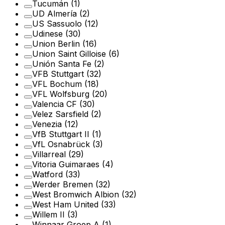
Tucumán
(1)
UD Almería
(2)
US Sassuolo
(12)
Udinese
(30)
Union Berlin
(16)
Union Saint Gilloise
(6)
Unión Santa Fe
(2)
VFB Stuttgart
(32)
VFL Bochum
(18)
VFL Wolfsburg
(20)
Valencia CF
(30)
Velez Sarsfield
(2)
Venezia
(12)
VfB Stuttgart II
(1)
VfL Osnabrück
(3)
Villarreal
(29)
Vitoria Guimaraes
(4)
Watford
(33)
Werder Bremen
(32)
West Bromwich Albion
(32)
West Ham United
(33)
Willem II
(3)
Winnaar Groep A
(1)