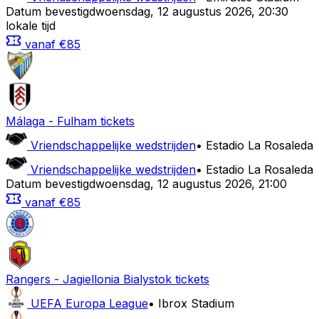
Datum bevestigd
woensdag
,
12 augustus 2026
,
20:30
lokale tijd
vanaf
€85
Málaga
-
Fulham
tickets
Vriendschappelijke wedstrijden
•
Estadio La Rosaleda
Vriendschappelijke wedstrijden
•
Estadio La Rosaleda
Datum bevestigd
woensdag
,
12 augustus 2026
,
21:00
vanaf
€85
Rangers
-
Jagiellonia Bialystok
tickets
UEFA Europa League
•
Ibrox Stadium