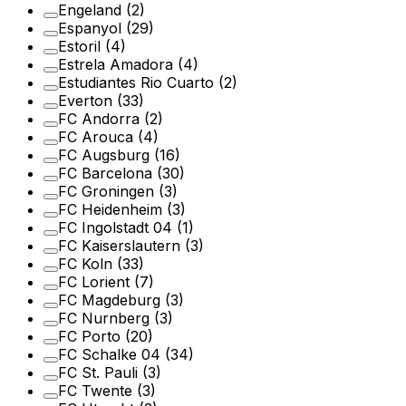
Engeland
(2)
Espanyol
(29)
Estoril
(4)
Estrela Amadora
(4)
Estudiantes Rio Cuarto
(2)
Everton
(33)
FC Andorra
(2)
FC Arouca
(4)
FC Augsburg
(16)
FC Barcelona
(30)
FC Groningen
(3)
FC Heidenheim
(3)
FC Ingolstadt 04
(1)
FC Kaiserslautern
(3)
FC Koln
(33)
FC Lorient
(7)
FC Magdeburg
(3)
FC Nurnberg
(3)
FC Porto
(20)
FC Schalke 04
(34)
FC St. Pauli
(3)
FC Twente
(3)