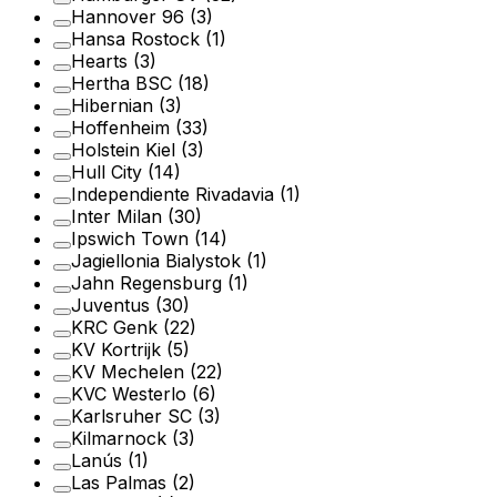
Hannover 96
(3)
Hansa Rostock
(1)
Hearts
(3)
Hertha BSC
(18)
Hibernian
(3)
Hoffenheim
(33)
Holstein Kiel
(3)
Hull City
(14)
Independiente Rivadavia
(1)
Inter Milan
(30)
Ipswich Town
(14)
Jagiellonia Bialystok
(1)
Jahn Regensburg
(1)
Juventus
(30)
KRC Genk
(22)
KV Kortrijk
(5)
KV Mechelen
(22)
KVC Westerlo
(6)
Karlsruher SC
(3)
Kilmarnock
(3)
Lanús
(1)
Las Palmas
(2)