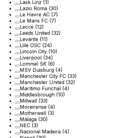
Lask Linz
(1)
Lazio Roma
(30)
Le Havre AC
(7)
Le Mans FC
(7)
Lecce
(12)
Leeds United
(32)
Levante
(11)
Lille OSC
(24)
Lincoln City
(10)
Liverpool
(34)
Lommel SK
(6)
MSV Duisburg
(4)
Manchester City FC
(33)
Manchester United
(32)
Marítimo Funchal
(4)
Middlesbrough
(10)
Millwall
(33)
Moreirense
(4)
Motherwell
(3)
Málaga
(30)
NEC
(3)
Nacional Madeira
(4)
Napoli
(30)