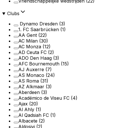
Vriendschappelijke wedstrijden
(22)
Clubs
Dynamo Dresden
(3)
1. FC Saarbrücken
(1)
AA Gent
(22)
AC Milan
(30)
AC Monza
(12)
AD Ceuta FC
(2)
ADO Den Haag
(3)
AFC Bournemouth
(15)
AJ Auxerre
(7)
AS Monaco
(24)
AS Roma
(31)
AZ Alkmaar
(3)
Aberdeen
(3)
Académico de Viseu FC
(4)
Ajax
(20)
Al Ahly
(1)
Al Qadsiah FC
(1)
Albacete
(2)
Aldosivi
(2)