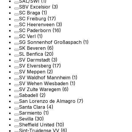
SAL/SWI
(1)
SBV Excelsior
(3)
SC Braga
(1)
SC Freiburg
(17)
SC Heerenveen
(3)
SC Paderborn
(16)
SC Verl
(1)
SG Sonnenhof Großaspach
(1)
SK Beveren
(6)
SL Benfica
(20)
SV Darmstadt
(3)
SV Elversberg
(17)
SV Meppen
(2)
SV Waldhof Mannheim
(1)
SV Wehen Wiesbaden
(1)
SV Zulte Waregem
(6)
Sabadell
(2)
San Lorenzo de Almagro
(7)
Santa Clara
(4)
Sarmiento
(1)
Sevilla
(30)
Sheffield United
(10)
Sint-Truidense VV
(6)