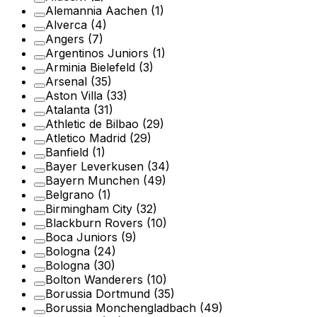
Alemannia Aachen
(1)
Alverca
(4)
Angers
(7)
Argentinos Juniors
(1)
Arminia Bielefeld
(3)
Arsenal
(35)
Aston Villa
(33)
Atalanta
(31)
Athletic de Bilbao
(29)
Atletico Madrid
(29)
Banfield
(1)
Bayer Leverkusen
(34)
Bayern Munchen
(49)
Belgrano
(1)
Birmingham City
(32)
Blackburn Rovers
(10)
Boca Juniors
(9)
Bologna
(24)
Bologna
(30)
Bolton Wanderers
(10)
Borussia Dortmund
(35)
Borussia Monchengladbach
(49)