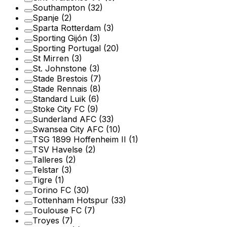
Southampton
(32)
Spanje
(2)
Sparta Rotterdam
(3)
Sporting Gijón
(3)
Sporting Portugal
(20)
St Mirren
(3)
St. Johnstone
(3)
Stade Brestois
(7)
Stade Rennais
(8)
Standard Luik
(6)
Stoke City FC
(9)
Sunderland AFC
(33)
Swansea City AFC
(10)
TSG 1899 Hoffenheim II
(1)
TSV Havelse
(2)
Talleres
(2)
Telstar
(3)
Tigre
(1)
Torino FC
(30)
Tottenham Hotspur
(33)
Toulouse FC
(7)
Troyes
(7)