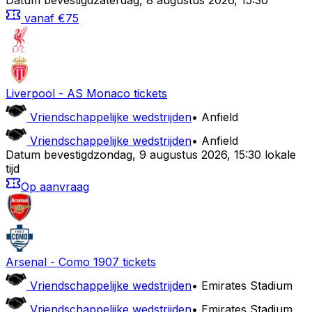
Datum bevestigd
zaterdag
,
8 augustus 2026
,
15:30
vanaf
€75
Liverpool
-
AS Monaco
tickets
Vriendschappelijke wedstrijden
•
Anfield
Vriendschappelijke wedstrijden
•
Anfield
Datum bevestigd
zondag
,
9 augustus 2026
,
15:30 lokale
tijd
Op aanvraag
Arsenal
-
Como 1907
tickets
Vriendschappelijke wedstrijden
•
Emirates Stadium
Vriendschappelijke wedstrijden
•
Emirates Stadium