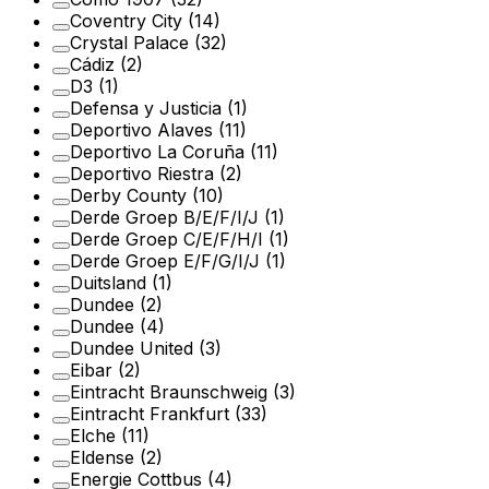
Coventry City
(14)
Crystal Palace
(32)
Cádiz
(2)
D3
(1)
Defensa y Justicia
(1)
Deportivo Alaves
(11)
Deportivo La Coruña
(11)
Deportivo Riestra
(2)
Derby County
(10)
Derde Groep B/E/F/I/J
(1)
Derde Groep C/E/F/H/I
(1)
Derde Groep E/F/G/I/J
(1)
Duitsland
(1)
Dundee
(2)
Dundee
(4)
Dundee United
(3)
Eibar
(2)
Eintracht Braunschweig
(3)
Eintracht Frankfurt
(33)
Elche
(11)
Eldense
(2)
Energie Cottbus
(4)