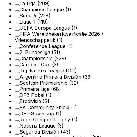
La Liga
(209)
Champions League
(1)
Serie A
(228)
Ligue 1
(119)
UEFA Europa League
(1)
FIFA Wereldbekerkwalificatie 2026 /
Vriendschappelijk
(1)
Conference League
(1)
2. Bundesliga
(51)
Championship
(229)
Carabao Cup
(3)
Jupiler Pro League
(101)
Argentine Primera División
(33)
Scottish Premiership
(32)
Primeira Liga
(68)
DFB Pokal
(1)
Eredivisie
(51)
FA Community Shield
(1)
DFL-Supercup
(1)
Joan Gamper Trophy
(1)
Nations League
(3)
Segunda División
(43)