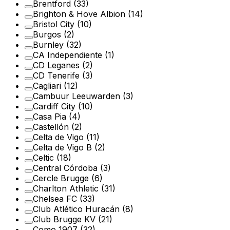
Brentford
(33)
Brighton & Hove Albion
(14)
Bristol City
(10)
Burgos
(2)
Burnley
(32)
CA Independiente
(1)
CD Leganes
(2)
CD Tenerife
(3)
Cagliari
(12)
Cambuur Leeuwarden
(3)
Cardiff City
(10)
Casa Pia
(4)
Castellón
(2)
Celta de Vigo
(11)
Celta de Vigo B
(2)
Celtic
(18)
Central Córdoba
(3)
Cercle Brugge
(6)
Charlton Athletic
(31)
Chelsea FC
(33)
Club Atlético Huracán
(8)
Club Brugge KV
(21)
Como 1907
(32)