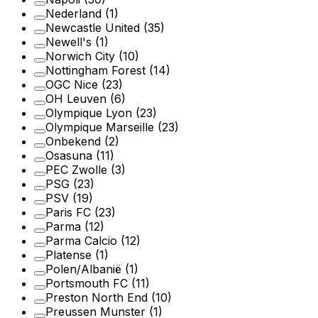
Nederland
(1)
Newcastle United
(35)
Newell's
(1)
Norwich City
(10)
Nottingham Forest
(14)
OGC Nice
(23)
OH Leuven
(6)
Olympique Lyon
(23)
Olympique Marseille
(23)
Onbekend
(2)
Osasuna
(11)
PEC Zwolle
(3)
PSG
(23)
PSV
(19)
Paris FC
(23)
Parma
(12)
Parma Calcio
(12)
Platense
(1)
Polen/Albanië
(1)
Portsmouth FC
(11)
Preston North End
(10)
Preussen Munster
(1)