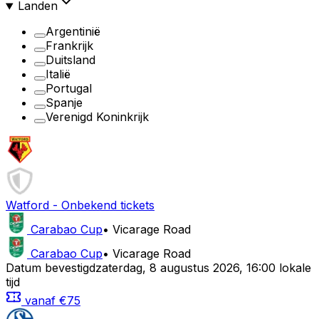
Landen
Argentinië
Frankrijk
Duitsland
Italië
Portugal
Spanje
Verenigd Koninkrijk
Watford
-
Onbekend
tickets
Carabao Cup
•
Vicarage Road
Carabao Cup
•
Vicarage Road
Datum bevestigd
zaterdag
,
8 augustus 2026
,
16:00 lokale
tijd
vanaf
€75