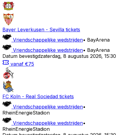
Bayer Leverkusen
-
Sevilla
tickets
Vriendschappelijke wedstrijden
•
BayArena
Vriendschappelijke wedstrijden
•
BayArena
Datum bevestigd
zaterdag
,
8 augustus 2026
,
15:30
vanaf
€75
FC Koln
-
Real Sociedad
tickets
Vriendschappelijke wedstrijden
•
RheinEnergieStadion
Vriendschappelijke wedstrijden
•
RheinEnergieStadion