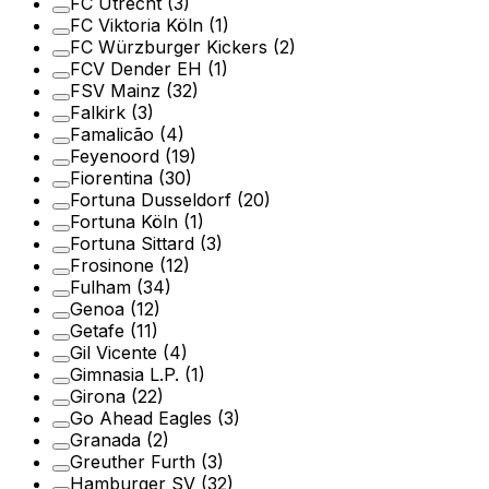
FC Utrecht
(3)
FC Viktoria Köln
(1)
FC Würzburger Kickers
(2)
FCV Dender EH
(1)
FSV Mainz
(32)
Falkirk
(3)
Famalicão
(4)
Feyenoord
(19)
Fiorentina
(30)
Fortuna Dusseldorf
(20)
Fortuna Köln
(1)
Fortuna Sittard
(3)
Frosinone
(12)
Fulham
(34)
Genoa
(12)
Getafe
(11)
Gil Vicente
(4)
Gimnasia L.P.
(1)
Girona
(22)
Go Ahead Eagles
(3)
Granada
(2)
Greuther Furth
(3)
Hamburger SV
(32)