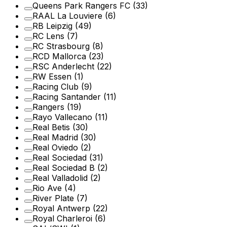
Queens Park Rangers FC
(33)
RAAL La Louviere
(6)
RB Leipzig
(49)
RC Lens
(7)
RC Strasbourg
(8)
RCD Mallorca
(23)
RSC Anderlecht
(22)
RW Essen
(1)
Racing Club
(9)
Racing Santander
(11)
Rangers
(19)
Rayo Vallecano
(11)
Real Betis
(30)
Real Madrid
(30)
Real Oviedo
(2)
Real Sociedad
(31)
Real Sociedad B
(2)
Real Valladolid
(2)
Rio Ave
(4)
River Plate
(7)
Royal Antwerp
(22)
Royal Charleroi
(6)