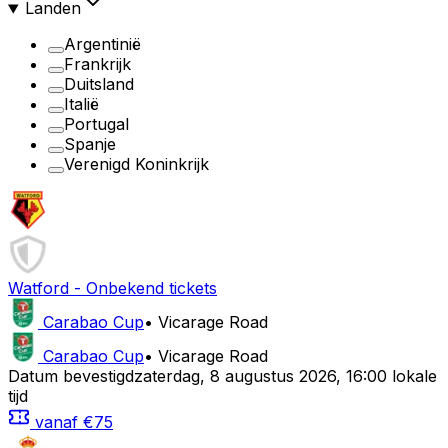
Landen
Argentinië
Frankrijk
Duitsland
Italië
Portugal
Spanje
Verenigd Koninkrijk
Watford
-
Onbekend
tickets
Carabao Cup
•
Vicarage Road
Carabao Cup
•
Vicarage Road
Datum bevestigd
zaterdag
,
8 augustus 2026
,
16:00 lokale
tijd
vanaf
€75