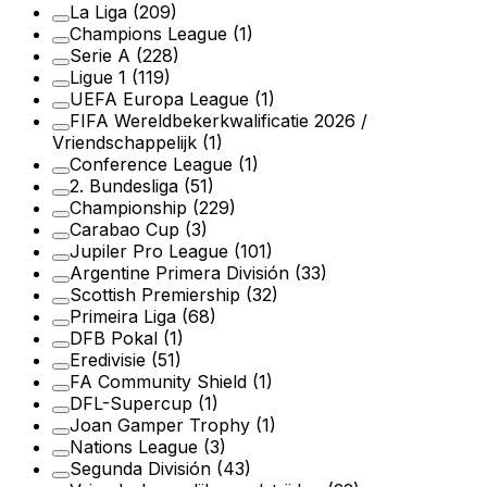
La Liga
(209)
Champions League
(1)
Serie A
(228)
Ligue 1
(119)
UEFA Europa League
(1)
FIFA Wereldbekerkwalificatie 2026 /
Vriendschappelijk
(1)
Conference League
(1)
2. Bundesliga
(51)
Championship
(229)
Carabao Cup
(3)
Jupiler Pro League
(101)
Argentine Primera División
(33)
Scottish Premiership
(32)
Primeira Liga
(68)
DFB Pokal
(1)
Eredivisie
(51)
FA Community Shield
(1)
DFL-Supercup
(1)
Joan Gamper Trophy
(1)
Nations League
(3)
Segunda División
(43)