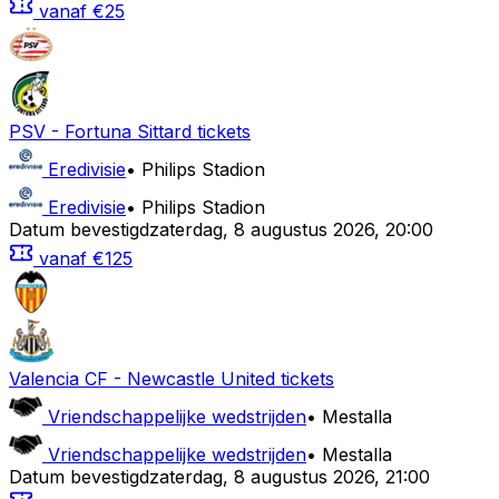
vanaf
€25
PSV
-
Fortuna Sittard
tickets
Eredivisie
•
Philips Stadion
Eredivisie
•
Philips Stadion
Datum bevestigd
zaterdag
,
8 augustus 2026
,
20:00
vanaf
€125
Valencia CF
-
Newcastle United
tickets
Vriendschappelijke wedstrijden
•
Mestalla
Vriendschappelijke wedstrijden
•
Mestalla
Datum bevestigd
zaterdag
,
8 augustus 2026
,
21:00