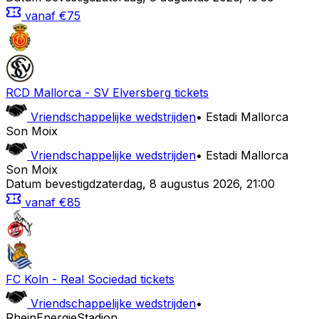
vanaf
€75
RCD Mallorca
-
SV Elversberg
tickets
Vriendschappelijke wedstrijden
•
Estadi Mallorca
Son Moix
Vriendschappelijke wedstrijden
•
Estadi Mallorca
Son Moix
Datum bevestigd
zaterdag
,
8 augustus 2026
,
21:00
vanaf
€85
FC Koln
-
Real Sociedad
tickets
Vriendschappelijke wedstrijden
•
RheinEnergieStadion