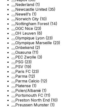
Nederland
(1)
Newcastle United
(35)
Newell's
(1)
Norwich City
(10)
Nottingham Forest
(14)
OGC Nice
(23)
OH Leuven
(6)
Olympique Lyon
(23)
Olympique Marseille
(23)
Onbekend
(2)
Osasuna
(11)
PEC Zwolle
(3)
PSG
(23)
PSV
(19)
Paris FC
(23)
Parma
(12)
Parma Calcio
(12)
Platense
(1)
Polen/Albanië
(1)
Portsmouth FC
(11)
Preston North End
(10)
Preussen Munster
(1)