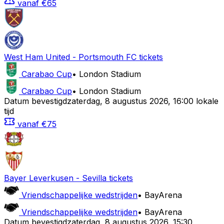
vanaf
€65
West Ham United
-
Portsmouth FC
tickets
Carabao Cup
•
London Stadium
Carabao Cup
•
London Stadium
Datum bevestigd
zaterdag
,
8 augustus 2026
,
16:00 lokale
tijd
vanaf
€75
Bayer Leverkusen
-
Sevilla
tickets
Vriendschappelijke wedstrijden
•
BayArena
Vriendschappelijke wedstrijden
•
BayArena
Datum bevestigd
zaterdag
,
8 augustus 2026
,
15:30