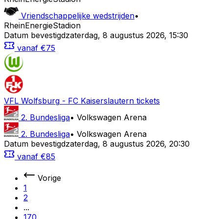
Vriendschappelijke wedstrijden
•
RheinEnergieStadion
Datum bevestigd
zaterdag
,
8 augustus 2026
,
15:30
vanaf
€75
VFL Wolfsburg
-
FC Kaiserslautern
tickets
2. Bundesliga
•
Volkswagen Arena
2. Bundesliga
•
Volkswagen Arena
Datum bevestigd
zaterdag
,
8 augustus 2026
,
20:30
vanaf
€85
Vorige
1
2
...
170