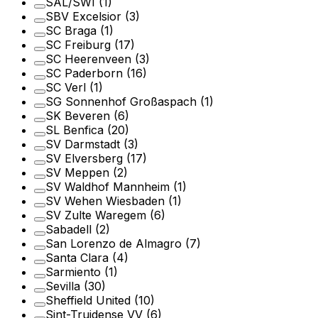
SAL/SWI
(1)
SBV Excelsior
(3)
SC Braga
(1)
SC Freiburg
(17)
SC Heerenveen
(3)
SC Paderborn
(16)
SC Verl
(1)
SG Sonnenhof Großaspach
(1)
SK Beveren
(6)
SL Benfica
(20)
SV Darmstadt
(3)
SV Elversberg
(17)
SV Meppen
(2)
SV Waldhof Mannheim
(1)
SV Wehen Wiesbaden
(1)
SV Zulte Waregem
(6)
Sabadell
(2)
San Lorenzo de Almagro
(7)
Santa Clara
(4)
Sarmiento
(1)
Sevilla
(30)
Sheffield United
(10)
Sint-Truidense VV
(6)