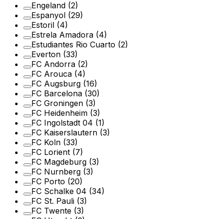
Engeland
(2)
Espanyol
(29)
Estoril
(4)
Estrela Amadora
(4)
Estudiantes Rio Cuarto
(2)
Everton
(33)
FC Andorra
(2)
FC Arouca
(4)
FC Augsburg
(16)
FC Barcelona
(30)
FC Groningen
(3)
FC Heidenheim
(3)
FC Ingolstadt 04
(1)
FC Kaiserslautern
(3)
FC Koln
(33)
FC Lorient
(7)
FC Magdeburg
(3)
FC Nurnberg
(3)
FC Porto
(20)
FC Schalke 04
(34)
FC St. Pauli
(3)
FC Twente
(3)