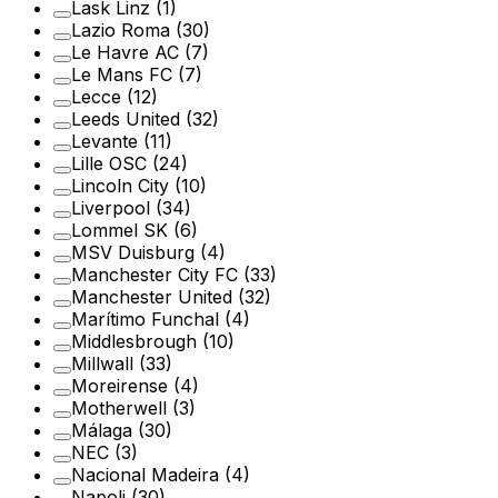
Lask Linz
(1)
Lazio Roma
(30)
Le Havre AC
(7)
Le Mans FC
(7)
Lecce
(12)
Leeds United
(32)
Levante
(11)
Lille OSC
(24)
Lincoln City
(10)
Liverpool
(34)
Lommel SK
(6)
MSV Duisburg
(4)
Manchester City FC
(33)
Manchester United
(32)
Marítimo Funchal
(4)
Middlesbrough
(10)
Millwall
(33)
Moreirense
(4)
Motherwell
(3)
Málaga
(30)
NEC
(3)
Nacional Madeira
(4)
Napoli
(30)