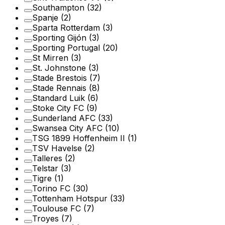
Southampton
(32)
Spanje
(2)
Sparta Rotterdam
(3)
Sporting Gijón
(3)
Sporting Portugal
(20)
St Mirren
(3)
St. Johnstone
(3)
Stade Brestois
(7)
Stade Rennais
(8)
Standard Luik
(6)
Stoke City FC
(9)
Sunderland AFC
(33)
Swansea City AFC
(10)
TSG 1899 Hoffenheim II
(1)
TSV Havelse
(2)
Talleres
(2)
Telstar
(3)
Tigre
(1)
Torino FC
(30)
Tottenham Hotspur
(33)
Toulouse FC
(7)
Troyes
(7)