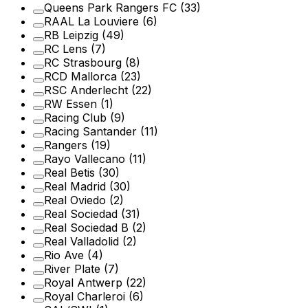
Queens Park Rangers FC
(33)
RAAL La Louviere
(6)
RB Leipzig
(49)
RC Lens
(7)
RC Strasbourg
(8)
RCD Mallorca
(23)
RSC Anderlecht
(22)
RW Essen
(1)
Racing Club
(9)
Racing Santander
(11)
Rangers
(19)
Rayo Vallecano
(11)
Real Betis
(30)
Real Madrid
(30)
Real Oviedo
(2)
Real Sociedad
(31)
Real Sociedad B
(2)
Real Valladolid
(2)
Rio Ave
(4)
River Plate
(7)
Royal Antwerp
(22)
Royal Charleroi
(6)