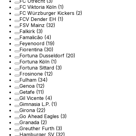
FC Utrecht
(3)
FC Viktoria Köln
(1)
FC Würzburger Kickers
(2)
FCV Dender EH
(1)
FSV Mainz
(32)
Falkirk
(3)
Famalicão
(4)
Feyenoord
(19)
Fiorentina
(30)
Fortuna Dusseldorf
(20)
Fortuna Köln
(1)
Fortuna Sittard
(3)
Frosinone
(12)
Fulham
(34)
Genoa
(12)
Getafe
(11)
Gil Vicente
(4)
Gimnasia L.P.
(1)
Girona
(22)
Go Ahead Eagles
(3)
Granada
(2)
Greuther Furth
(3)
Hamburger SV
(32)