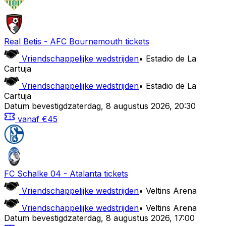
Real Betis
-
AFC Bournemouth
tickets
Vriendschappelijke wedstrijden
•
Estadio de La
Cartuja
Vriendschappelijke wedstrijden
•
Estadio de La
Cartuja
Datum bevestigd
zaterdag
,
8 augustus 2026
,
20:30
vanaf
€45
FC Schalke 04
-
Atalanta
tickets
Vriendschappelijke wedstrijden
•
Veltins Arena
Vriendschappelijke wedstrijden
•
Veltins Arena
Datum bevestigd
zaterdag
,
8 augustus 2026
,
17:00