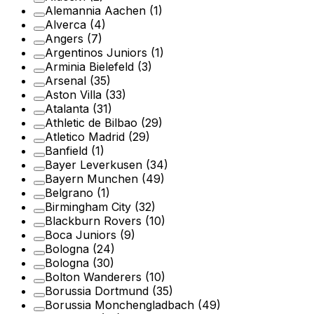
Alemannia Aachen
(1)
Alverca
(4)
Angers
(7)
Argentinos Juniors
(1)
Arminia Bielefeld
(3)
Arsenal
(35)
Aston Villa
(33)
Atalanta
(31)
Athletic de Bilbao
(29)
Atletico Madrid
(29)
Banfield
(1)
Bayer Leverkusen
(34)
Bayern Munchen
(49)
Belgrano
(1)
Birmingham City
(32)
Blackburn Rovers
(10)
Boca Juniors
(9)
Bologna
(24)
Bologna
(30)
Bolton Wanderers
(10)
Borussia Dortmund
(35)
Borussia Monchengladbach
(49)