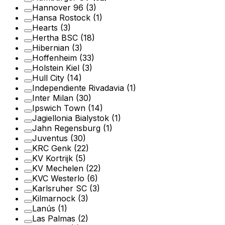
Hannover 96
(3)
Hansa Rostock
(1)
Hearts
(3)
Hertha BSC
(18)
Hibernian
(3)
Hoffenheim
(33)
Holstein Kiel
(3)
Hull City
(14)
Independiente Rivadavia
(1)
Inter Milan
(30)
Ipswich Town
(14)
Jagiellonia Bialystok
(1)
Jahn Regensburg
(1)
Juventus
(30)
KRC Genk
(22)
KV Kortrijk
(5)
KV Mechelen
(22)
KVC Westerlo
(6)
Karlsruher SC
(3)
Kilmarnock
(3)
Lanús
(1)
Las Palmas
(2)