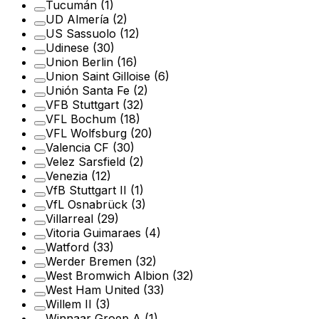
Tucumán
(1)
UD Almería
(2)
US Sassuolo
(12)
Udinese
(30)
Union Berlin
(16)
Union Saint Gilloise
(6)
Unión Santa Fe
(2)
VFB Stuttgart
(32)
VFL Bochum
(18)
VFL Wolfsburg
(20)
Valencia CF
(30)
Velez Sarsfield
(2)
Venezia
(12)
VfB Stuttgart II
(1)
VfL Osnabrück
(3)
Villarreal
(29)
Vitoria Guimaraes
(4)
Watford
(33)
Werder Bremen
(32)
West Bromwich Albion
(32)
West Ham United
(33)
Willem II
(3)
Winnaar Groep A
(1)