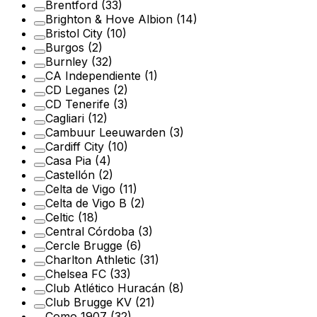
Brentford
(33)
Brighton & Hove Albion
(14)
Bristol City
(10)
Burgos
(2)
Burnley
(32)
CA Independiente
(1)
CD Leganes
(2)
CD Tenerife
(3)
Cagliari
(12)
Cambuur Leeuwarden
(3)
Cardiff City
(10)
Casa Pia
(4)
Castellón
(2)
Celta de Vigo
(11)
Celta de Vigo B
(2)
Celtic
(18)
Central Córdoba
(3)
Cercle Brugge
(6)
Charlton Athletic
(31)
Chelsea FC
(33)
Club Atlético Huracán
(8)
Club Brugge KV
(21)
Como 1907
(32)