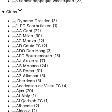
Vriendschappelijke wedstrijden
(22)
Clubs
Dynamo Dresden
(3)
1. FC Saarbrücken
(1)
AA Gent
(22)
AC Milan
(30)
AC Monza
(12)
AD Ceuta FC
(2)
ADO Den Haag
(3)
AFC Bournemouth
(15)
AJ Auxerre
(7)
AS Monaco
(24)
AS Roma
(31)
AZ Alkmaar
(3)
Aberdeen
(3)
Académico de Viseu FC
(4)
Ajax
(20)
Al Ahly
(1)
Al Qadsiah FC
(1)
Albacete
(2)
Aldosivi
(2)