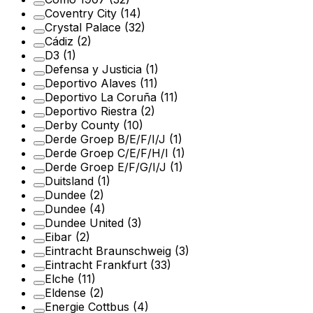
Coventry City
(14)
Crystal Palace
(32)
Cádiz
(2)
D3
(1)
Defensa y Justicia
(1)
Deportivo Alaves
(11)
Deportivo La Coruña
(11)
Deportivo Riestra
(2)
Derby County
(10)
Derde Groep B/E/F/I/J
(1)
Derde Groep C/E/F/H/I
(1)
Derde Groep E/F/G/I/J
(1)
Duitsland
(1)
Dundee
(2)
Dundee
(4)
Dundee United
(3)
Eibar
(2)
Eintracht Braunschweig
(3)
Eintracht Frankfurt
(33)
Elche
(11)
Eldense
(2)
Energie Cottbus
(4)